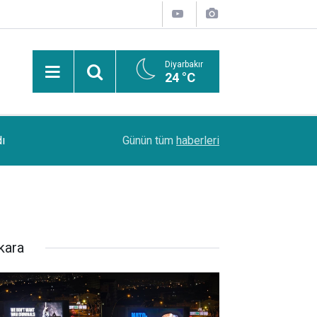
Diyarbakır
24 °C
13:53
Şanlıurfa Bozova'da aranan hükümlü yakalandı
Günün tüm
haberleri
kara