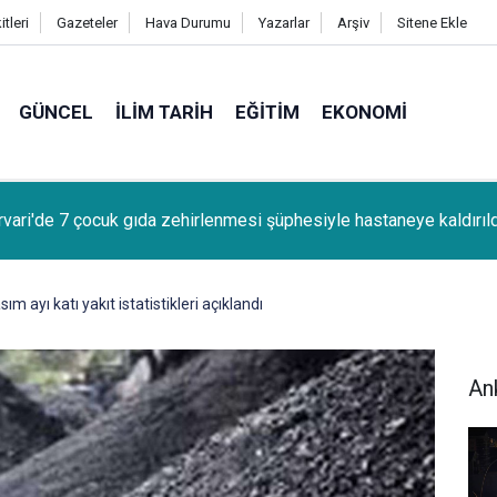
tleri
Gazeteler
Hava Durumu
Yazarlar
Arşiv
Sitene Ekle
GÜNCEL
İLIM TARIH
EĞITIM
EKONOMI
kır'da canlı müzik yapan işletmelere izin belgesi uyarısı
ım ayı katı yakıt istatistikleri açıklandı
An