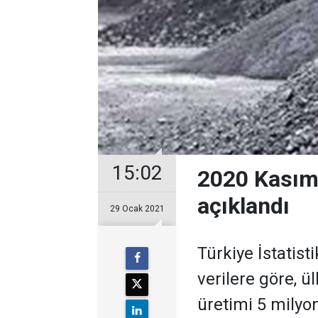
15:02
2020 Kasım a
açıklandı
29 Ocak 2021
Türkiye İstatis
verilere göre, ü
üretimi 5 milyo