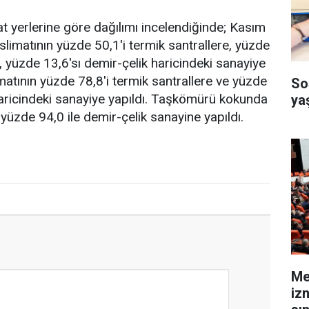
mat yerlerine göre dağılımı incelendiğinde; Kasım
limatının yüzde 50,1'i termik santrallere, yüzde
e, yüzde 13,6'sı demir-çelik haricindeki sanayiye
slimatının yüzde 78,8'i termik santrallere ve yüzde
So
haricindeki sanayiye yapıldı. Taşkömürü kokunda
ya
 yüzde 94,0 ile demir-çelik sanayine yapıldı.
Me
izn