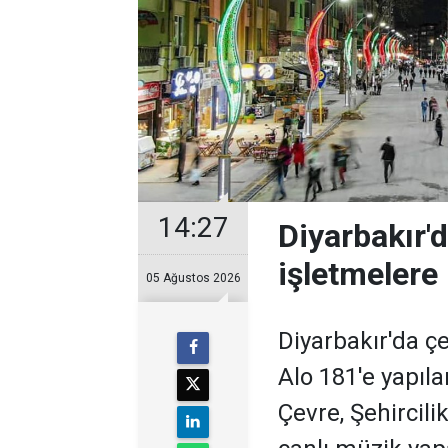
14:27
Diyarbakır'
işletmelere 
05 Ağustos 2026
Diyarbakır'da ç
Alo 181'e yapıla
Çevre, Şehircili