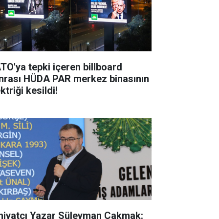
TO'ya tepki içeren billboard
nrası HÜDA PAR merkez binasının
ktriği kesildi!
ahiyatçı Yazar Süleyman Çakmak: