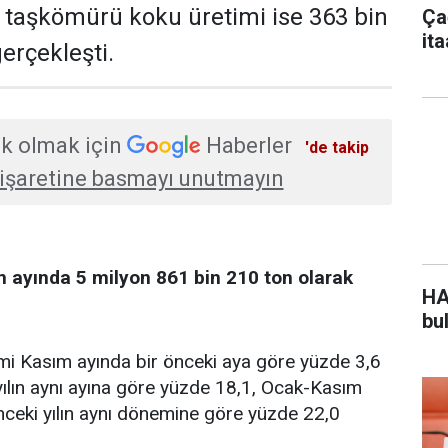
, taşkömürü koku üretimi ise 363 bin
Çağ
it
erçekleşti.
öğ
k olmak için
Haberler
'de takip
işaretine basmayı unutmayın
m ayında 5 milyon 861 bin 210 ton olarak
HA
bu
etimi Kasım ayında bir önceki aya göre yüzde 3,6
 yılın aynı ayına göre yüzde 18,1, Ocak-Kasım
ceki yılın aynı dönemine göre yüzde 22,0