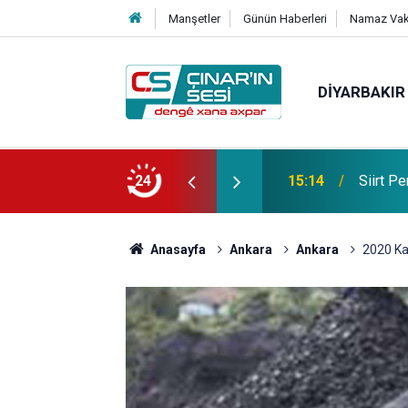
Manşetler
Günün Haberleri
Namaz Vaki
DIYARBAKIR
hirlenmesi şüphesiyle hastaneye kaldırıldı
24
14:27
Diyarba
Anasayfa
Ankara
Ankara
2020 Kas