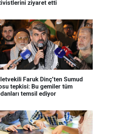
ivistlerini ziyaret etti
lletvekili Faruk Dinç’ten Sumud
losu tepkisi: Bu gemiler tüm
cdanları temsil ediyor