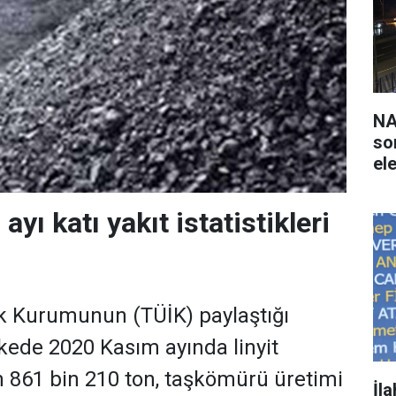
NA
so
ele
yı katı yakıt istatistikleri
tik Kurumunun (TÜİK) paylaştığı
lkede 2020 Kasım ayında linyit
n 861 bin 210 ton, taşkömürü üretimi
İl