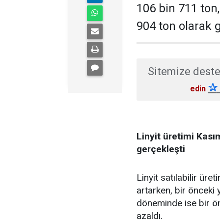
106 bin 711 ton
904 ton olarak g
Sitemize deste
✰
edin
Linyit üretimi Kası
gerçekleşti
Linyit satılabilir ür
artarken, bir önceki
döneminde ise bir ön
azaldı.