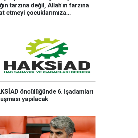
ın tarzına değil, Allah'ın farzına
aat etmeyi çocuklarımıza
retmeliyiz
KSİAD öncülüğünde 6. işadamları
luşması yapılacak