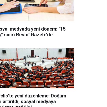
syal medyada yeni dönem: "15
ş" sınırı Resmî Gazete’de
clis'te yeni düzenleme: Doğum
i artırıldı, sosyal medyaya