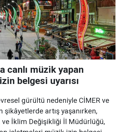
da canlı müzik yapan
izin belgesi uyarısı
evresel gürültü nedeniyle CİMER ve
n şikâyetlerde artış yaşanırken,
k ve İklim Değişikliği İl Müdürlüğü,