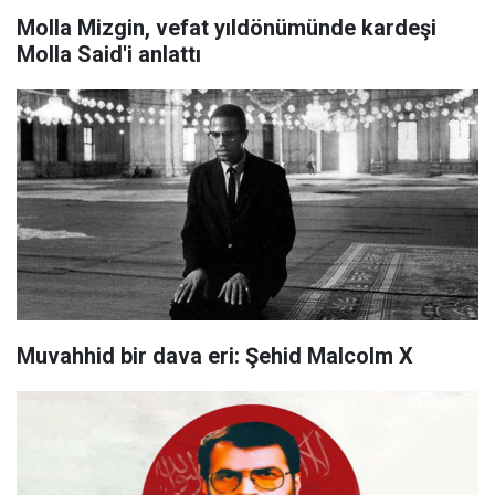
Molla Mizgin, vefat yıldönümünde kardeşi
Molla Said'i anlattı
Muvahhid bir dava eri: Şehid Malcolm X