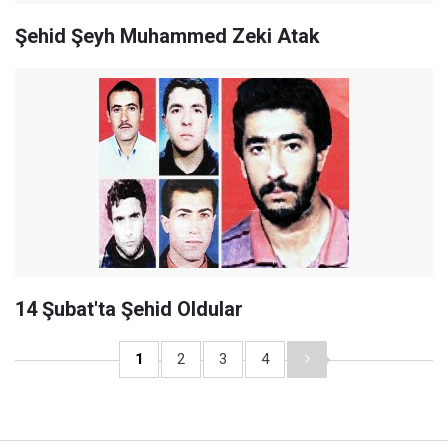
Şehid Şeyh Muhammed Zeki Atak
14 Şubat'ta Şehid Oldular
1
2
3
4