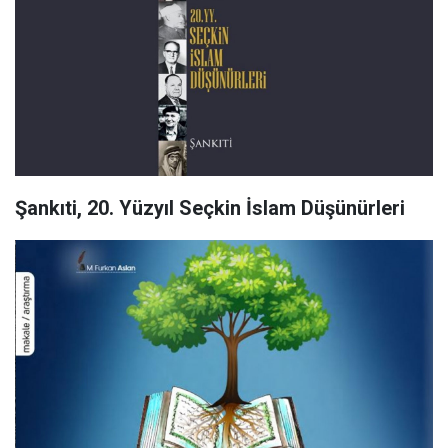
Şankıti, 20. Yüzyıl Seçkin İslam Düşünürleri