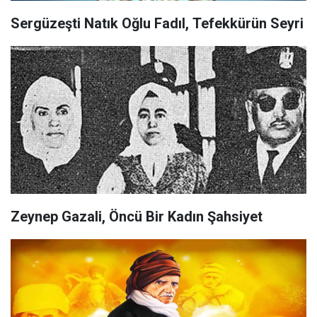
Sergüzeşti Natık Oğlu Fadıl, Tefekkürün Seyri
Zeynep Gazali, Öncü Bir Kadın Şahsiyet