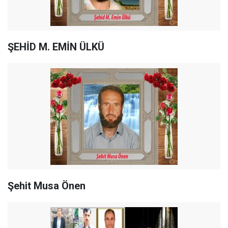
ŞEHİD M. EMİN ÜLKÜ
Şehit Musa Önen