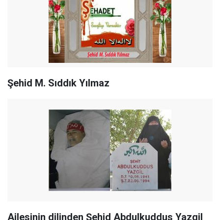
Şehid M. Sıddık Yılmaz
Ailesinin dilinden Şehid Abdulkuddus Yazgil