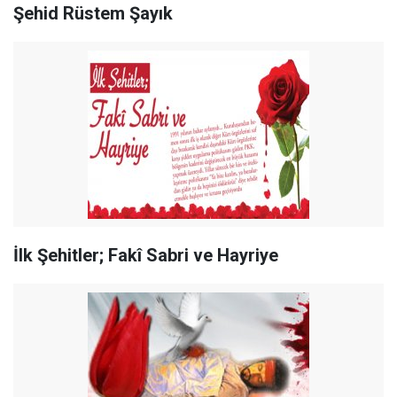
Şehid Rüstem Şayık
İlk Şehitler; Fakî Sabri ve Hayriye