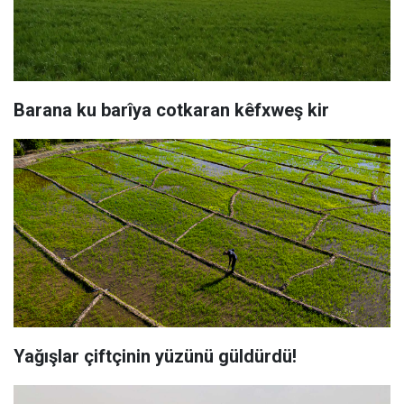
Barana ku barîya cotkaran kêfxweş kir
Yağışlar çiftçinin yüzünü güldürdü!