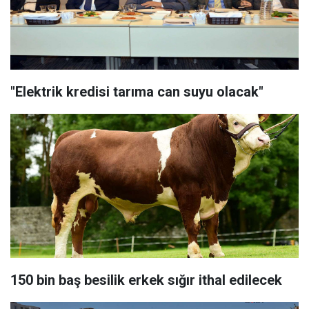
​"Elektrik kredisi tarıma can suyu olacak"
150 bin baş besilik erkek sığır ithal edilecek