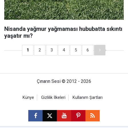
Nisanda yağmur yağmaması hububatta sıkıntı
yaşatır mı?
1
2
3
4
5
6
Çınarın Sesi © 2012 - 2026
Künye
Gizlilik İlkeleri
Kullanım Şartları