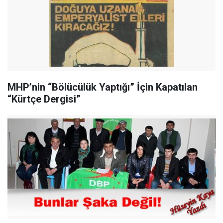
MHP’nin “Bölücülük Yaptığı” İçin Kapatılan
“Kürtçe Dergisi”