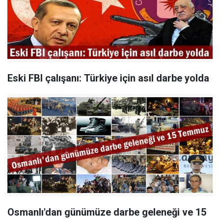
Eski FBI çalışanı: Türkiye için asıl darbe yolda
Osmanlı'dan günümüze darbe geleneği ve 15