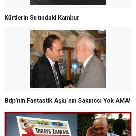
Kürtlerin Sırtındaki Kambur
Bdp’nin Fantastik Aşkı`nın Sakıncsı Yok AMA!