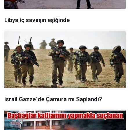
Libya iç savaşın eşiğinde
israil Gazze`de Çamura mı Saplandı?