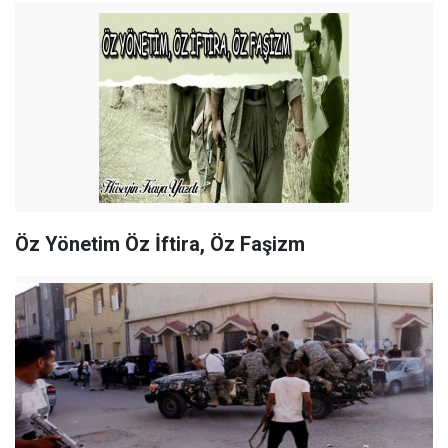
Öz Yönetim Öz İftira, Öz Faşizm