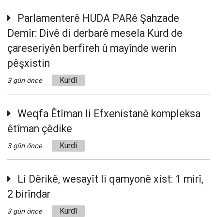
Parlamenterê HUDA PARê Şahzade
Demîr: Divê di derbarê mesela Kurd de
çareseriyên berfireh û mayînde werin
pêşxistin
Kurdî
3 gün önce
Weqfa Êtîman li Efxenistanê kompleksa
êtîman çêdike
Kurdî
3 gün önce
Li Dêrikê, wesayît li qamyonê xist: 1 mirî,
2 birîndar
Kurdî
3 gün önce