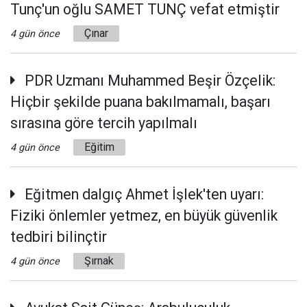
Tunç'un oğlu SAMET TUNÇ vefat etmiştir
Çınar
4 gün önce
PDR Uzmanı Muhammed Beşir Özçelik:
Hiçbir şekilde puana bakılmamalı, başarı
sırasına göre tercih yapılmalı
Eğitim
4 gün önce
Eğitmen dalgıç Ahmet İşlek'ten uyarı:
Fiziki önlemler yetmez, en büyük güvenlik
tedbiri bilinçtir
Şırnak
4 gün önce