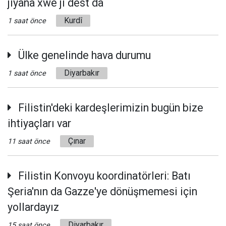
jiyana xwe ji dest da
Kurdî
1 saat önce
Ülke genelinde hava durumu
Diyarbakır
1 saat önce
Filistin'deki kardeşlerimizin bugün bize
ihtiyaçları var
Çınar
11 saat önce
Filistin Konvoyu koordinatörleri: Batı
Şeria'nın da Gazze'ye dönüşmemesi için
yollardayız
Diyarbakır
15 saat önce