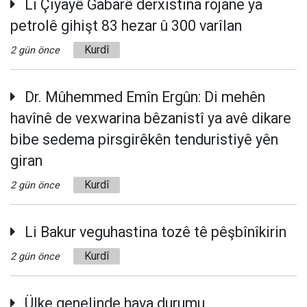
Li Çiyayê Gabarê derxistina rojane ya
petrolê gihişt 83 hezar û 300 varîlan
Kurdî
2 gün önce
Dr. Mûhemmed Emîn Ergûn: Di mehên
havînê de vexwarina bêzanistî ya avê dikare
bibe sedema pirsgirêkên tenduristiyê yên
giran
Kurdî
2 gün önce
Li Bakur veguhastina tozê tê pêşbînîkirin
Kurdî
2 gün önce
Ülke genelinde hava durumu