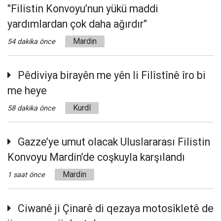
"Filistin Konvoyu’nun yükü maddi
yardımlardan çok daha ağırdır"
Mardin
54 dakika önce
Pêdiviya birayên me yên li Filîstînê îro bi
me heye
Kurdî
58 dakika önce
Gazze’ye umut olacak Uluslararası Filistin
Konvoyu Mardin’de coşkuyla karşılandı
Mardin
1 saat önce
Ciwanê ji Çinarê di qezaya motosîkletê de