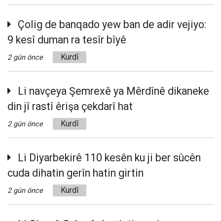
Çolig de banqado yew ban de adir vejiyo:
9 kesî duman ra tesîr bîyê
Kurdî
2 gün önce
Li navçeya Şemrexê ya Mêrdînê dikaneke
din jî rastî êrişa çekdarî hat
Kurdî
2 gün önce
Li Diyarbekirê 110 kesên ku ji ber sûcên
cuda dihatin gerîn hatin girtin
Kurdî
2 gün önce