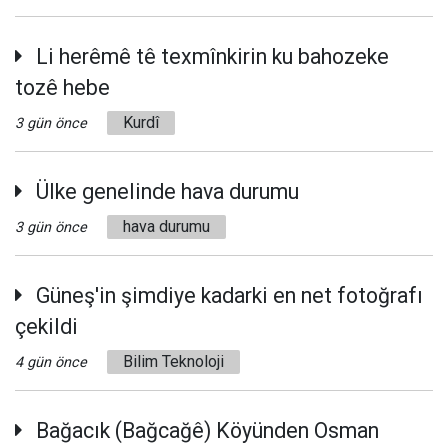
Li herêmê tê texmînkirin ku bahozeke
tozê hebe
Kurdî
3 gün önce
Ülke genelinde hava durumu
hava durumu
3 gün önce
Güneş'in şimdiye kadarki en net fotoğrafı
çekildi
Bilim Teknoloji
4 gün önce
Bağacık (Bağcağê) Köyünden Osman