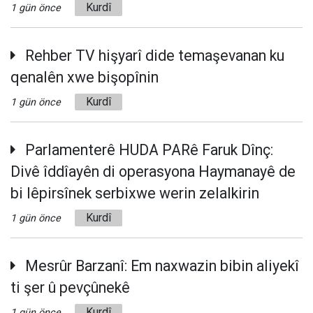
Kurdî
1 gün önce
Rehber TV hişyarî dide temaşevanan ku
qenalên xwe bişopînin
Kurdî
1 gün önce
Parlamenterê HUDA PARê Faruk Dînç:
Divê îddîayên di operasyona Haymanayê de
bi lêpirsînek serbixwe werin zelalkirin
Kurdî
1 gün önce
Mesrûr Barzanî: Em naxwazin bibin aliyekî
ti şer û pevçûnekê
Kurdî
1 gün önce