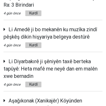
Ra: 3 Birindari
Kurdî
4 gün önce
Li Amedê ji bo mekanên ku muzîka zindî
pêşkêş dikin hişyariya belgeya destûrê
Kurdî
4 gün önce
Li Diyarbakırê ji şêniyên taxê berteka
tapûyê: Heta mafê me neyê dan em malên
xwe bernadin
Kurdî
4 gün önce
Aşağıkonak (Xanikajêr) Köyünden