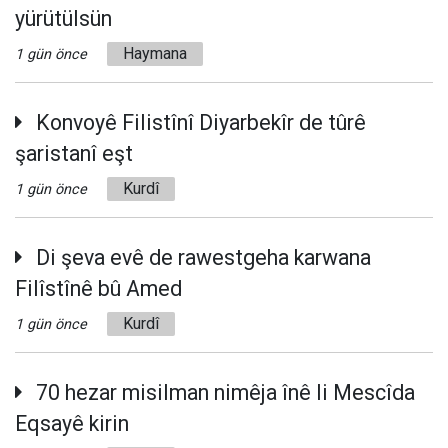
yürütülsün
Haymana
1 gün önce
Konvoyê Filistînî Diyarbekîr de tûrê
şaristanî eşt
Kurdî
1 gün önce
Di şeva evê de rawestgeha karwana
Filîstînê bû Amed
Kurdî
1 gün önce
70 hezar misilman nimêja înê li Mescîda
Eqsayê kirin