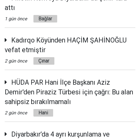
attı
Bağlar
1 gün önce
Kadırqo Köyünden HAÇİM ŞAHİNOĞLU
vefat etmiştir
Çınar
2 gün önce
HÜDA PAR Hani İlçe Başkanı Aziz
Demir'den Piraziz Türbesi için çağrı: Bu alan
sahipsiz bırakılmamalı
Hani
2 gün önce
Diyarbakır’da 4 ayrı kurşunlama ve