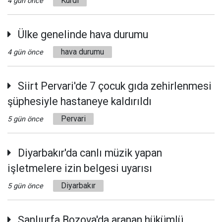
Kurdî
4 gün önce
Ülke genelinde hava durumu
hava durumu
4 gün önce
Siirt Pervari'de 7 çocuk gıda zehirlenmesi
şüphesiyle hastaneye kaldırıldı
Pervari
5 gün önce
Diyarbakır'da canlı müzik yapan
işletmelere izin belgesi uyarısı
Diyarbakır
5 gün önce
Şanlıurfa Bozova'da aranan hükümlü