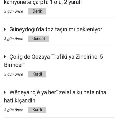
kamyonete çarptı: 1 ölü, 2 yaralı
Derik
3 gün önce
Güneydoğu'da toz taşınımı bekleniyor
Güncel
3 gün önce
Çolig de Qezaya Trafiki ya Zincîrine: 5
Birindarî
Kurdî
3 gün önce
Wêneya rojê ya herî zelal a ku heta niha
hatî kişandin
Kurdî
3 gün önce