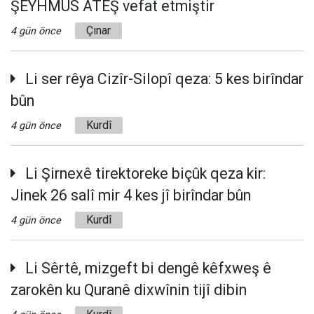
ŞEYHMUS ATEŞ vefat etmiştir
Çınar
4 gün önce
Li ser rêya Cizîr-Silopî qeza: 5 kes birîndar
bûn
Kurdî
4 gün önce
Li Şirnexê tirektoreke biçûk qeza kir:
Jinek 26 salî mir 4 kes jî birîndar bûn
Kurdî
4 gün önce
Li Sêrtê, mizgeft bi dengê kêfxweş ê
zarokên ku Quranê dixwînin tijî dibin