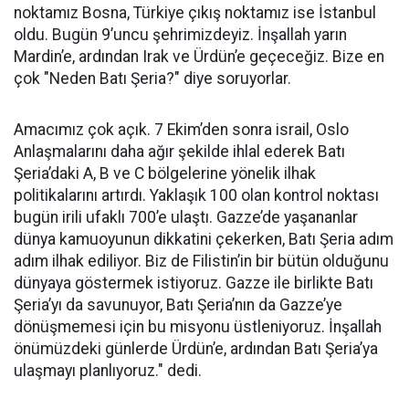
kamuoyunun dikkatinin büyük ölçüde bu bölgeye
yöneldiğini, ancak Batı Şeria'da da işgal ve ilhak
politikalarının hız kazandığını söyledi.
Taşkıran, "israilin Oslo Anlaşmalarını ihlal ederek Batı
Şeria'daki kontrol noktalarının sayısını önemli ölçüde
artırdığını belirterek, "Filistin Konvoyu Yönetim Kurulu
üyesiyim. Bildiğiniz gibi Avrupa’dan katılan 20 ülkeden
aktivistlerle Bosna-Hersek’te buluştuk ve
konvoyumuzu Srebrenitsa’dan başlattık. Avrupa çıkış
noktamız Bosna, Türkiye çıkış noktamız ise İstanbul
oldu. Bugün 9’uncu şehrimizdeyiz. İnşallah yarın
Mardin’e, ardından Irak ve Ürdün’e geçeceğiz. Bize en
çok "Neden Batı Şeria?" diye soruyorlar.
Amacımız çok açık. 7 Ekim’den sonra israil, Oslo
Anlaşmalarını daha ağır şekilde ihlal ederek Batı
Şeria’daki A, B ve C bölgelerine yönelik ilhak