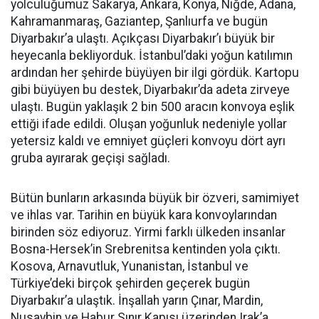
Mehmet Ali Parlak
"Beş aylık hazırlığın ardından yola çıktık"
Konvoy koordinatörlerinden Mehmet Ali Parlak ise
organizasyonun yaklaşık beş aylık hazırlık sürecinin
ardından hayata geçirildiğini belirtti.
Hazırlık sürecinde Türkiye'nin birçok ilini ziyaret
ederek sivil toplum platformlarıyla görüştüklerini
ifade eden Parlak, "Yaklaşık beş aylık yoğun bir hazırlık
süreci geçirdik. Bu süreçte üç kez İstanbul’a gittik, iki