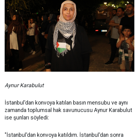
Muhammed Yahya Öner
Öner "Mardin'den katılıyorum. 17 yaşındayım ve filonun
en genç katılımcısıyım. 10 günden aşkın süredir
konvoydayım. İstanbul'dan yola çıktık. Şu anda
elhamdülillah 10'uncu günümüzde Diyarbakır'dayız.
Gerçekten beklentimizden daha güçlü bir katılım oldu.
Daha büyük bir destek aldık. Yaşar Yavuz abimizin
ifadesiyle Filistin Konvoyu bir kar topu gibi büyüyor,
çığ gibi geliyoruz elhamdülillah. Şu anda burada
gördüğümüz gibi gerçekten çığ gibi büyüyoruz." dedi.