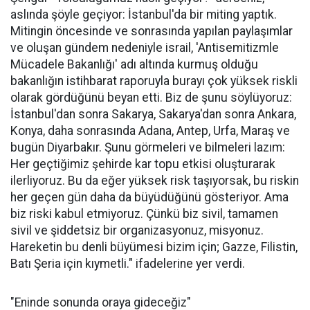
09 Ağustos 2026
18:15
Filistin Konvoyu büyüyor: 500 aktivist
değil, tüm vicdan sahipleriyle
gidiyoruz