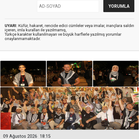
duygulandırdı. Tüm Diyarbakır halkına ve isimsiz
kahramanlara teşekkür ediyorum."
İLKHA