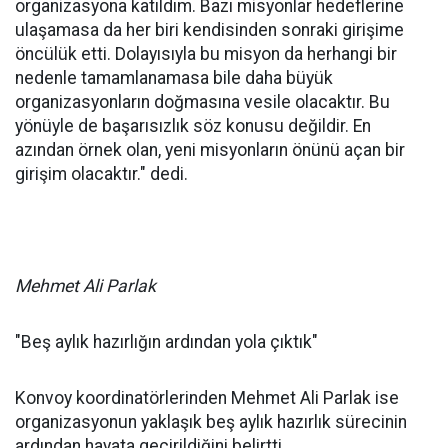
"450 aktivist yolculuğumuz sürüyor"
Sınır geçişleri ve vize işlemleri nedeniyle katılımcı
sayısında değişiklikler yaşanabileceğini ifade eden
Taşkıran, "Şu anda Avrupa’dan 20 farklı ülkeden 90
katılımcımız bulunuyor. Konvoyun genelinde ise
organizasyonumuz bünyesinde yaklaşık 450 aktivist
yer alıyor. Ancak sınır geçişlerinde vize işlemleri
nedeniyle bu sayı değişebilir. Bu tür uluslararası
misyonlarda katılımcı sayısının artması ya da azalması
son derece doğal bir süreçtir." şeklinde konuştu.
"Başarısızlık olsa bile yeni misyonlara öncülük
edecek"
Her girişimin yeni bir dayanışma hareketini
doğurduğunu dile getiren Taşkıran, "Ben daha önce