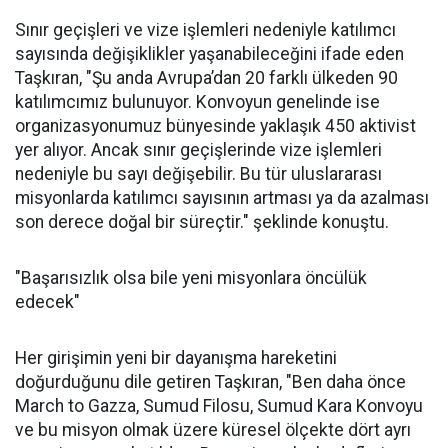
sınırına ulaşma ihtimalimizi yüzde 99 olarak
görüyoruz. Ürdün sınırına ulaşmak, Filistin sınırına
ulaşmakla eşdeğer bir anlam taşıyor. Hedefimize
ulaşacağımıza inanıyor ve umutla yolumuza devam
ediyoruz." ifadelerini kullandı.