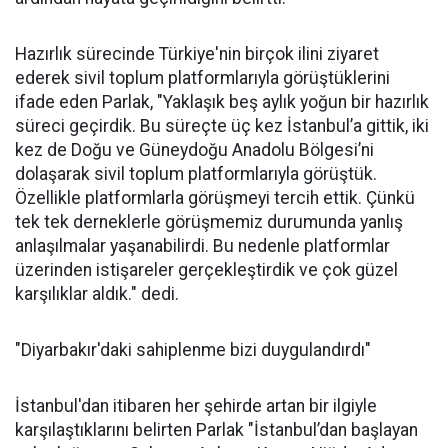
March to Gazza, Sumud Filosu, Sumud Kara Konvoyu
ve bu misyon olmak üzere küresel ölçekte dört ayrı
organizasyona katıldım. Bazı misyonlar hedeflerine
ulaşamasa da her biri kendisinden sonraki girişime
öncülük etti. Dolayısıyla bu misyon da herhangi bir
nedenle tamamlanamasa bile daha büyük
organizasyonların doğmasına vesile olacaktır. Bu
yönüyle de başarısızlık söz konusu değildir. En
azından örnek olan, yeni misyonların önünü açan bir
girişim olacaktır." dedi.