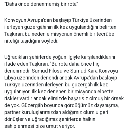
politikalarını artırdı. Yaklaşık 100 olan kontrol noktası
bugün irili ufaklı 700’e ulaştı. Gazze’de yaşananlar
dünya kamuoyunun dikkatini çekerken, Batı Şeria adım
adım ilhak ediliyor. Biz de Filistin’in bir bütün olduğunu
dünyaya göstermek istiyoruz. Gazze ile birlikte Batı
Şeria’yı da savunuyor, Batı Şeria’nın da Gazze’ye
dönüşmemesi için bu misyonu üstleniyoruz. İnşallah
önümüzdeki günlerde Ürdün’e, ardından Batı Şeria’ya
ulaşmayı planlıyoruz." dedi.
"Daha önce denenmemiş bir rota"
Konvoyun Avrupa'dan başlayıp Türkiye üzerinden
ilerleyen güzergâhının ilk kez uygulandığını belirten
Taşkıran, bu nedenle misyonun önemli bir tecrübe
niteliği taşıdığını söyledi.