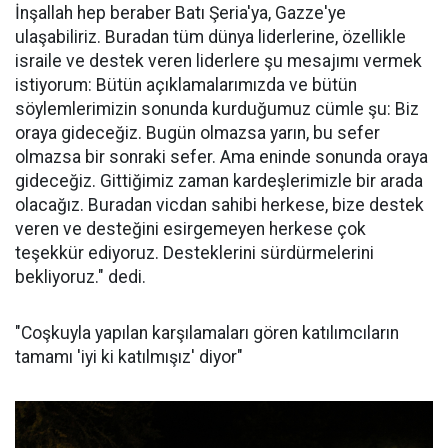
aktivistler, beklentilerinin üzerinde yoğun bir ilgi
gördüklerini vurguladı.
İstanbul'dan konvoya katılan filonun en genç aktivisti
Mardinli Muhammed Yahya Öner, Filistin'de yaşanan
zulme dikkat çekerek devam eden soykırım
karşısında Müslümanların sessizliğe bürünmemesi
gerektiğini belirtti.
"Elhamdülillah çok büyük katılımlarla karşılaştık,
duygulandık"