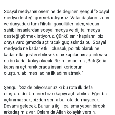
Bosna Hersek’in Srebrenitsa kentinden yola çıkan
Uluslararası Filistin Konvoyu aktivisleri,Diyarbakır'daki
karşılamadan duydukları memnuniyeti dile getirirken
sayı olarak 500 kişi olsalar da aslında tüm Türkiye'nin
desteğiyle yol aldıklarının altını çizdi
Sitemize destek olmak için
Haberler
✰
işaretine
'de takip edin
basmayı unutmayın
Bosna Hersek'ten yola çıkan "Filistin Konvoyu",
Gaziantep ve Şanlıurfa'dan sonraki durağı Diyarbakır
oldu. Diyarbakır'da karşılaştıkları manzarayı aktaran