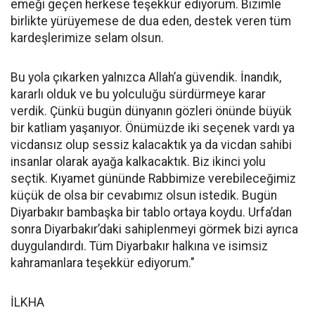
ulaştı. Bugün yaklaşık 2 bin 500 aracın konvoya eşlik
ettiği ifade edildi. Oluşan yoğunluk nedeniyle yollar
yetersiz kaldı ve emniyet güçleri konvoyu dört ayrı
gruba ayırarak geçişi sağladı.
Bütün bunların arkasında büyük bir özveri, samimiyet
ve ihlas var. Tarihin en büyük kara konvoylarından
birinden söz ediyoruz. Yirmi farklı ülkeden insanlar
Bosna-Hersek’in Srebrenitsa kentinden yola çıktı.
Kosova, Arnavutluk, Yunanistan, İstanbul ve
Türkiye’deki birçok şehirden geçerek bugün
Diyarbakır’a ulaştık. İnşallah yarın Çınar, Mardin,
Nusaybin ve Habur Sınır Kapısı üzerinden Irak’a,
ardından Ürdün’e ve son olarak Batı Şeria’ya ulaşmayı
planlıyoruz." diye konuştu.