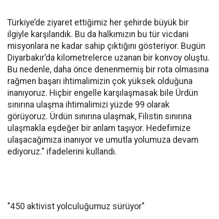
Uğradıkları şehirlerde yoğun ilgiyle karşılandıklarını
ifade eden Taşkıran, "Bu rota daha önce hiç
denenmedi. Sumud Filosu ve Sumud Kara Konvoyu
Libya üzerinden denendi ancak Avrupa’dan başlayıp
Türkiye üzerinden ilerleyen bu güzergâh ilk kez
uygulanıyor. İlk kez denenen bir misyonda elbette
riskler vardır ancak elimizde başarısız olmuş bir örnek
de yok. Güzergâh boyunca gördüğümüz dayanışma,
partner kuruluşlarımızdan aldığımız olumlu geri
dönüşler ve uğradığımız şehirlerde halkın
sahiplenmesi bize umut veriyor.
Türkiye’de ziyaret ettiğimiz her şehirde büyük bir
ilgiyle karşılandık. Bu da halkımızın bu tür vicdani
misyonlara ne kadar sahip çıktığını gösteriyor. Bugün
Diyarbakır’da kilometrelerce uzanan bir konvoy oluştu.
Bu nedenle, daha önce denenmemiş bir rota olmasına
rağmen başarı ihtimalimizin çok yüksek olduğuna
inanıyoruz. Hiçbir engelle karşılaşmasak bile Ürdün