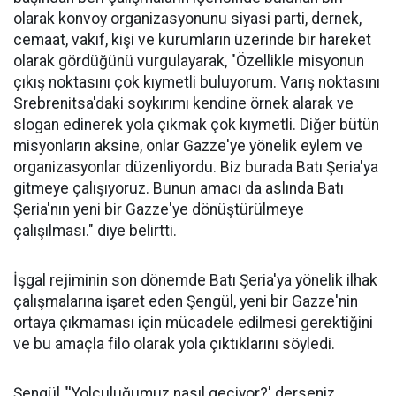
HABERE
YORUM KAT
UYARI:
Küfür, hakaret, rencide edici cümleler veya imalar, inançlara saldırı
içeren, imla kuralları ile yazılmamış,
Türkçe karakter kullanılmayan ve büyük harflerle yazılmış yorumlar
onaylanmamaktadır.