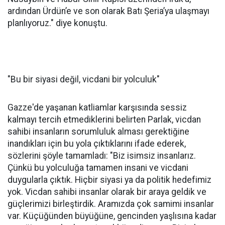
kez de Doğu ve Güneydoğu Anadolu Bölgesi’ni
dolaşarak sivil toplum platformlarıyla görüştük.
Özellikle platformlarla görüşmeyi tercih ettik. Çünkü
tek tek derneklerle görüşmemiz durumunda yanlış
anlaşılmalar yaşanabilirdi. Bu nedenle platformlar
üzerinden istişareler gerçekleştirdik ve çok güzel
karşılıklar aldık." dedi.
"Diyarbakır'daki sahiplenme bizi duygulandırdı"
İstanbul'dan itibaren her şehirde artan bir ilgiyle
karşılaştıklarını belirten Parlak "İstanbul’dan başlayan
yolculuğumuz Sakarya, Ankara, Konya, Niğde, Adana,
Kahramanmaraş, Gaziantep, Şanlıurfa ve bugün
Diyarbakır’a ulaştı. Açıkçası Diyarbakır’ı büyük bir
heyecanla bekliyorduk. İstanbul’daki yoğun katılımın
ardından her şehirde büyüyen bir ilgi gördük. Kartopu
gibi büyüyen bu destek, Diyarbakır’da adeta zirveye