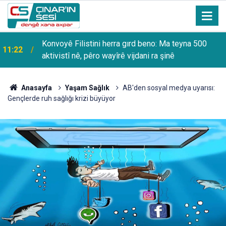
Konvoyê Filistini herra gırd beno: Ma teyna 500
11:22
aktivistî nê, pêro wayîrê vijdani ra şinê
Anasayfa
Yaşam Sağlık
AB'den sosyal medya uyarısı:
Gençlerde ruh sağlığı krizi büyüyor