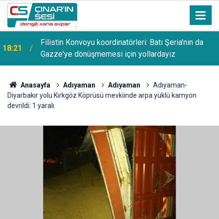
Filistin Konvoyu koordinatörleri: Batı Şeria'nın da
18:21
Gazze'ye dönüşmemesi için yollardayız
Anasayfa
Adıyaman
Adıyaman
Adıyaman-
Diyarbakır yolu Kırkgöz Köprüsü mevkiinde arpa yüklü kamyon
devrildi: 1 yaralı