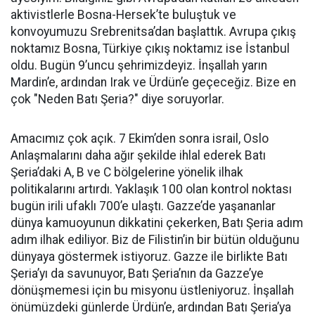
aktivistlerle Bosna-Hersek’te buluştuk ve
konvoyumuzu Srebrenitsa’dan başlattık. Avrupa çıkış
noktamız Bosna, Türkiye çıkış noktamız ise İstanbul
oldu. Bugün 9’uncu şehrimizdeyiz. İnşallah yarın
Mardin’e, ardından Irak ve Ürdün’e geçeceğiz. Bize en
çok "Neden Batı Şeria?" diye soruyorlar.
Amacımız çok açık. 7 Ekim’den sonra israil, Oslo
Anlaşmalarını daha ağır şekilde ihlal ederek Batı
Şeria’daki A, B ve C bölgelerine yönelik ilhak
politikalarını artırdı. Yaklaşık 100 olan kontrol noktası
bugün irili ufaklı 700’e ulaştı. Gazze’de yaşananlar
dünya kamuoyunun dikkatini çekerken, Batı Şeria adım
adım ilhak ediliyor. Biz de Filistin’in bir bütün olduğunu
dünyaya göstermek istiyoruz. Gazze ile birlikte Batı
Şeria’yı da savunuyor, Batı Şeria’nın da Gazze’ye
dönüşmemesi için bu misyonu üstleniyoruz. İnşallah
önümüzdeki günlerde Ürdün’e, ardından Batı Şeria’ya