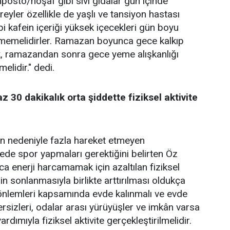
posto/hoşaf gibi sıvı gıdalar gün içinde
ireyler özellikle de yaşlı ve tansiyon hastası
bi kafein içeriği yüksek içecekleri gün boyu
tmemelidirler. Ramazan boyunca gece kalkıp
 ramazandan sonra gece yeme alışkanlığı
elidir." dedi.
z 30 dakikalık orta şiddette fiziksel aktivite
 nedeniyle fazla hareket etmeyen
ede spor yapmaları gerektiğini belirten Öz
 enerji harcamamak için azaltılan fiziksel
n sonlanmasıyla birlikte arttırılması oldukça
önlemleri kapsamında evde kalınmalı ve evde
izleri, odalar arası yürüyüşler ve imkân varsa
ardımıyla fiziksel aktivite gerçekleştirilmelidir.