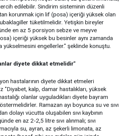
ercih edilebilir. Sindirim sisteminin düzenli
tan korunmak için lif (posa) içeriği yüksek olan
aklagiller tüketilmelidir. Yetişkin bireyler
günde en az 5 porsiyon sebze ve meyve
(posa) içeriği yüksek bu besinler aynı zamanda
a yükselmesini engellerler." şeklinde konuştu.
anlar diyete dikkat etmelidir"
yon hastalarının diyete dikkat etmeleri
Öz "Diyabet, kalp, damar hastalıkları, yüksek
hastalığı olanlar uyguladıkları diyete bayram
stermelidirler. Ramazan ayı boyunca su ve sıvı
an dolayı vücutta oluşabilen sıvı kaybının
nde en az 2-2,5 litre sıvı alınmalı; sıvı
macıyla su, ayran, az şekerli limonata, az