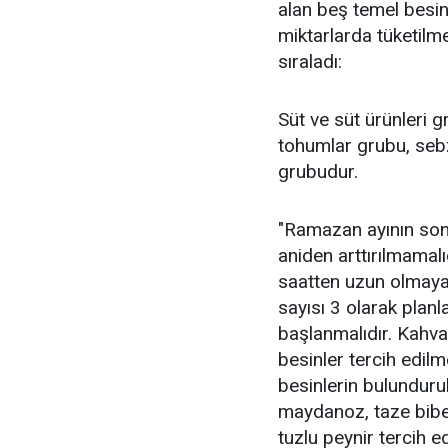
alan beş temel besin
miktarlarda tüketilme
sıraladı:
Süt ve süt ürünleri g
tohumlar grubu, sebz
grubudur.
"Ramazan ayının sonl
aniden arttırılmamalı
saatten uzun olmaya
sayısı 3 olarak planl
başlanmalıdır. Kahva
besinler tercih edilm
besinlerin bulundurul
maydanoz, taze biber
tuzlu peynir tercih e