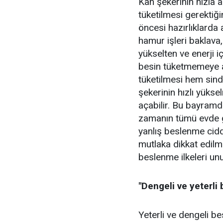
Kan şekerinin hızla 
tüketilmesi gerektiğ
öncesi hazırlıklarda a
hamur işleri baklava,
yükselten ve enerji 
besin tüketmemeye al
tüketilmesi hem sin
şekerinin hızlı yükse
açabilir. Bu bayram
zamanın tümü evde ge
yanlış beslenme cidd
mutlaka dikkat edilme
beslenme ilkeleri unu
"Dengeli ve yeterli 
Yeterli ve dengeli b