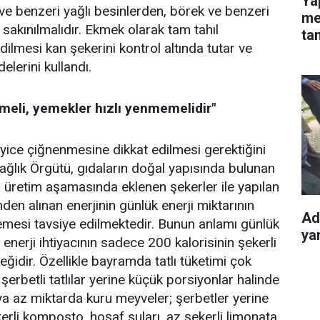
Ya
ve benzeri yağlı besinlerden, börek ve benzeri
mes
sakınılmalıdır. Ekmek olarak tam tahıl
ta
dilmesi kan şekerini kontrol altında tutar ve
adelerini kullandı.
nmeli, yemekler hızlı yenmemelidir"
 iyice çiğnenmesine dikkat edilmesi gerektiğini
ağlık Örgütü, gıdaların doğal yapısında bulunan
 üretim aşamasında eklenen şekerler ile yapılan
inden alınan enerjinin günlük enerji miktarının
Ad
esi tavsiye edilmektedir. Bunun anlamı günlük
yar
 enerji ihtiyacının sadece 200 kalorisinin şekerli
eğidir. Özellikle bayramda tatlı tüketimi çok
şerbetli tatlılar yerine küçük porsiyonlar halinde
veya az miktarda kuru meyveler; şerbetler yerine
erli komposto, hoşaf suları, az şekerli limonata,