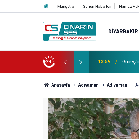
Manşetler
Günün Haberleri
Namaz Vaki
DIYARBAKIR
Bağacı
fotoğrafı çekildi
24
11:30
etmiştir
Anasayfa
Adıyaman
Adıyaman
A