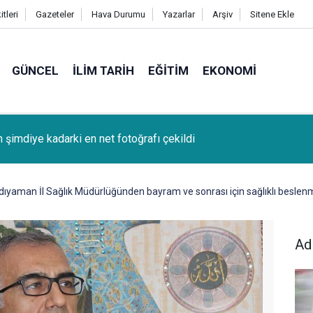
tleri
Gazeteler
Hava Durumu
Yazarlar
Arşiv
Sitene Ekle
GÜNCEL
İLIM TARIH
EĞITIM
EKONOMI
k (Bağcağê) Köyünden Osman Tunç'un oğlu SAMET TUNÇ vefat
dıyaman İl Sağlık Müdürlüğünden bayram ve sonrası için sağlıklı beslenm
Ad