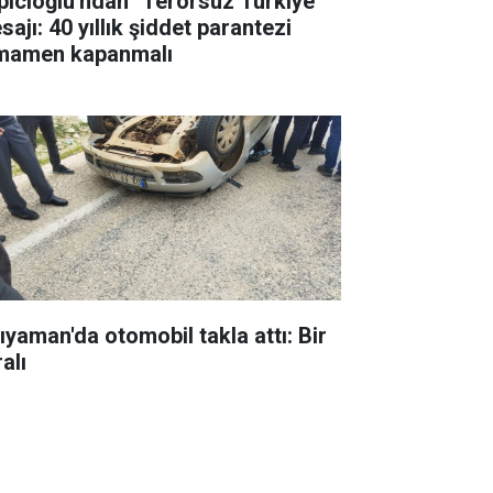
pıcıoğlu'ndan "Terörsüz Türkiye"
ajı: 40 yıllık şiddet parantezi
mamen kapanmalı
ıyaman'da otomobil takla attı: Bir
alı