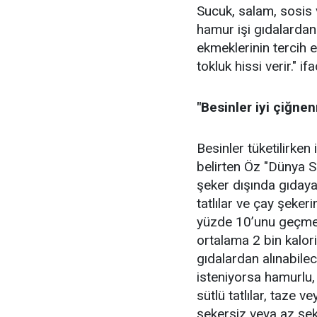
Sucuk, salam, sosis 
hamur işi gıdalardan 
ekmeklerinin tercih e
tokluk hissi verir." if
"Besinler iyi çiğne
Besinler tüketilirken
belirten Öz "Dünya S
şeker dışında gıdaya
tatlılar ve çay şeker
yüzde 10’unu geçmem
ortalama 2 bin kalori
gıdalardan alınabilec
isteniyorsa hamurlu, 
sütlü tatlılar, taze 
şekersiz veya az şek