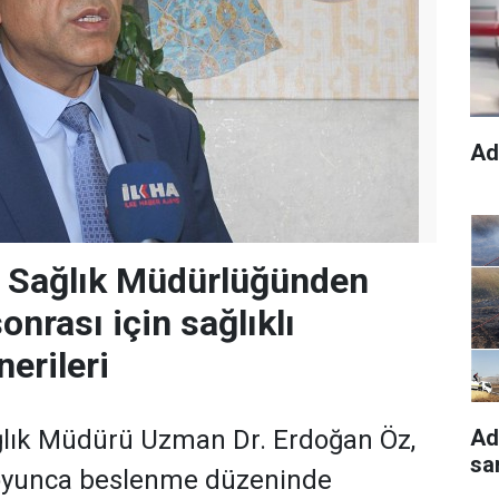
Ad
l Sağlık Müdürlüğünden
nrası için sağlıklı
erileri
Ad
ğlık Müdürü Uzman Dr. Erdoğan Öz,
sa
oyunca beslenme düzeninde