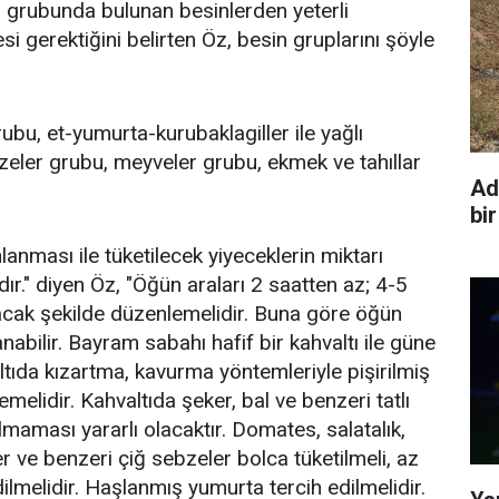
 grubunda bulunan besinlerden yeterli
si gerektiğini belirten Öz, besin gruplarını şöyle
rubu, et-yumurta-kurubaklagiller ile yağlı
eler grubu, meyveler grubu, ekmek ve tahıllar
Ad
bir
anması ile tüketilecek yiyeceklerin miktarı
dır." diyen Öz, "Öğün araları 2 saatten az; 4-5
cak şekilde düzenlemelidir. Buna göre öğün
anabilir. Bayram sabahı hafif bir kahvaltı ile güne
ltıda kızartma, kavurma yöntemleriyle pişirilmiş
emelidir. Kahvaltıda şeker, bal ve benzeri tatlı
maması yararlı olacaktır. Domates, salatalık,
 ve benzeri çiğ sebzeler bolca tüketilmeli, az
dilmelidir. Haşlanmış yumurta tercih edilmelidir.