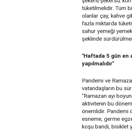
şekerli/şekersiz kom
tüketilmelidir. Tüm b
olanlar çay, kahve gi
fazla miktarda tüke
sahur yemeği yemek,
şeklinde sürdürülmem
"Haftada 5 gün en a
yapılmalıdır"
Pandemi ve Ramazan
vatandaşların bu sür
"Ramazan ayı boyunca
aktivitenin bu dönemi
önemlidir. Pandemi 
esneme, germe egzers
koşu bandı, bisiklet y