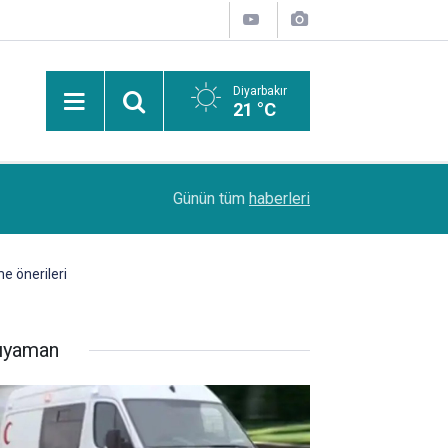
Diyarbakır
21 °C
PDR Uzmanı Muhammed Beşir Özçelik: Hiçbir şe
11:24
Günün tüm
haberleri
başarı sırasına göre tercih yapılmalı
e önerileri
ıyaman