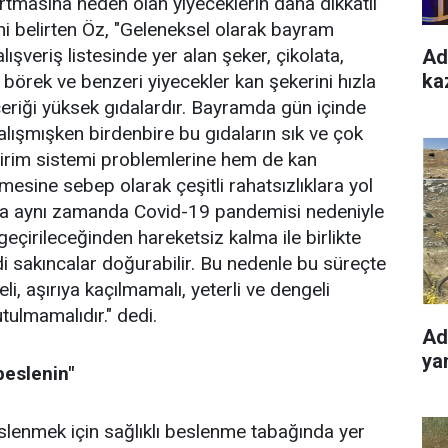
artmasına neden olan yiyeceklerin daha dikkatli
ini belirten Öz, "Geleneksel olarak bayram
lışveriş listesinde yer alan şeker, çikolata,
Ad
kaz
 börek ve benzeri yiyecekler kan şekerini hızla
içeriği yüksek gıdalardır. Bayramda gün içinde
ışmışken birdenbire bu gıdaların sık ve çok
dirim sistemi problemlerine hem de kan
lmesine sebep olarak çeşitli rahatsızlıklara yol
da aynı zamanda Covid-19 pandemisi nedeniyle
çirileceğinden hareketsiz kalma ile birlikte
i sakıncalar doğurabilir. Bu nedenle bu süreçte
li, aşırıya kaçılmamalı, yeterli ve dengeli
tulmamalıdır." dedi.
Ad
yan
beslenin"
eslenmek için sağlıklı beslenme tabağında yer