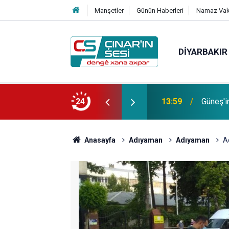
Manşetler
Günün Haberleri
Namaz Vaki
DIYARBAKIR
Bağacı
fotoğrafı çekildi
24
11:30
etmiştir
Anasayfa
Adıyaman
Adıyaman
A