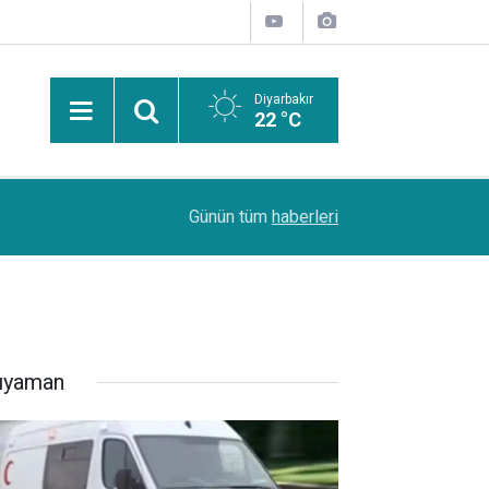
Diyarbakır
22 °C
PDR Uzmanı Muhammed Beşir Özçelik: Hiçbir şe
11:24
Günün tüm
haberleri
başarı sırasına göre tercih yapılmalı
ıyaman