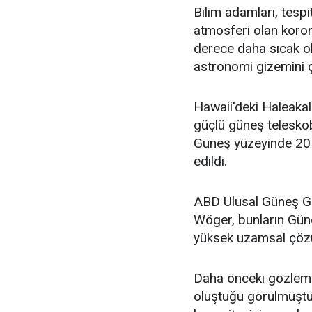
Bilim adamları, tespi
atmosferi olan koro
derece daha sıcak ol
astronomi gizemini ç
Hawaii'deki Haleaka
güçlü güneş teleskob
Güneş yüzeyinde 20 
edildi.
ABD Ulusal Güneş Gö
Wöger, bunların Gün
yüksek uzamsal çözün
Daha önceki gözleml
oluştuğu görülmüştü.