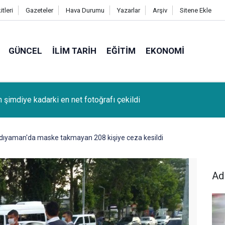
tleri
Gazeteler
Hava Durumu
Yazarlar
Arşiv
Sitene Ekle
GÜNCEL
İLIM TARIH
EĞITIM
EKONOMI
k (Bağcağê) Köyünden Osman Tunç'un oğlu SAMET TUNÇ vefat
dıyaman'da maske takmayan 208 kişiye ceza kesildi
Ad