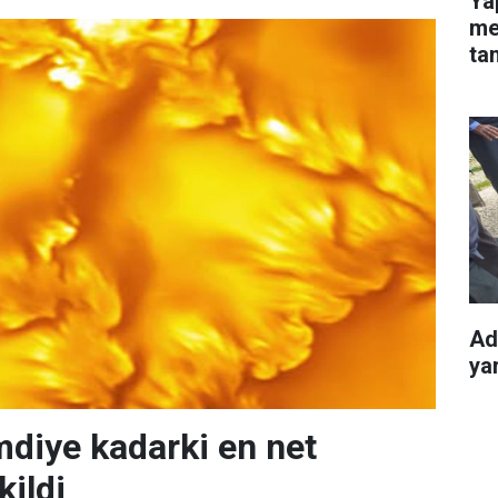
Ya
mes
ta
Ad
yar
mdiye kadarki en net
kildi