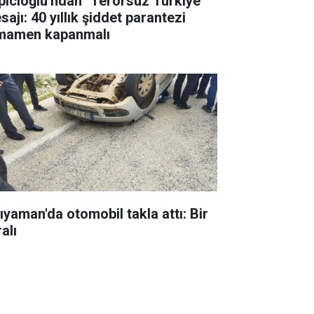
pıcıoğlu'ndan "Terörsüz Türkiye"
ajı: 40 yıllık şiddet parantezi
mamen kapanmalı
ıyaman'da otomobil takla attı: Bir
alı