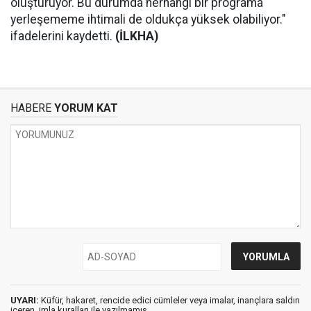
oluşturuyor. Bu durumda herhangi bir programa
yerleşememe ihtimali de oldukça yüksek olabiliyor."
ifadelerini kaydetti.
(İLKHA)
HABERE
YORUM KAT
UYARI:
Küfür, hakaret, rencide edici cümleler veya imalar, inançlara saldırı
içeren, imla kuralları ile yazılmamış,