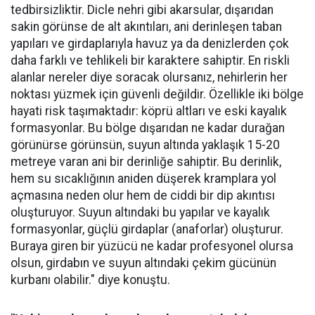
tedbirsizliktir. Dicle nehri gibi akarsular, dışarıdan
sakin görünse de alt akıntıları, ani derinleşen taban
yapıları ve girdaplarıyla havuz ya da denizlerden çok
daha farklı ve tehlikeli bir karaktere sahiptir. En riskli
alanlar nereler diye soracak olursanız, nehirlerin her
noktası yüzmek için güvenli değildir. Özellikle iki bölge
hayati risk taşımaktadır: köprü altları ve eski kayalık
formasyonlar. Bu bölge dışarıdan ne kadar durağan
görünürse görünsün, suyun altında yaklaşık 15-20
metreye varan ani bir derinliğe sahiptir. Bu derinlik,
hem su sıcaklığının aniden düşerek kramplara yol
açmasına neden olur hem de ciddi bir dip akıntısı
oluşturuyor. Suyun altındaki bu yapılar ve kayalık
formasyonlar, güçlü girdaplar (anaforlar) oluşturur.
Buraya giren bir yüzücü ne kadar profesyonel olursa
olsun, girdabın ve suyun altındaki çekim gücünün
kurbanı olabilir." diye konuştu.