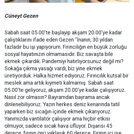
Cüneyt Gezen
Sabah saat 05.00'te başlayıp akşam 20.00'ye kadar
çalıştıklarını ifade eden Gezen "İnanın, 30 yıldan
fazladır bu işi yapıyorum. Fırıncılığın en büyük zorluğu
sosyal hayatınızın olmamasıdır. Biz savaşta bile
ekmek çıkardık. Pandemiyi hatırlıyorsunuz değil mi?
Sokağa çıkma yasağı vardı, biz yine ekmek
üretiyorduk. Halka hizmet ediyoruz. Fırıncılık kutsal bir
meslek ama artık kıymeti kalmamış. Sabah saat
05.00'te geliyoruz, akşam 20.00'ye kadar çalışıyoruz.
Nasıl zor olmasın? Bayramdan bayrama ancak
dinlenebiliyoruz. Yazın herkes deniz kenarında tatil
yaparken biz sıcağın içinde ekmek çıkarıyoruz.
Yanımızda vantilatör çalışıyor ama hiçbir etkisi
olmuyor, sadece sıcak hava üflüyor. Dışarısı 45
derece, fırının önü yaklaşık 60 derece. Fırının içi ise