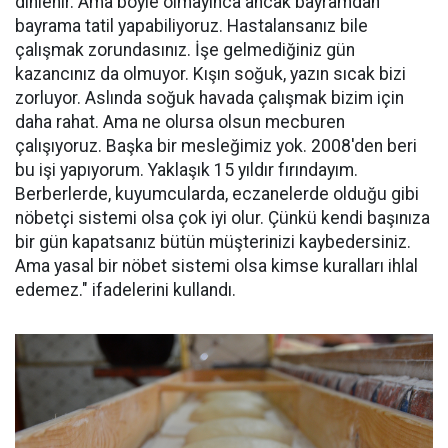
dinlenir. Ama böyle olmayınca ancak bayramdan
bayrama tatil yapabiliyoruz. Hastalansanız bile
çalışmak zorundasınız. İşe gelmediğiniz gün
kazancınız da olmuyor. Kışın soğuk, yazın sıcak bizi
zorluyor. Aslında soğuk havada çalışmak bizim için
daha rahat. Ama ne olursa olsun mecburen
çalışıyoruz. Başka bir mesleğimiz yok. 2008'den beri
bu işi yapıyorum. Yaklaşık 15 yıldır fırındayım.
Berberlerde, kuyumcularda, eczanelerde olduğu gibi
nöbetçi sistemi olsa çok iyi olur. Çünkü kendi başınıza
bir gün kapatsanız bütün müşterinizi kaybedersiniz.
Ama yasal bir nöbet sistemi olsa kimse kuralları ihlal
edemez." ifadelerini kullandı.