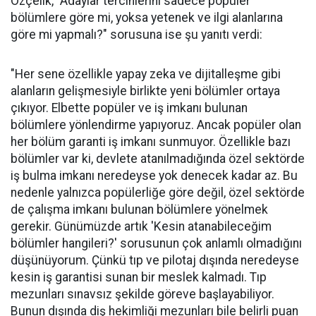
Özçelik, "Adaylar tercihlerini sadece popüler
bölümlere göre mi, yoksa yetenek ve ilgi alanlarına
göre mi yapmalı?" sorusuna ise şu yanıtı verdi:
"Her sene özellikle yapay zeka ve dijitalleşme gibi
alanların gelişmesiyle birlikte yeni bölümler ortaya
çıkıyor. Elbette popüler ve iş imkanı bulunan
bölümlere yönlendirme yapıyoruz. Ancak popüler olan
her bölüm garanti iş imkanı sunmuyor. Özellikle bazı
bölümler var ki, devlete atanılmadığında özel sektörde
iş bulma imkanı neredeyse yok denecek kadar az. Bu
nedenle yalnızca popülerliğe göre değil, özel sektörde
de çalışma imkanı bulunan bölümlere yönelmek
gerekir. Günümüzde artık 'Kesin atanabileceğim
bölümler hangileri?' sorusunun çok anlamlı olmadığını
düşünüyorum. Çünkü tıp ve pilotaj dışında neredeyse
kesin iş garantisi sunan bir meslek kalmadı. Tıp
mezunları sınavsız şekilde göreve başlayabiliyor.
Bunun dışında diş hekimliği mezunları bile belirli puan