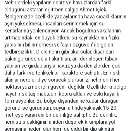
Nehirlerdeki yapıların deniz ve havuzlardan farklı
olduğunu aktaran eğitmen dalgıç Ahmet İşlek,
"Bölgemizde özellikle yaz aylarında hava sıcaklıklarının
aşırı yükselmesi, insanları serinlemek için su
kenarlarına yönlendiriyor. Ancak boğulma vakalarının
artmasındaki en büyük etken, su kaynaklarının fiziki
yapısının bilinmemesi ve 'aşırı özgüven' ile gelen
tedbirsizliktir. Dicle nehri gibi akarsular, dışarıdan
sakin görünse de alt akıntıları, ani derinleşen taban
yapıları ve girdaplarıyla havuz ya da denizlerden çok
daha farklı ve tehlikeli bir karaktere sahiptir. En riskli
alanlar nereler diye soracak olursanız, nehirlerin her
noktası yüzmek için güvenli değildir. Özellikle iki bölge
hayati risk taşımaktadır: köprü altları ve eski kayalık
formasyonlar. Bu bölge dışarıdan ne kadar durağan
görünürse görünsün, suyun altında yaklaşık 15-20
metreye varan ani bir derinliğe sahiptir. Bu derinlik,
hem su sıcaklığının aniden düşerek kramplara yol
açmasına neden olur hem de ciddi bir dip akıntısı