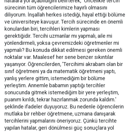
hatalara yol açabildiğini belirterek, "Öncelikle tercih
sürecinin tüm öğrencilerimize hayırlı olmasını
diliyorum. İnşallah herkes istediği, hayal ettiği bölüme
ve üniversiteye kavuşur. Tercih sürecinde en önemli
konulardan biri, tercihleri kimlerin yapması
gerektiğidir. Tercihi uzmanlar mı yapmalı, aile mi
yönlendirmeli, yoksa çevremizdeki öğretmenler mi
yapmalı? Bu konuda dikkat edilmesi gereken önemli
noktalar var. Maalesef her sene benzer sıkıntılar
yaşanıyor. Öğrencilerden, 'Tercihimi akrabam olan bir
sınıf öğretmeni ya da matematik öğretmeni yaptı,
yanlış yerlere gittim, istemediğim bir bölüme
yerleştim. Annemle babamın yaptığı tercihler
sonucunda gitmek istemediğim bir yere yerleştim,
puanım kırıldı, tekrar hazırlanmak zorunda kaldım.'
şeklinde ifadeler duyuyoruz. Bu nedenle öğrencilerin
mutlaka bir rehber öğretmene, uzmana danışarak
tercihlerini yapmalarını öneriyoruz. Çünkü tercihte
yapılan hatalar, geri dönülmesi güç sonuçlara yol