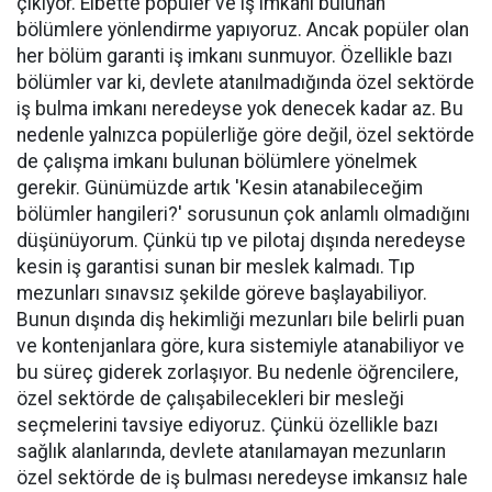
çıkıyor. Elbette popüler ve iş imkanı bulunan
bölümlere yönlendirme yapıyoruz. Ancak popüler olan
her bölüm garanti iş imkanı sunmuyor. Özellikle bazı
bölümler var ki, devlete atanılmadığında özel sektörde
iş bulma imkanı neredeyse yok denecek kadar az. Bu
nedenle yalnızca popülerliğe göre değil, özel sektörde
de çalışma imkanı bulunan bölümlere yönelmek
gerekir. Günümüzde artık 'Kesin atanabileceğim
bölümler hangileri?' sorusunun çok anlamlı olmadığını
düşünüyorum. Çünkü tıp ve pilotaj dışında neredeyse
kesin iş garantisi sunan bir meslek kalmadı. Tıp
mezunları sınavsız şekilde göreve başlayabiliyor.
Bunun dışında diş hekimliği mezunları bile belirli puan
ve kontenjanlara göre, kura sistemiyle atanabiliyor ve
bu süreç giderek zorlaşıyor. Bu nedenle öğrencilere,
özel sektörde de çalışabilecekleri bir mesleği
seçmelerini tavsiye ediyoruz. Çünkü özellikle bazı
sağlık alanlarında, devlete atanılamayan mezunların
özel sektörde de iş bulması neredeyse imkansız hale