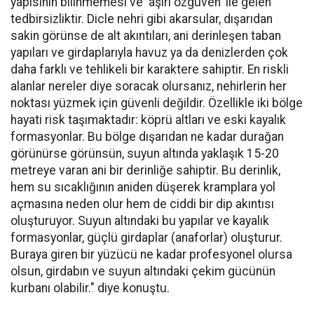
yapısının bilinmemesi ve 'aşırı özgüven' ile gelen
tedbirsizliktir. Dicle nehri gibi akarsular, dışarıdan
sakin görünse de alt akıntıları, ani derinleşen taban
yapıları ve girdaplarıyla havuz ya da denizlerden çok
daha farklı ve tehlikeli bir karaktere sahiptir. En riskli
alanlar nereler diye soracak olursanız, nehirlerin her
noktası yüzmek için güvenli değildir. Özellikle iki bölge
hayati risk taşımaktadır: köprü altları ve eski kayalık
formasyonlar. Bu bölge dışarıdan ne kadar durağan
görünürse görünsün, suyun altında yaklaşık 15-20
metreye varan ani bir derinliğe sahiptir. Bu derinlik,
hem su sıcaklığının aniden düşerek kramplara yol
açmasına neden olur hem de ciddi bir dip akıntısı
oluşturuyor. Suyun altındaki bu yapılar ve kayalık
formasyonlar, güçlü girdaplar (anaforlar) oluşturur.
Buraya giren bir yüzücü ne kadar profesyonel olursa
olsun, girdabın ve suyun altındaki çekim gücünün
kurbanı olabilir." diye konuştu.