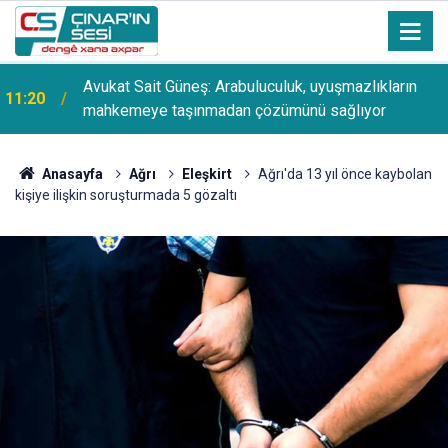
Avukat Sait Güneş: Arabuluculuk, uyuşmazlıkların
11:20
mahkemeye taşınmadan çözümünü sağlıyor
Anasayfa
Ağrı
Eleşkirt
Ağrı'da 13 yıl önce kaybolan
kişiye ilişkin soruşturmada 5 gözaltı