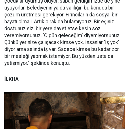
çocuklar uyumuş oluyor, sabah geldiğimizde de yine
uyuyorlar. Belediyenin ya da valiliğin bu konuda bir
çözüm üretmesi gerekiyor. Fırıncıların da sosyal bir
hayatı olmalı. Artık çırak da bulamıyoruz. Bir eşiniz
dostunuz sizi bir yere davet etse kesin söz
veremiyorsunuz. 'O gün geleceğim' diyemiyorsunuz.
Çünkü yerinize çalışacak kimse yok. İnsanlar 'İş yok'
diyor ama aslında iş var. Sadece kimse bu kadar zor
bir mesleği yapmak istemiyor. Bu yüzden usta da
yetişmiyor." şeklinde konuştu.
İLKHA