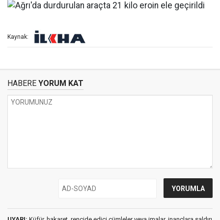
Kaynak:
HABERE
YORUM KAT
UYARI:
Küfür, hakaret, rencide edici cümleler veya imalar, inançlara saldırı