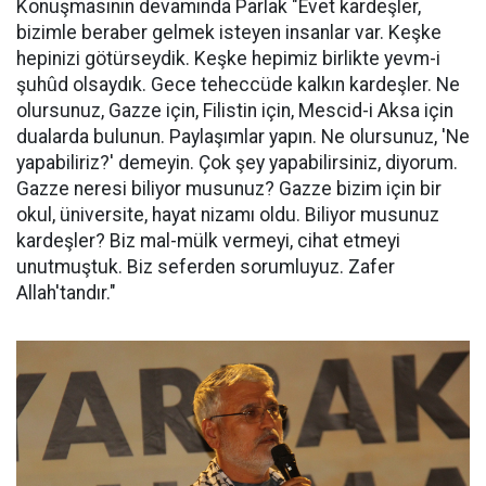
Konuşmasının devamında Parlak "Evet kardeşler,
bizimle beraber gelmek isteyen insanlar var. Keşke
hepinizi götürseydik. Keşke hepimiz birlikte yevm-i
şuhûd olsaydık. Gece teheccüde kalkın kardeşler. Ne
olursunuz, Gazze için, Filistin için, Mescid-i Aksa için
dualarda bulunun. Paylaşımlar yapın. Ne olursunuz, 'Ne
yapabiliriz?' demeyin. Çok şey yapabilirsiniz, diyorum.
Gazze neresi biliyor musunuz? Gazze bizim için bir
okul, üniversite, hayat nizamı oldu. Biliyor musunuz
kardeşler? Biz mal-mülk vermeyi, cihat etmeyi
unutmuştuk. Biz seferden sorumluyuz. Zafer
Allah'tandır."