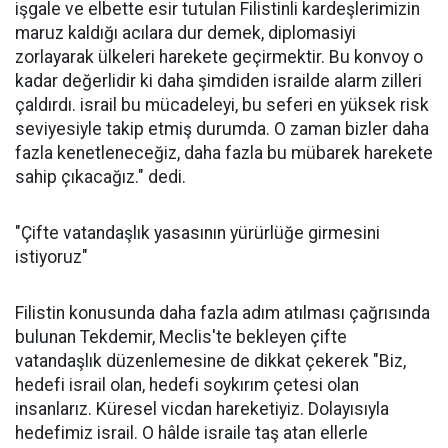
işgale ve elbette esir tutulan Filistinli kardeşlerimizin
maruz kaldığı acılara dur demek, diplomasiyi
zorlayarak ülkeleri harekete geçirmektir. Bu konvoy o
kadar değerlidir ki daha şimdiden israilde alarm zilleri
çaldırdı. israil bu mücadeleyi, bu seferi en yüksek risk
seviyesiyle takip etmiş durumda. O zaman bizler daha
fazla kenetleneceğiz, daha fazla bu mübarek harekete
sahip çıkacağız." dedi.
"Çifte vatandaşlık yasasının yürürlüğe girmesini
istiyoruz"
Filistin konusunda daha fazla adım atılması çağrısında
bulunan Tekdemir, Meclis'te bekleyen çifte
vatandaşlık düzenlemesine de dikkat çekerek "Biz,
hedefi israil olan, hedefi soykırım çetesi olan
insanlarız. Küresel vicdan hareketiyiz. Dolayısıyla
hedefimiz israil. O hâlde israile taş atan ellerle