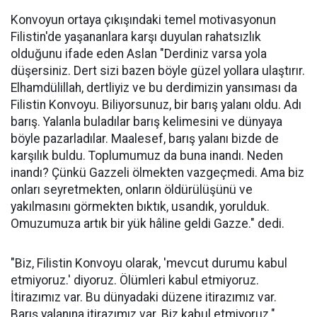
Konvoyun ortaya çıkışındaki temel motivasyonun
Filistin'de yaşananlara karşı duyulan rahatsızlık
olduğunu ifade eden Aslan "Derdiniz varsa yola
düşersiniz. Dert sizi bazen böyle güzel yollara ulaştırır.
Elhamdülillah, dertliyiz ve bu derdimizin yansıması da
Filistin Konvoyu. Biliyorsunuz, bir barış yalanı oldu. Adı
barış. Yalanla buladılar barış kelimesini ve dünyaya
böyle pazarladılar. Maalesef, barış yalanı bizde de
karşılık buldu. Toplumumuz da buna inandı. Neden
inandı? Çünkü Gazzeli ölmekten vazgeçmedi. Ama biz
onları seyretmekten, onların öldürülüşünü ve
yakılmasını görmekten bıktık, usandık, yorulduk.
Omuzumuza artık bir yük hâline geldi Gazze." dedi.
"Biz, Filistin Konvoyu olarak, 'mevcut durumu kabul
etmiyoruz.' diyoruz. Ölümleri kabul etmiyoruz.
İtirazımız var. Bu dünyadaki düzene itirazımız var.
Barış yalanına itirazımız var. Biz kabul etmiyoruz."