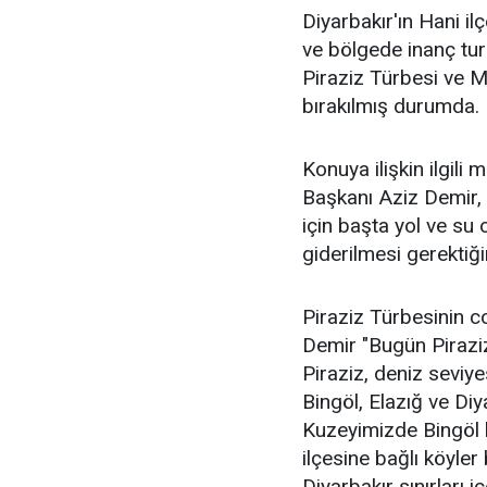
Diyarbakır'ın Hani il
ve bölgede inanç tur
Piraziz Türbesi ve 
bırakılmış durumda.
Konuya ilişkin ilgil
Başkanı Aziz Demir,
için başta yol ve su
giderilmesi gerektiğini
Piraziz Türbesinin c
Demir "Bugün Piraziz 
Piraziz, deniz seviy
Bingöl, Elazığ ve Diya
Kuzeyimizde Bingöl 
ilçesine bağlı köyle
Diyarbakır sınırları iç