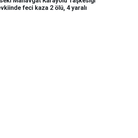
seki Manavgat Karayolu Taşkesiği
vkiinde feci kaza 2 ölü, 4 yaralı