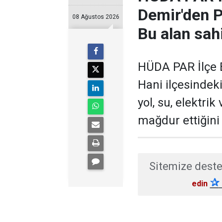
Demir'den Pi
08 Ağustos 2026
Bu alan sah
HÜDA PAR İlçe B
Hani ilçesindek
yol, su, elektrik
mağdur ettiğini b
Sitemize deste
✰
edin