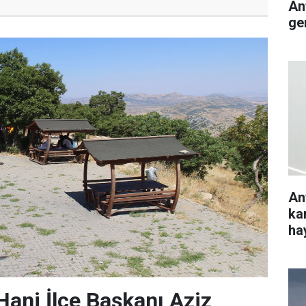
An
ge
An
ka
ha
ani İlçe Başkanı Aziz