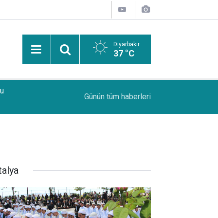
Diyarbakır
37 °C
Bu
15:22
Diyarbakır’da 4 ayrı kurşunlama ve yaralama olay
Günün tüm
haberleri
talya