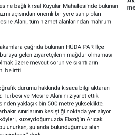
Ak
çesine bağlı kırsal Kuyular Mahallesi'nde bulunan
me
izmi açısından önemli bir yere sahip olan
Mesire Alanı, tüm hizmet alanlarından mahrum
i makamlara çağrıda bulunan HÜDA PAR İlçe
 buraya gelen ziyaretçilerin mağdur olmaması
 olmak üzere mevcut sorun ve sıkıntıların
 belirtti.
oğrafik durumu hakkında kısaca bilgi aktaran
Türbesi ve Mesire Alanı'nı ziyaret ettik.
esinden yaklaşık bin 500 metre yükseklikte,
rbakır sınırlarının kesiştiği noktada yer alıyor.
köyleri, kuzeydoğumuzda Elazığ'ın Arıcak
r bulunurken, şu anda bulunduğumuz alan
erisindedir." dedi.