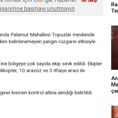
'de takip
Ra
işaretine basmayı unutmayın
Te
arında Palamut Mahallesi Topuzlar mevkiinde
deni belirlenemeyen yangın rüzgarın etkisiyle
ine bölgeye çok sayıda ekip sevk edildi. Ekipler
likopter, 10 arazöz ve 3 itfaiye aracı ile
An
Ma
ça
gının kısmen kontrol altına alındığı belirtildi.