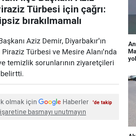
raziz Türbesi için çağrı:
ipsiz bırakılmamalı
aşkanı Aziz Demir, Diyarbakır'ın
An
Ma
i Piraziz Türbesi ve Mesire Alanı'nda
yol
 ve temizlik sorunlarının ziyaretçileri
elirtti.
k olmak için
Haberler
'de takip
işaretine basmayı unutmayın