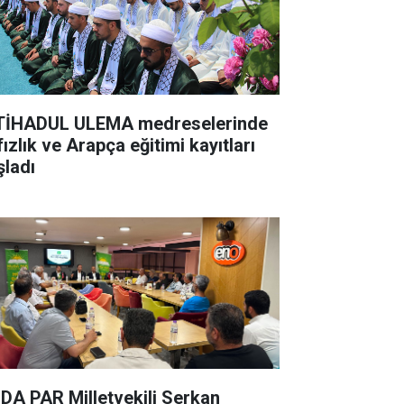
TİHADUL ULEMA medreselerinde
ızlık ve Arapça eğitimi kayıtları
şladı
DA PAR Milletvekili Serkan