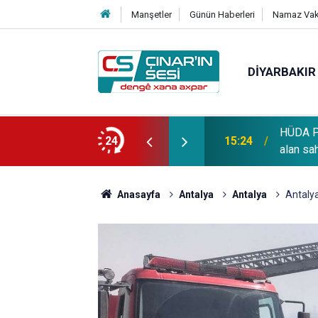
Manşetler
Günün Haberleri
Namaz Vaki
DIYARBAKIR
HÜDA PA
OĞLU vefat etmiştir
24
15:24
alan sa
Anasayfa
Antalya
Antalya
Antaly