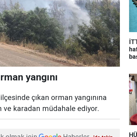
İT
haf
ba
orman yangını
ş ilçesinde çıkan orman yangınına
n ve karadan müdahale ediyor.
HÜ
k olmak için
Haberler