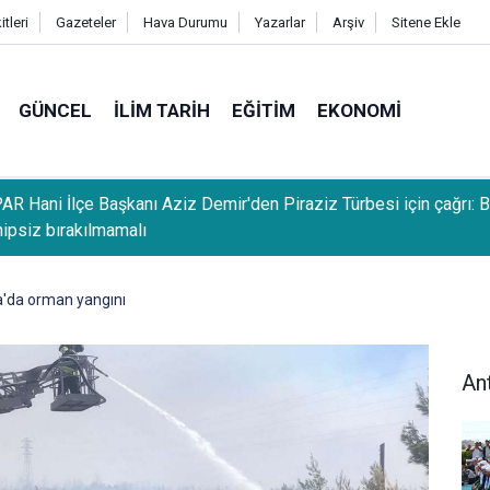
tleri
Gazeteler
Hava Durumu
Yazarlar
Arşiv
Sitene Ekle
GÜNCEL
İLIM TARIH
EĞITIM
EKONOMI
R Hani İlçe Başkanı Aziz Demir'den Piraziz Türbesi için çağrı: 
hipsiz bırakılmamalı
a'da orman yangını
An