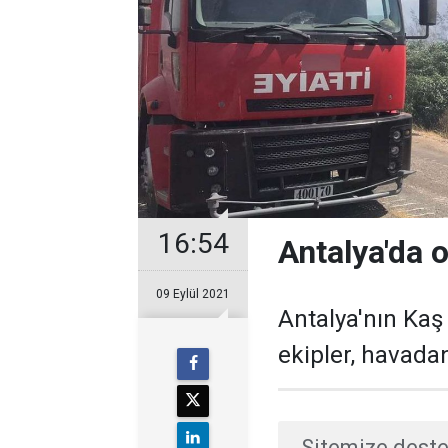
16:54
Antalya'da 
09 Eylül 2021
​Antalya'nın Ka
ekipler, havada
Sitemize deste