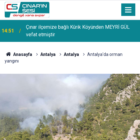
Çınar ilçemize bağlı Kûrik Köyünden MEYRİ GÜL
14:51
vefat etmiştir
Uzmanından güneşten korunma uyarısı: Güneş
14:44
lekelerinin yanı sıra bazı cilt kanserlerine de yol
açabilir
Anasayfa
Antalya
Antalya
Antalya'da orman
yangını