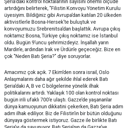
Şeria'daki kontrol noktalarının sayısını önemli ölçüde
artırdığını belirterek, "Filistin Konvoyu Yönetim Kurulu
üyesiyim. Bildiğiniz gibi Avrupa’dan katılan 20 ülkeden
aktivistlerle Bosna-Hersek’te buluştuk ve
konvoyumuzu Srebrenitsa’dan başlattık. Avrupa çıkış
noktamız Bosna, Türkiye çıkış noktamız ise İstanbul
oldu. Bugün 9’uncu şehrimizdeyiz. İnşallah yarın
Mardin’e, ardından Irak ve Ürdün’e geçeceğiz. Bize en
çok "Neden Batı Şeria?" diye soruyorlar.
Amacımız çok açık. 7 Ekim’den sonra israil, Oslo
Anlaşmalarını daha ağır şekilde ihlal ederek Batı
Şeria’daki A, B ve C bölgelerine yönelik ilhak
politikalarını artırdı. Yaklaşık 100 olan kontrol noktası
bugün irili ufaklı 700’e ulaştı. Gazze’de yaşananlar
dünya kamuoyunun dikkatini çekerken, Batı Şeria adım
adım ilhak ediliyor. Biz de Filistin’in bir bütün olduğunu
dünyaya göstermek istiyoruz. Gazze ile birlikte Batı
Şeria’yı da savunuyor, Batı Şeria’nın da Gazze’ye