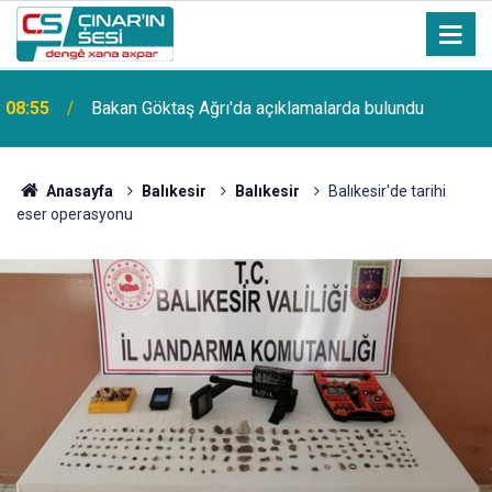
a
08:55
Bakan Göktaş Ağrı'da açıklamalarda bulundu
Anasayfa
Balıkesir
Balıkesir
Balıkesir'de tarihi
eser operasyonu