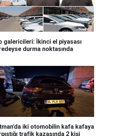
 galericileri: İkinci el piyasası
redeyse durma noktasında
tman'da iki otomobilin kafa kafaya
pıştığı trafik kazasında 2 kişi