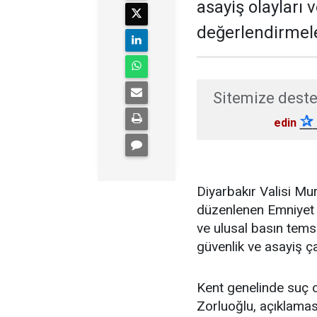
asayiş olayları 
değerlendirmel
Sitemize deste
✰
edin
Diyarbakır Valisi M
düzenlenen Emniyet 
ve ulusal basın temsi
güvenlik ve asayiş ç
Kent genelinde suç o
Zorluoğlu, açıklamas