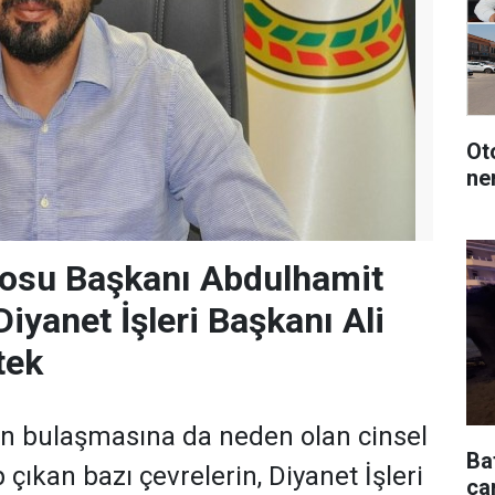
Oto
ne
osu Başkanı Abdulhamit
iyanet İşleri Başkanı Ali
tek
ın bulaşmasına da neden olan cinsel
Ba
 çıkan bazı çevrelerin, Diyanet İşleri
çar