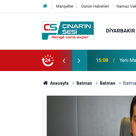
Manşetler
Günün Haberleri
Namaz Vaki
DIYARBAKIR
 vefat etmiştir
24
14:51
Çınar i
Anasayfa
Batman
Batman
Batman