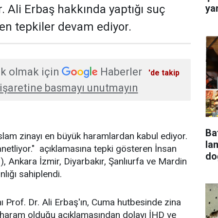
ya
. Ali Erbaş hakkında yaptığı suç
n tepkiler devam ediyor.
k olmak için
Haberler
'de takip
işaretine basmayı unutmayın
Ba
slam zinayı en büyük haramlardan kabul ediyor.
lambala
 lanetliyor." açıklamasına tepki gösteren İnsan
do
), Ankara İzmir, Diyarbakır, Şanlıurfa ve Mardin
nlığı sahiplendi.
ı Prof. Dr. Ali Erbaş'ın, Cuma hutbesinde zina
n haram olduğu açıklamasından dolayı İHD ve