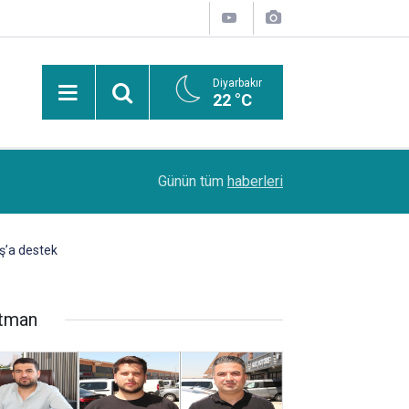
Diyarbakır
22 °C
Uzmanından güneşten korunma uyarısı: Güneş leke
14:44
Günün tüm
haberleri
kanserlerine de yol açabilir
ş’a destek
tman