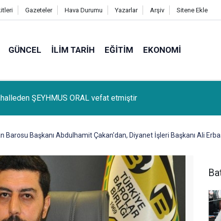
tleri
Gazeteler
Hava Durumu
Yazarlar
Arşiv
Sitene Ekle
GÜNCEL
İLIM TARIH
EĞITIM
EKONOMI
lçemize bağlı Kûrik Köyünden MEYRİ GÜL vefat etmiştir
 Barosu Başkanı Abdulhamit Çakan'dan, Diyanet İşleri Başkanı Ali Erba
Ba