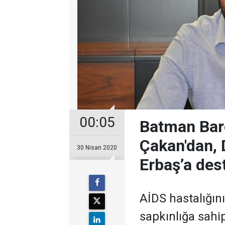
00:05
Batman Bar
Çakan'dan, D
30 Nisan 2020
Erbaş’a des
AİDS hastalığın
sapkınlığa sahip