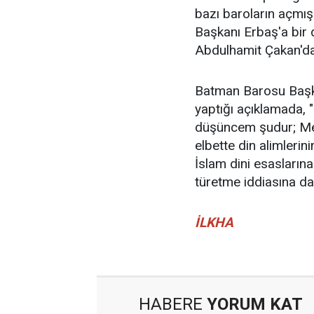
bazı baroların açmış 
Başkanı Erbaş'a bir
Abdulhamit Çakan'da
Batman Barosu Başk
yaptığı açıklamada, 
düşüncem şudur; Men
elbette din alimlerini
İslam dini esasların
türetme iddiasına da 
İLKHA
HABERE
YORUM KAT