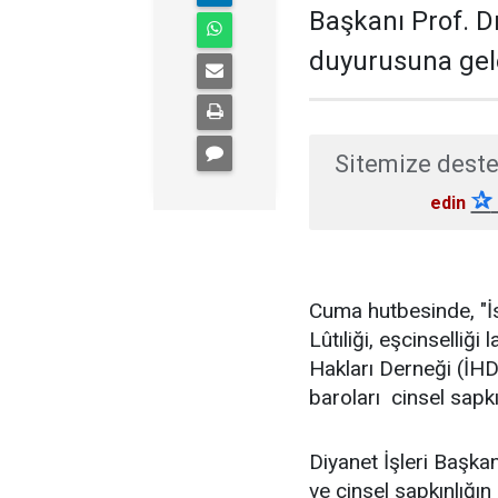
Başkanı Prof. Dr
duyurusuna gele
Sitemize deste
✰
edin
Cuma hutbesinde, "İ
Lûtıliği, eşcinselliği
Hakları Derneği (İHD
baroları cinsel sapkı
Diyanet İşleri Başkan
ve cinsel sapkınlığı