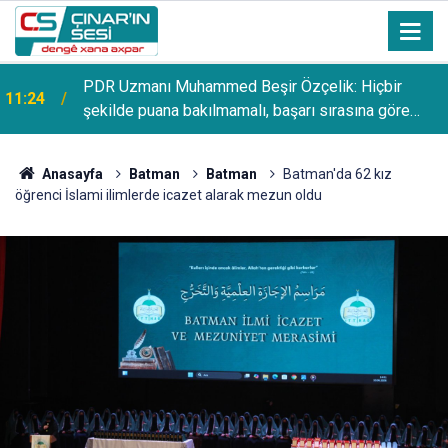
PDR Uzmanı Muhammed Beşir Özçelik: Hiçbir
11:24
şekilde puana bakılmamalı, başarı sırasına göre
tercih yapılmalı
Anasayfa
Batman
Batman
Batman'da 62 kız
öğrenci İslami ilimlerde icazet alarak mezun oldu