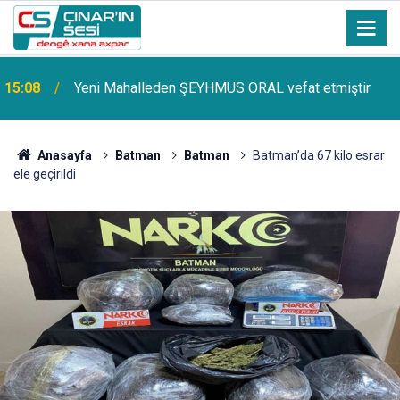
15:08
Yeni Mahalleden ŞEYHMUS ORAL vefat etmiştir
Çınar ilçemize bağlı Kûrik Köyünden MEYRİ GÜL
14:51
vefat etmiştir
Anasayfa
Batman
Batman
Batman’da 67 kilo esrar
ele geçirildi