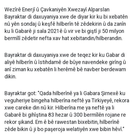
Wezîrê Enerjî û Çavkaniyên Xwezayî Alparslan
Bayraktar di daxuyaniya xwe de diyar kir ku bi xebatên
nû yên sondaj û keşfê hilberîn tê zêdekirin û da zanîn
ku li Gabarê ji sala 2021ê û vir ve bi giştî ji 50 milyon
bermîlî zêdetir nefta xav hat xebitandin/hilberandin.
Bayraktar di daxuyaniya xwe de teqez kir ku Gabar di
aliyê hilberîn û îstihdamê de bûye navendeke girîng û
anî ziman ku xebatên li herêmê bê navber berdewam
dikin.
Bayraktar got: "Qada hilberînê ya li Gabara Şirnexê ku
veguheriye bingeha hilberîna neftê ya Tirkiyeyê, rekora
xwe careke din nû kir. Hilberîna me ya neftê ya li
Gabarê bi gihîştina 83 hezar û 300 bermîlên rojane re
rekor şikand. Em ê bê rawestan bixebitin, hilberînê
zêde bikin û ji bo paşeroja welatiyên xwe bibin hêvî."