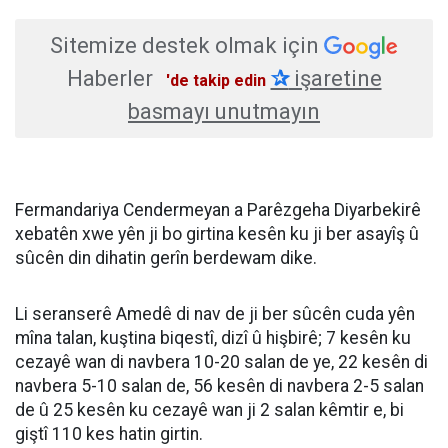
Sitemize destek olmak için
Haberler
✰
işaretine
'de takip edin
basmayı unutmayın
Fermandariya Cendermeyan a Parêzgeha Diyarbekirê
xebatên xwe yên ji bo girtina kesên ku ji ber asayîş û
sûcên din dihatin gerîn berdewam dike.
Li seranserê Amedê di nav de ji ber sûcên cuda yên
mîna talan, kuştina biqestî, dizî û hişbirê; 7 kesên ku
cezayê wan di navbera 10-20 salan de ye, 22 kesên di
navbera 5-10 salan de, 56 kesên di navbera 2-5 salan
de û 25 kesên ku cezayê wan ji 2 salan kêmtir e, bi
giştî 110 kes hatin girtin.