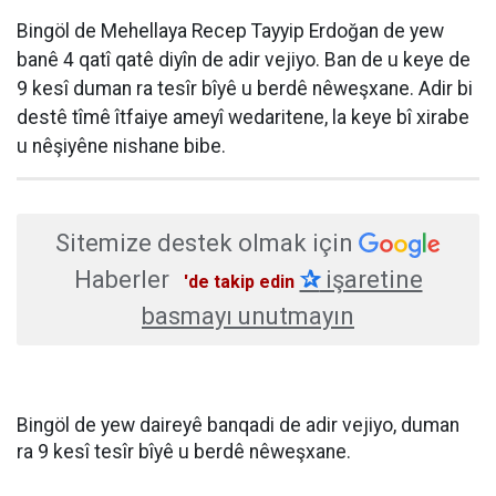
Bingöl de Mehellaya Recep Tayyip Erdoğan de yew
banê 4 qatî qatê diyîn de adir vejiyo. Ban de u keye de
9 kesî duman ra tesîr bîyê u berdê nêweşxane. Adir bi
destê tîmê îtfaiye ameyî wedaritene, la keye bî xirabe
u nêşiyêne nishane bibe.
Sitemize destek olmak için
Haberler
✰
işaretine
'de takip edin
basmayı unutmayın
Bingöl de yew daireyê banqadi de adir vejiyo, duman
ra 9 kesî tesîr bîyê u berdê nêweşxane.