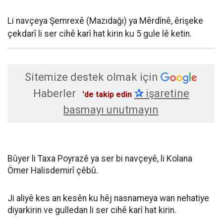
Li navçeya Şemrexê (Mazıdağı) ya Mêrdînê, êrişeke
çekdarî li ser cihê karî hat kirin ku 5 gule lê ketin.
Sitemize destek olmak için
Haberler
✰
işaretine
'de takip edin
basmayı unutmayın
Bûyer li Taxa Poyrazê ya ser bi navçeyê, li Kolana
Ömer Halisdemirî çêbû.
Ji aliyê kes an kesên ku hêj nasnameya wan nehatiye
diyarkirin ve gulledan li ser cihê karî hat kirin.