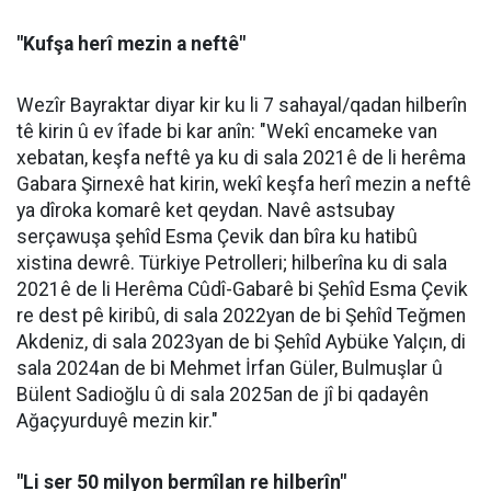
"Kufşa herî mezin a neftê"
Wezîr Bayraktar diyar kir ku li 7 sahayal/qadan hilberîn
tê kirin û ev îfade bi kar anîn: "Wekî encameke van
xebatan, keşfa neftê ya ku di sala 2021ê de li herêma
Gabara Şirnexê hat kirin, wekî keşfa herî mezin a neftê
ya dîroka komarê ket qeydan. Navê astsubay
serçawuşa şehîd Esma Çevik dan bîra ku hatibû
xistina dewrê. Türkiye Petrolleri; hilberîna ku di sala
2021ê de li Herêma Cûdî-Gabarê bi Şehîd Esma Çevik
re dest pê kiribû, di sala 2022yan de bi Şehîd Teğmen
Akdeniz, di sala 2023yan de bi Şehîd Aybüke Yalçın, di
sala 2024an de bi Mehmet İrfan Güler, Bulmuşlar û
Bülent Sadioğlu û di sala 2025an de jî bi qadayên
Ağaçyurduyê mezin kir."
"Li ser 50 milyon bermîlan re hilberîn"