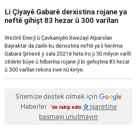
Li Çiyayê Gabarê derxistina rojane ya
neftê gihişt 83 hezar û 300 varîlan
Wezîrê Enerjî û Çavkaniyên Xwezayî Alparslan
Bayraktar da zanîn ku derxistina neftê ya li herêma
Gabara Şirnexê ji sala 2021ê heta îro ji 50 milyon varîlî
zêdetir bûye û hilberîna rojane jî bi gehiştina 83 hezar
û 300 varîlan rekora xwe nû kiriye.
Sitemize destek olmak için
Haberler
✰
işaretine
'de takip edin
basmayı unutmayın