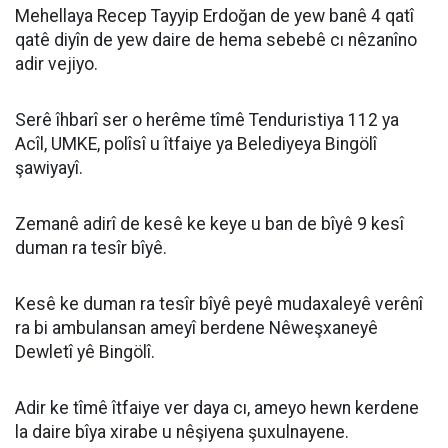
Mehellaya Recep Tayyip Erdoğan de yew banê 4 qatî
qatê diyîn de yew daire de hema sebebê cı nêzanîno
adir vejiyo.
Serê îhbarî ser o herême tîmê Tenduristiya 112 ya
Acîl, UMKE, polîsî u îtfaiye ya Belediyeya Bingölî
şawiyayî.
Zemanê adirî de kesê ke keye u ban de bîyê 9 kesî
duman ra tesîr bîyê.
Kesê ke duman ra tesîr bîyê peyê mudaxaleyê verênî
ra bi ambulansan ameyî berdene Nêweşxaneyê
Dewletî yê Bingölî.
Adir ke tîmê îtfaiye ver daya cı, ameyo hewn kerdene
la daire bîya xirabe u nêşiyena şuxulnayene.