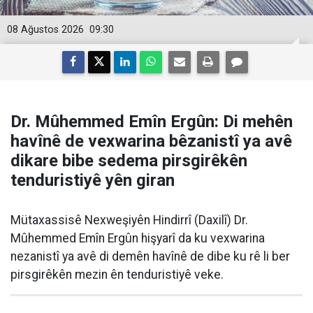
08 Ağustos 2026
09:30
Dr. Mûhemmed Emîn Ergûn: Di mehên
havînê de vexwarina bêzanistî ya avê
dikare bibe sedema pirsgirêkên
tenduristiyê yên giran
Mütaxassisê Nexweşiyên Hindirrî (Daxilî) Dr.
Mûhemmed Emîn Ergûn hişyarî da ku vexwarina
nezanistî ya avê di demên havînê de dibe ku rê li ber
pirsgirêkên mezin ên tenduristiyê veke.