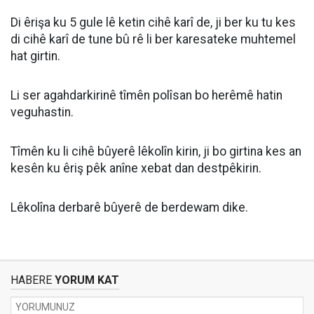
Di êrişa ku 5 gule lê ketin cihê karî de, ji ber ku tu kes
di cihê karî de tune bû rê li ber karesateke muhtemel
hat girtin.
Li ser agahdarkirinê tîmên polîsan bo herêmê hatin
veguhastin.
Tîmên ku li cihê bûyerê lêkolîn kirin, ji bo girtina kes an
kesên ku êriş pêk anîne xebat dan destpêkirin.
Lêkolîna derbarê bûyerê de berdewam dike.
HABERE
YORUM KAT