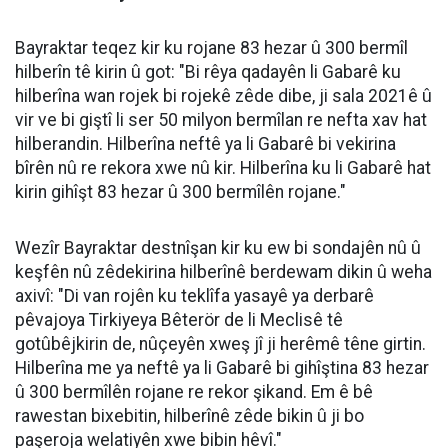
Bayraktar teqez kir ku rojane 83 hezar û 300 bermîl
hilberîn tê kirin û got: "Bi rêya qadayên li Gabarê ku
hilberîna wan rojek bi rojekê zêde dibe, ji sala 2021ê û
vir ve bi giştî li ser 50 milyon bermîlan re nefta xav hat
hilberandin. Hilberîna neftê ya li Gabarê bi vekirina
bîrên nû re rekora xwe nû kir. Hilberîna ku li Gabarê hat
kirin gihîşt 83 hezar û 300 bermîlên rojane."
Wezîr Bayraktar destnîşan kir ku ew bi sondajên nû û
keşfên nû zêdekirina hilberînê berdewam dikin û weha
axivî: "Di van rojên ku teklîfa yasayê ya derbarê
pêvajoya Tirkiyeya Bêterör de li Meclisê tê
gotûbêjkirin de, nûçeyên xweş jî ji herêmê têne girtin.
Hilberîna me ya neftê ya li Gabarê bi gihîştina 83 hezar
û 300 bermîlên rojane re rekor şikand. Em ê bê
rawestan bixebitin, hilberînê zêde bikin û ji bo
paşeroja welatiyên xwe bibin hêvî."