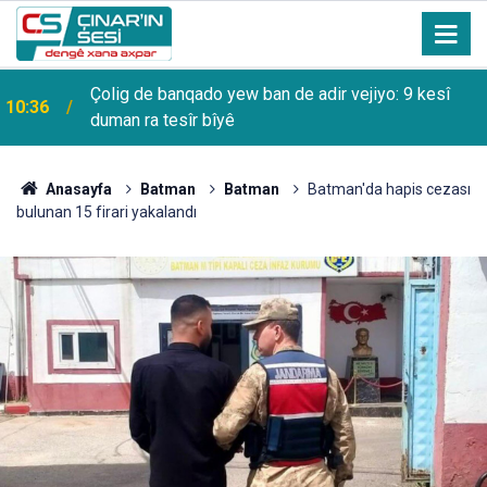
Çolig de banqado yew ban de adir vejiyo: 9 kesî
10:36
duman ra tesîr bîyê
Anasayfa
Batman
Batman
Batman'da hapis cezası
bulunan 15 firari yakalandı