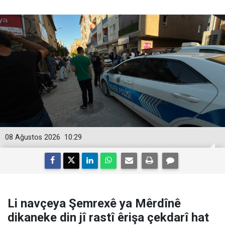
08 Ağustos 2026
10:29
Li navçeya Şemrexê ya Mêrdînê
dikaneke din jî rastî êrişa çekdarî hat