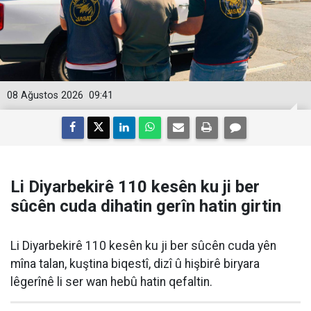
08 Ağustos 2026
09:41
Li Diyarbekirê 110 kesên ku ji ber
sûcên cuda dihatin gerîn hatin girtin
Li Diyarbekirê 110 kesên ku ji ber sûcên cuda yên
mîna talan, kuştina biqestî, dizî û hişbirê biryara
lêgerînê li ser wan hebû hatin qefaltin.