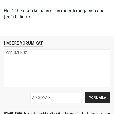
Her 110 kesên ku hatin girtin radestî meqamên dadî
(edlî) hatin kirin.
HABERE
YORUM KAT
UYARI:
Küfür, hakaret, rencide edici cümleler veya imalar, inançlara saldırı