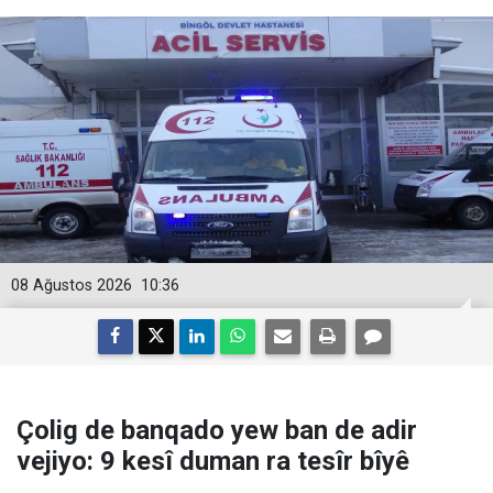
08 Ağustos 2026
10:36
Çolig de banqado yew ban de adir
vejiyo: 9 kesî duman ra tesîr bîyê