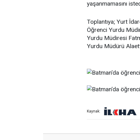
yaşanmamasını isted
Toplantıya; Yurt İd
Öğrenci Yurdu Müdir
Yurdu Müdiresi Fatma
Yurdu Müdürü Alaetti
Kaynak: