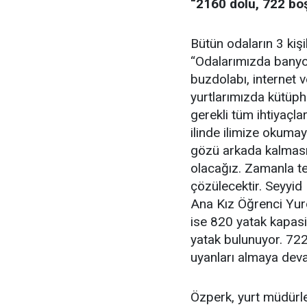
“2160 dolu, 722 bo
Bütün odaların 3 kişi
“Odalarımızda banyo,
buzdolabı, internet 
yurtlarımızda kütüph
gerekli tüm ihtiyaçl
ilinde ilimize okuma
gözü arkada kalmasın
olacağız. Zamanla te
çözülecektir. Seyyid
Ana Kız Öğrenci Yu
ise 820 yatak kapas
yatak bulunuyor. 722
uyanları almaya deva
Özperk, yurt müdürle