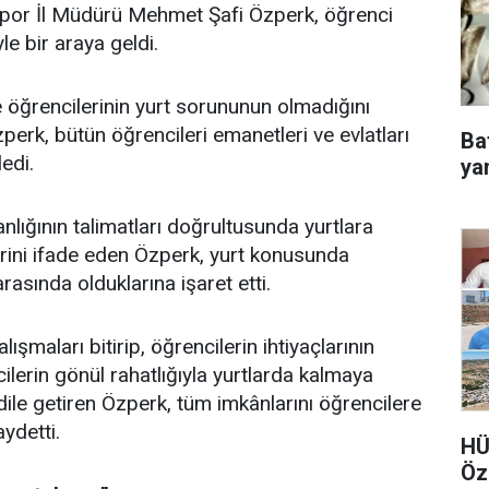
por İl Müdürü Mehmet Şafi Özperk, öğrenci
le bir araya geldi.
 öğrencilerinin yurt sorununun olmadığını
perk, bütün öğrencileri emanetleri ve evlatları
Ba
ledi.
ya
nlığının talimatları doğrultusunda yurtlara
rini ifade eden Özperk, yurt konusunda
arasında olduklarına işaret etti.
lışmaları bitirip, öğrencilerin ihtiyaçlarının
cilerin gönül rahatlığıyla yurtlarda kalmaya
dile getiren Özperk, tüm imkânlarını öğrencilere
aydetti.
HÜ
Öz