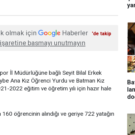
ya
k olmak için
Haberler
'de takip
işaretine basmayı unutmayın
or İl Müdürlüğüne bağlı Seyit Bilal Erkek
ybe Ana Kız Öğrenci Yurdu ve Batman Kız
Ba
1-2022 eğitim ve öğretim yılı için hazır hale
lambala
do
n 160 öğrencinin alındığı ve geriye 722 yatağın
.