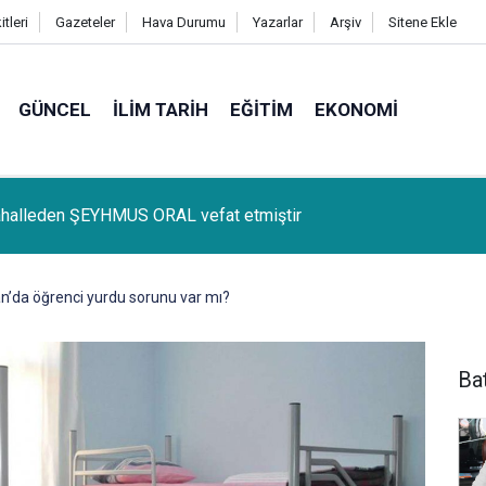
tleri
Gazeteler
Hava Durumu
Yazarlar
Arşiv
Sitene Ekle
GÜNCEL
İLIM TARIH
EĞITIM
EKONOMI
lçemize bağlı Kûrik Köyünden MEYRİ GÜL vefat etmiştir
’da öğrenci yurdu sorunu var mı?
Ba