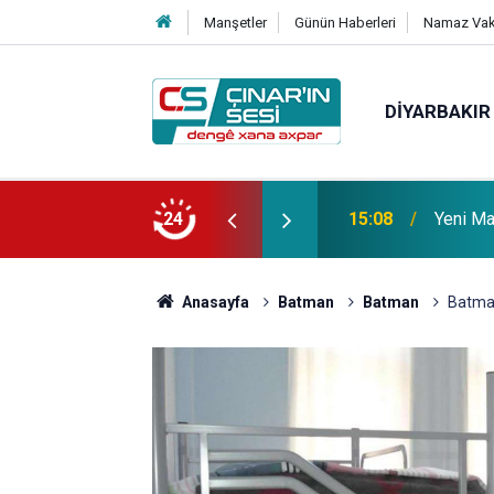
Manşetler
Günün Haberleri
Namaz Vaki
DIYARBAKIR
 vefat etmiştir
24
14:51
Çınar i
Anasayfa
Batman
Batman
Batman