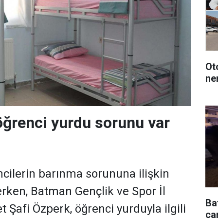
Oto
ne
ğrenci yurdu sorunu var
ncilerin barınma sorununa ilişkin
erken, Batman Gençlik ve Spor İl
Ba
afi Özperk, öğrenci yurduyla ilgili
çar