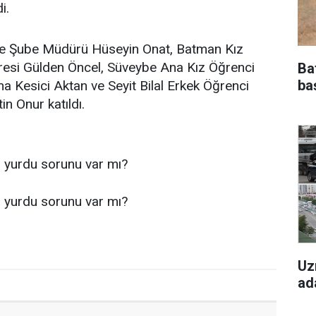
i.
are Şube Müdürü Hüseyin Onat, Batman Kız
esi Gülden Öncel, Süveybe Ana Kız Öğrenci
Ba
ba
 Kesici Aktan ve Seyit Bilal Erkek Öğrenci
n Onur katıldı.
Uz
ad