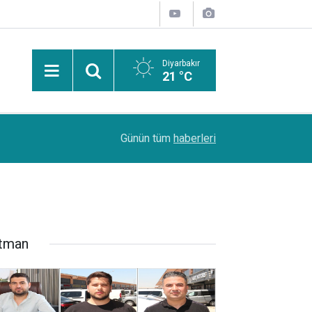
Diyarbakır
21 °C
Uzmanından güneşten korunma uyarısı: Güneş leke
14:44
Günün tüm
haberleri
kanserlerine de yol açabilir
tman