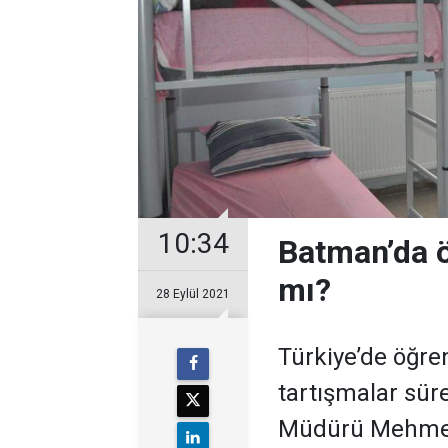
10:34
Batman’da ö
mı?
28 Eylül 2021
Türkiye’de öğre
tartışmalar sür
Müdürü Mehmet Ş