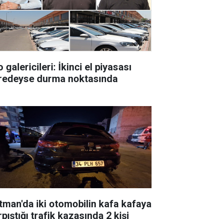
 galericileri: İkinci el piyasası
redeyse durma noktasında
tman'da iki otomobilin kafa kafaya
pıştığı trafik kazasında 2 kişi