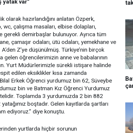
ş yatak var”
tak
lik olarak hazırlandığını anlatan Özperk,
 wc, çalışma masaları, elbise dolapları,
ve gerekli demirbaşlar bulunuyor. Ayrıca tüm
ane, çamaşır odaları, ütü odaları, yemekhane ve
ar A’den Z’ye düşünülmüş. Türkiye’nin birçok
ya gelen öğrencilerimizin anne ve babalarının
. Yurt Müdürlerimizle sürekli istişare halinde
spit edilen eksiklikler kısa zamanda
Ba
 Bilal Erkek Öğrenci yurdumuz bin 62, Süveybe
çar
rdumuz bin ve Batman Kız Öğrenci Yurdumuz
itelidir. Toplamda 3 yurdumuzda 2 bin 882
 yatağımız boştadır. Gelen kayıtlarda şartları
m ediyoruz.” diye konuştu.
rinden yurtlarda hiçbir sorunun