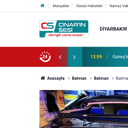
Manşetler
Günün Haberleri
Namaz Vaki
DIYARBAKIR
Bağacı
fotoğrafı çekildi
24
11:30
etmiştir
Anasayfa
Batman
Batman
Batman'