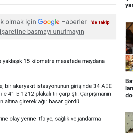
ya
k olmak için
Haberler
'de takip
işaretine basmayı unutmayın
ne yaklaşık 15 kilometre mesafede meydana
Ba
re, bir akaryakıt istasyonunun girişinde 34 AEE
lambala
ile 41 B 1212 plakalı tır çarpıştı. Çarpışmanın
do
rın altına girerek ağır hasar gördü.
ne olay yerine itfaiye, sağlık ve jandarma