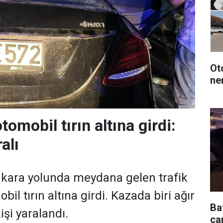
Oto
ne
omobil tırın altına girdi:
ralı
kara yolunda meydana gelen trafik
il tırın altına girdi. Kazada biri ağır
Ba
şi yaralandı.
çar