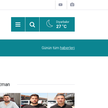
Diyarbakır
27 °C
PDR Uzmanı Muhammed Beşir Özçelik: Hiçbir şe
11:24
Günün tüm
haberleri
başarı sırasına göre tercih yapılmalı
tman