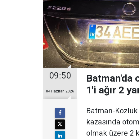
09:50
Batman'da ot
1'i ağır 2 ya
04 Haziran 2026
Batman-Kozluk 
kazasında otomob
olmak üzere 2 ki