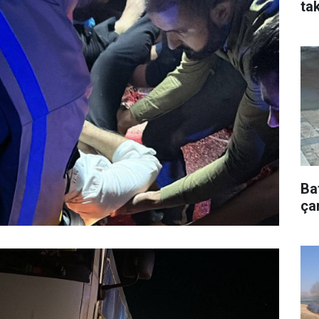
tak
Ba
çar