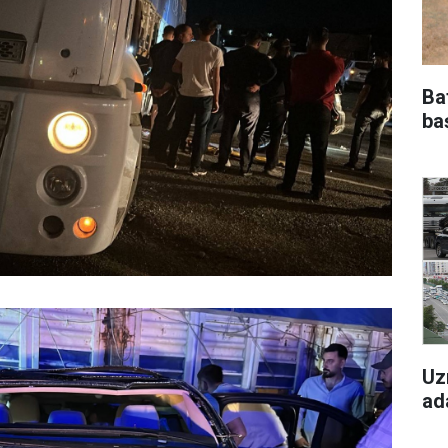
Ba
ba
Uz
ad