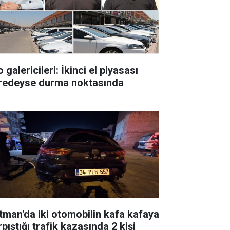
 galericileri: İkinci el piyasası
redeyse durma noktasında
tman'da iki otomobilin kafa kafaya
pıştığı trafik kazasında 2 kişi