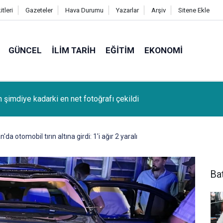
tleri
Gazeteler
Hava Durumu
Yazarlar
Arşiv
Sitene Ekle
GÜNCEL
İLIM TARIH
EĞITIM
EKONOMI
k (Bağcağê) Köyünden Osman Tunç'un oğlu SAMET TUNÇ vefat
da otomobil tırın altına girdi: 1'i ağır 2 yaralı
Ba