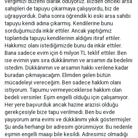
vergimizi düzenli olarak ödüyoruz. Bizden önceki arsa
sahipleri de tapuyu çıkarmaya çalışıyordu, biz de
uğraşıyorduk. Daha sonra öğrendik ki eski arsa sahibi
tapuyu kendi adına çıkarmış. Kendilerine bunu
sorduğumuzda inkâr ettiler. Ancak yaptığımız
toplantıda tapuyu kendilerinin aldığını itiraf ettiler.
Hakkımız olanı istediğimizde bunu da inkâr ettiler.
Bana sadece evim için 6 milyon TL teklif ettiler. Ben
ise evimin yanı sıra dükkânımın ve arsamın da bedelini
istedim. Dükkânımın ve arsamın hakkı verilene kadar
buradan çıkmayacağım. Elimden gelen bütün
mücadeleyi vereceğim. Ben sadece hakkım olanı
istiyorum. Tapumu vermeyeceklerse hakkım olan
bedeli versinler. Eşim engelli olduğu için çalışamıyor.
Her yere başvurduk ancak hazine arazisi olduğu
gerekçesiyle bize tapu verilmedi. Ben bu evde
yaşıyorum ama evimi ve dükkânımı yıkık göstermişler.
Şu anda herhangi bir adresim görünmüyor. Bu nedenle
eşimin engelli maaşı bile kesildi. Adresimiz olmadığı