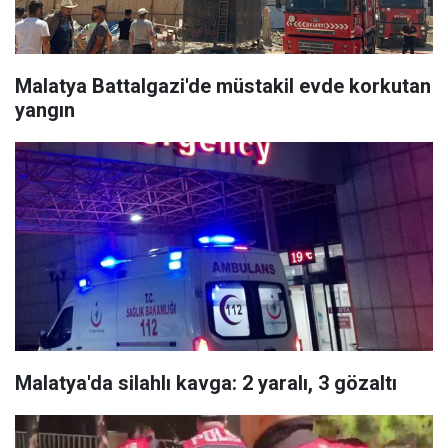
Malatya Battalgazi'de müstakil evde korkutan
yangın
Malatya'da silahlı kavga: 2 yaralı, 3 gözaltı