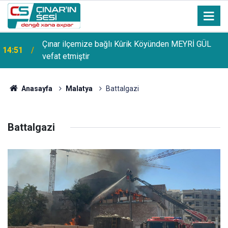
Çınar ilçemize bağlı Kûrik Köyünden MEYRİ GÜL
14:51
vefat etmiştir
Anasayfa
Malatya
Battalgazi
Battalgazi