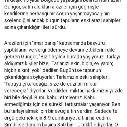
Yaklaşık 15 yıldır bölgede yaşadığını belirten Ramazan
Güngör, satın aldıkları araziler için geçmişte
kendilerine herhangi bir sorun yaşanmayacağının
söylendiğini ancak bugün tapuların eski arazi sahipleri
adına çıkarıldığını ileri sürdü.
Arazileri için "imar barışı" kapsamında başvuru
yaptıklarını ve vergi ödemeye devam ettiklerini dile
getiren Güngör, "Biz 15 yıldır burada yaşıyoruz. Tarlayı
aldığımız kişiler bize, 'Tarlanızı ekin, biçin, ev yapın;
hiçbir sıkıntı yok.' dediler. Bugün ise tapunun
çıkarıldığını söylüyorlar. Tarlamızın eski sahipleri,
'Tapuyu çıkaracağız, size de cüzi bir miktar
vereceğiz.' diyorlar. Verdikleri miktar, hakkımızın yüzde
biri bile değil. Bunu kabul etmiyoruz. Kabul
etmediğimiz için de sürekli tartışmalar yaşanıyor. Ben
bu tarlayı almak için bir avuç altın verdim. Sadece tel
örgü çekmek için 8-9 cumhuriyet altını harcadım.
Şimdi ise dönüm başına 350 bin TL teklif ediyorlar. O