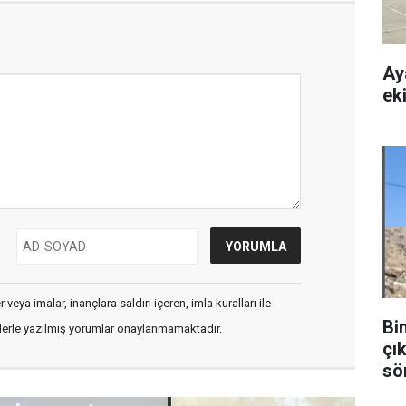
Ay
eki
veya imalar, inançlara saldırı içeren, imla kuralları ile
Bi
flerle yazılmış yorumlar onaylanmamaktadır.
çık
sö