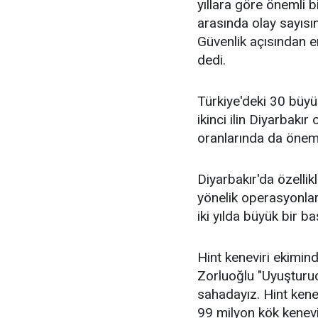
yıllara göre önemli b
arasında olay sayısın
Güvenlik açısından en
dedi.
Türkiye'deki 30 büyü
ikinci ilin Diyarbakı
oranlarında da önemli
Diyarbakır'da özellik
yönelik operasyonlar
iki yılda büyük bir ba
Hint keneviri ekimind
Zorluoğlu "Uyuştur
sahadayız. Hint kenev
99 milyon kök kenevir