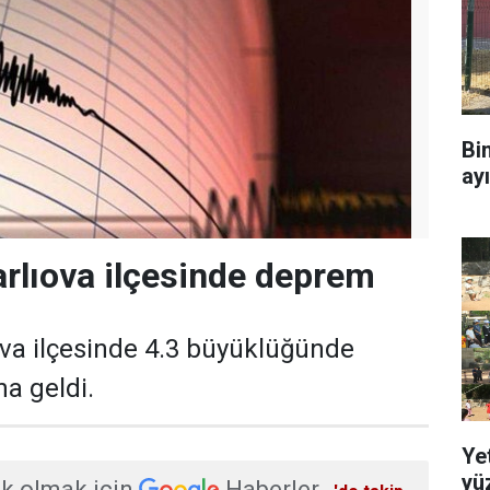
Bi
ay
arlıova ilçesinde deprem
ova ilçesinde 4.3 büyüklüğünde
a geldi.
Ye
yü
k olmak için
Haberler