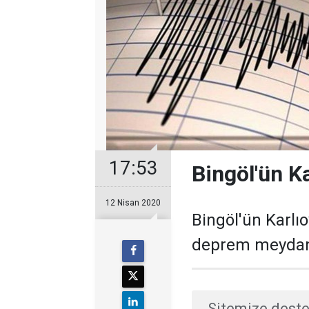
17:53
Bingöl'ün K
12 Nisan 2020
Bingöl'ün Karlı
deprem meydan
Sitemize deste