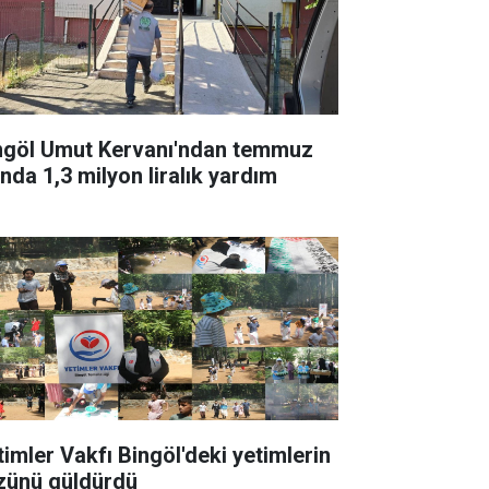
ngöl Umut Kervanı'ndan temmuz
ında 1,3 milyon liralık yardım
timler Vakfı Bingöl'deki yetimlerin
zünü güldürdü