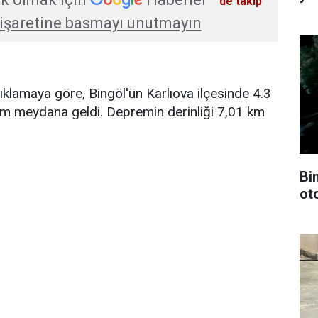
'de takip
işaretine basmayı unutmayın
klamaya göre, Bingöl'ün Karlıova ilçesinde 4.3
 meydana geldi. Depremin derinliği 7,01 km
Bi
ot