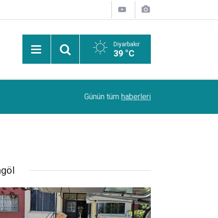
Diyarbakır
39 °C
Uzmanından güneşten korunma uyarısı: Güneş leke
14:44
Günün tüm
haberleri
kanserlerine de yol açabilir
ngöl