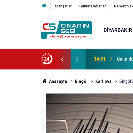
Manşetler
Günün Haberleri
Namaz Vaki
DIYARBAKIR
 vefat etmiştir
24
14:51
Çınar i
Anasayfa
Bingöl
Karlıova
Bingöl'