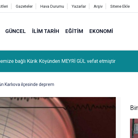
tleri
Gazeteler
Hava Durumu
Yazarlar
Arşiv
Sitene Ekle
GÜNCEL
İLIM TARIH
EĞITIM
EKONOMI
lçemize bağlı Kûrik Köyünden MEYRİ GÜL vefat etmiştir
ün Karlıova ilçesinde deprem
Bi