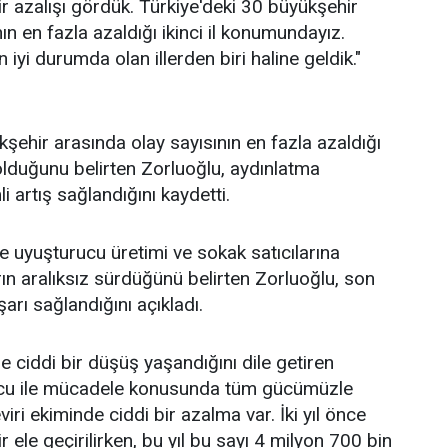
ir azalışı gördük. Türkiye'deki 30 büyükşehir
ın en fazla azaldığı ikinci il konumundayız.
 iyi durumda olan illerden biri haline geldik."
kşehir arasında olay sayısının en fazla azaldığı
r olduğunu belirten Zorluoğlu, aydınlatma
 artış sağlandığını kaydetti.
le uyuşturucu üretimi ve sokak satıcılarına
ın aralıksız sürdüğünü belirten Zorluoğlu, son
şarı sağlandığını açıkladı.
e ciddi bir düşüş yaşandığını dile getiren
ucu ile mücadele konusunda tüm gücümüzle
iri ekiminde ciddi bir azalma var. İki yıl önce
 ele geçirilirken, bu yıl bu sayı 4 milyon 700 bin