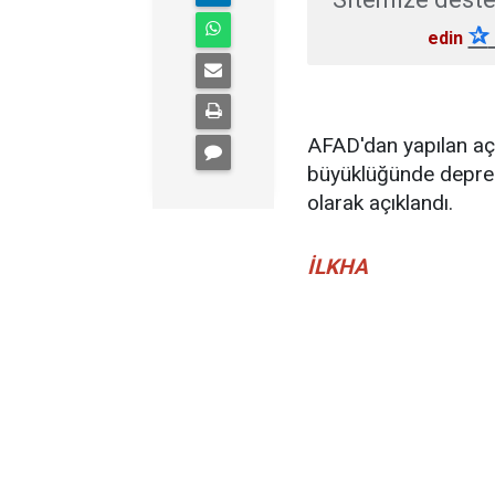
✰
edin
AFAD'dan yapılan açı
büyüklüğünde deprem
olarak açıklandı.
İLKHA