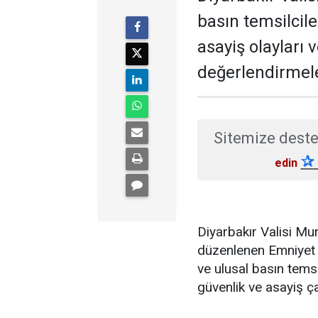
basın temsilcil
asayiş olayları 
değerlendirmel
Sitemize deste
✰
edin
Diyarbakır Valisi M
düzenlenen Emniyet 
ve ulusal basın temsi
güvenlik ve asayiş ç