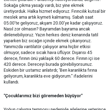
Sokağa çıkma yasağı vardı, biz yine ekmek
üretiyorduk. Halka hizmet ediyoruz. Fırıncılık kutsal bir
meslek ama artık kıymeti kalmamış. Sabah saat
05.00'te geliyoruz, akşam 20.00'ye kadar çalışıyoruz.
Nasıl zor olmasın? Bayramdan bayrama ancak
dinlenebiliyoruz. Yazın herkes deniz kenarında tatil
yaparken biz sıcağın içinde ekmek çıkarıyoruz.
Yanımızda vantilatör çalışıyor ama hiçbir etkisi
olmuyor, sadece sıcak hava üflüyor. Dışarısı 45
derece, fırının önü yaklaşık 60 derece. Fırının içi ise
420 derece. Dereceyi burada görebiliyorsunuz.
Eskiden bir ustamız anlatırdı; 'Ben karanlıkta fırına
geliyorum, karanlıkta eve gidiyorum." ifadelerini
kullandı.
"Çocuklarımız bizi göremeden büyüyor"
Yoğun çalışma temposu nedeniyle ailelerine yeterince