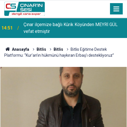
Çınar ilçemize bağlı Kûrik Köyünden MEYRİ GÜL
14:51
vefat etmiştir
Anasayfa
Bitlis
Bitlis
Bitlis Eğitime Destek
Platformu: “Kur’an’ın hükmünü haykıran Erbaş’ı destekliyoruz”