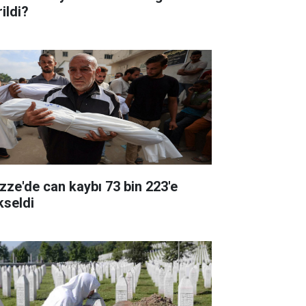
ildi?
zze'de can kaybı 73 bin 223'e
kseldi