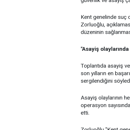
güvenlik ve asayiş ç
Kent genelinde suç o
Zorluoğlu, açıklamas
düzeninin sağlanmasın
"Asayiş olaylarında
Toplantıda asayiş ver
son yılların en başar
sergilendiğini söyled
Asayiş olaylarının he
operasyon sayısındak
etti.
Zorluoğlu "Kent gene