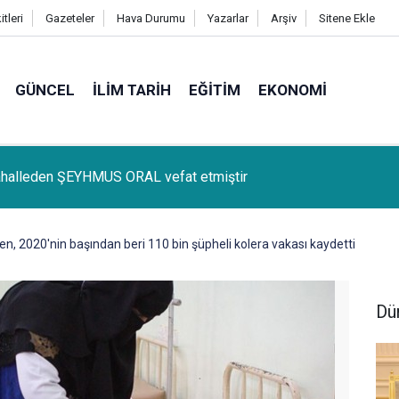
tleri
Gazeteler
Hava Durumu
Yazarlar
Arşiv
Sitene Ekle
GÜNCEL
İLIM TARIH
EĞITIM
EKONOMI
lçemize bağlı Kûrik Köyünden MEYRİ GÜL vefat etmiştir
, 2020'nin başından beri 110 bin şüpheli kolera vakası kaydetti
Dü