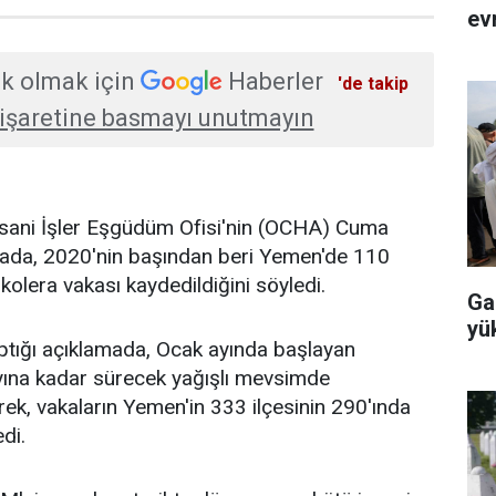
evr
k olmak için
Haberler
'de takip
işaretine basmayı unutmayın
İnsani İşler Eşgüdüm Ofisi'nin (OCHA) Cuma
mada, 2020'nin başından beri Yemen'de 110
kolera vakası kaydedildiğini söyledi.
Ga
yü
ptığı açıklamada, Ocak ayında başlayan
yına kadar sürecek yağışlı mevsimde
erek, vakaların Yemen'in 333 ilçesinin 290'ında
edi.