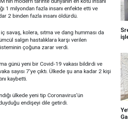
M'nin modern tarihte dünyanın en kötü insani
ığı 1 milyondan fazla insanı enfekte etti ve
r 2 binden fazla insanı öldürdü.
Sr
k iç savaş, kolera, sıtma ve dang humması da
iş
mcül salgın hastalıklara karşı verilen
isteminin çoğuna zarar verdi.
a günü yeni bir Covid-19 vakası bildirdi ve
 vaka sayısı 7'ye çıktı. Ülkede şu ana kadar 2 kişi
ını kaybetti.
dığı ülkede yeni tip Coronavirus'ün
duyduğu endişeyi dile getirdi.
Ye
Ga