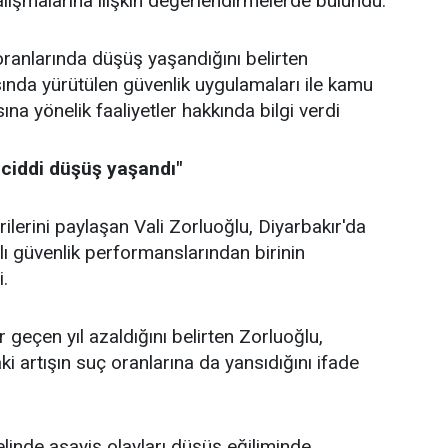
alışmalarına ilişkin değerlendirmelerde bulundu.
ranlarında düşüş yaşandığını belirten
ında yürütülen güvenlik uygulamaları ile kamu
a yönelik faaliyetler hakkında bilgi verdi
 ciddi düşüş yaşandı"
ilerini paylaşan Vali Zorluoğlu, Diyarbakır'da
ılı güvenlik performanslarından birinin
i.
r geçen yıl azaldığını belirten Zorluoğlu,
i artışın suç oranlarına da yansıdığını ifade
linde asayiş olayları düşüş eğiliminde.