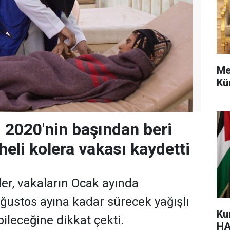
Me
Kü
2020'nin başından beri
heli kolera vakası kaydetti
tler, vakaların Ocak ayında
Ağustos ayına kadar sürecek yağışlı
Ku
leceğine dikkat çekti.
HA