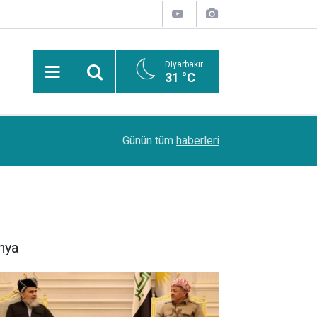
Diyarbakır
31 °C
Uzmanından güneşten korunma uyarısı: Güneş leke
14:44
Günün tüm
haberleri
kanserlerine de yol açabilir
nya