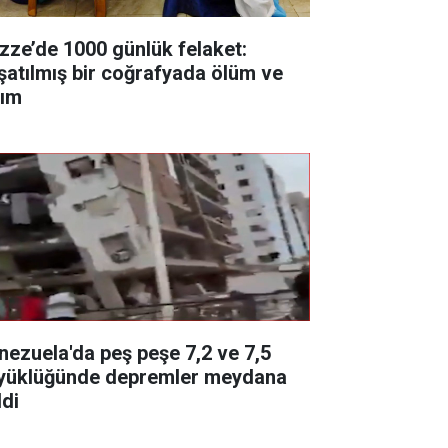
zze’de 1000 günlük felaket:
şatılmış bir coğrafyada ölüm ve
kım
nezuela'da peş peşe 7,2 ve 7,5
yüklüğünde depremler meydana
ldi