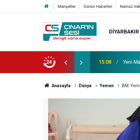
Manşetler
Günün Haberleri
Namaz Vaki
DIYARBAKIR
 vefat etmiştir
24
14:51
Çınar i
Anasayfa
Dünya
Yemen
BM: Yemen