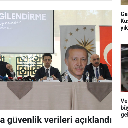
Ga
Ku
yı
Ve
bü
ge
a güvenlik verileri açıklandı