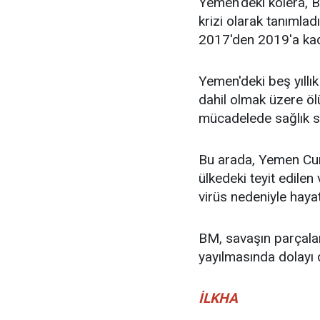
Yemen'deki kolera, B
krizi olarak tanımlad
2017'den 2019'a kada
Yemen'deki beş yıllı
dahil olmak üzere ölü
mücadelede sağlık s
Bu arada, Yemen Cum
ülkedeki teyit edilen
virüs nedeniyle hayat
BM, savaşın parçalan
yayılmasında dolayı 
İLKHA