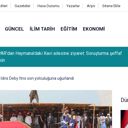
tleri
Gazeteler
Hava Durumu
Yazarlar
Arşiv
Sitene Ekle
GÜNCEL
İLIM TARIH
EĞITIM
EKONOMI
Filistînî Diyarbekîr de tûrê şaristanî eşt
dris Deby İtno son yolculuğuna uğurlandı
Dü