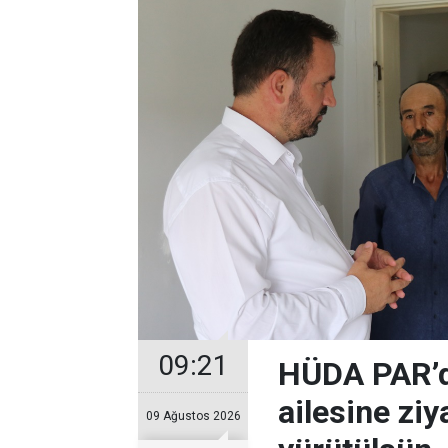
09:21
HÜDA PAR’d
ailesine zi
09 Ağustos 2026