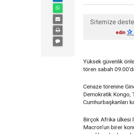
Sitemize deste
✰
edin
Yüksek güvenlik önl
tören sabah 09.00'd
Cenaze törenine Gine,
Demokratik Kongo, To
Cumhurbaşkanları kat
Birçok Afrika ülkesi
Macron'un birer konu