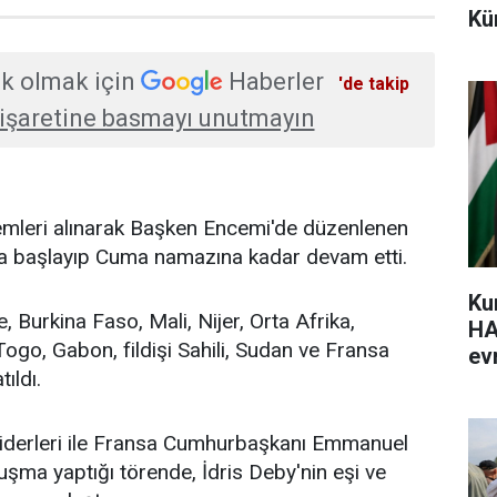
Kü
k olmak için
Haberler
'de takip
işaretine basmayı unutmayın
emleri alınarak Başken Encemi'de düzenlenen
a başlayıp Cuma namazına kadar devam etti.
Ku
 Burkina Faso, Mali, Nijer, Orta Afrika,
HA
go, Gabon, fildişi Sahili, Sudan ve Fransa
evr
ıldı.
 liderleri ile Fransa Cumhurbaşkanı Emmanuel
şma yaptığı törende, İdris Deby'nin eşi ve