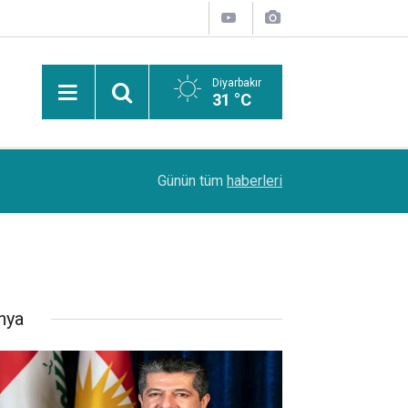
Diyarbakır
31 °C
09:12
Di şeva evê de rawestgeha karwana Filîstînê 
Günün tüm
haberleri
nya