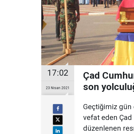
17:02
Çad Cumhurb
son yolculu
23 Nisan 2021
​Geçtiğimiz gün
vefat eden Çad 
düzenlenen resm