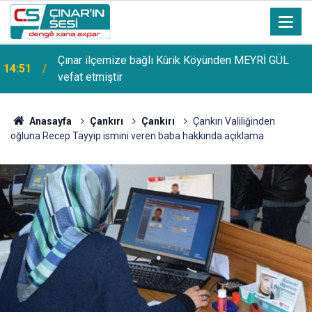
Uzmanından güneşten korunma uyarısı: Güneş
14:44
lekelerinin yanı sıra bazı cilt kanserlerine de yol
açabilir
Anasayfa
Çankırı
Çankırı
Çankırı Valiliğinden
oğluna Recep Tayyip ismini veren baba hakkında açıklama