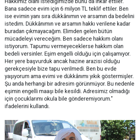
Hakkımız olanı istediğimizde bunu da inkâr ettiler.
Bana sadece evim için 6 milyon TL teklif ettiler. Ben
ise evimin yanı sıra dükkânımın ve arsamın da bedelini
istedim. Dükkânımın ve arsamın hakkı verilene kadar
buradan çıkmayacağım. Elimden gelen bütün
mücadeleyi vereceğim. Ben sadece hakkım olanı
istiyorum. Tapumu vermeyeceklerse hakkım olan
bedeli versinler. Eşim engelli olduğu için çalışamıyor.
Her yere başvurduk ancak hazine arazisi olduğu
gerekçesiyle bize tapu verilmedi. Ben bu evde
yaşıyorum ama evimi ve dükkânımı yıkık göstermişler.
Şu anda herhangi bir adresim görünmüyor. Bu nedenle
eşimin engelli maaşı bile kesildi. Adresimiz olmadığı
için çocuklarımı okula bile gönderemiyorum."
ifadelerini kullandı.