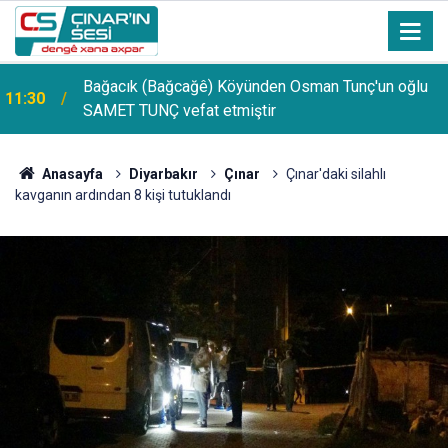
Bağacık (Bağcağê) Köyünden Osman Tunç'un oğlu
11:30
SAMET TUNÇ vefat etmiştir
Anasayfa
Diyarbakır
Çınar
Çınar'daki silahlı
kavganın ardından 8 kişi tutuklandı