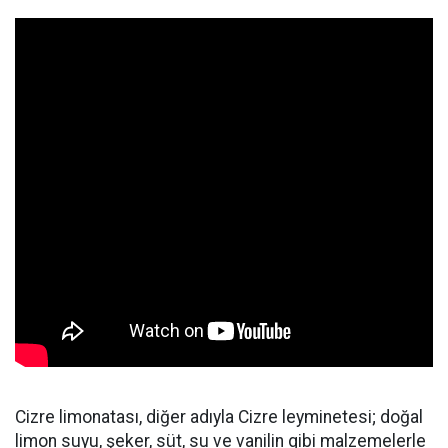
Cizre limonatası, diğer adıyla Cizre leyminetesi; doğal
limon suyu, şeker, süt, su ve vanilin gibi malzemelerle