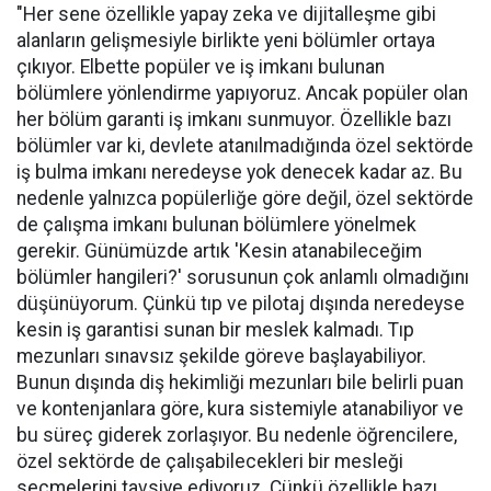
"Her sene özellikle yapay zeka ve dijitalleşme gibi
alanların gelişmesiyle birlikte yeni bölümler ortaya
çıkıyor. Elbette popüler ve iş imkanı bulunan
bölümlere yönlendirme yapıyoruz. Ancak popüler olan
her bölüm garanti iş imkanı sunmuyor. Özellikle bazı
bölümler var ki, devlete atanılmadığında özel sektörde
iş bulma imkanı neredeyse yok denecek kadar az. Bu
nedenle yalnızca popülerliğe göre değil, özel sektörde
de çalışma imkanı bulunan bölümlere yönelmek
gerekir. Günümüzde artık 'Kesin atanabileceğim
bölümler hangileri?' sorusunun çok anlamlı olmadığını
düşünüyorum. Çünkü tıp ve pilotaj dışında neredeyse
kesin iş garantisi sunan bir meslek kalmadı. Tıp
mezunları sınavsız şekilde göreve başlayabiliyor.
Bunun dışında diş hekimliği mezunları bile belirli puan
ve kontenjanlara göre, kura sistemiyle atanabiliyor ve
bu süreç giderek zorlaşıyor. Bu nedenle öğrencilere,
özel sektörde de çalışabilecekleri bir mesleği
seçmelerini tavsiye ediyoruz. Çünkü özellikle bazı