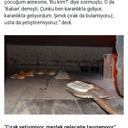
çocuğum annesine, 'Bu kim?' diye sormuştu. O da
'Baban' demişti. Çünkü ben karanlıkta gidiyor,
karanlıkta geliyordum. Şimdi çırak da bulamıyoruz,
usta da yetiştiremiyoruz." dedi.
"Çırak yetişmiyor, meslek geleceğe taşınamıyor"