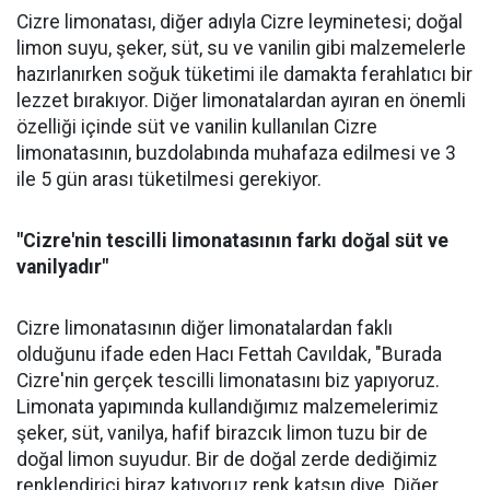
Cizre limonatası, diğer adıyla Cizre leyminetesi; doğal
limon suyu, şeker, süt, su ve vanilin gibi malzemelerle
hazırlanırken soğuk tüketimi ile damakta ferahlatıcı bir
lezzet bırakıyor. Diğer limonatalardan ayıran en önemli
özelliği içinde süt ve vanilin kullanılan Cizre
limonatasının, buzdolabında muhafaza edilmesi ve 3
ile 5 gün arası tüketilmesi gerekiyor.
"Cizre'nin tescilli limonatasının farkı doğal süt ve
vanilyadır"
Cizre limonatasının diğer limonatalardan faklı
olduğunu ifade eden Hacı Fettah Cavıldak, "Burada
Cizre'nin gerçek tescilli limonatasını biz yapıyoruz.
Limonata yapımında kullandığımız malzemelerimiz
şeker, süt, vanilya, hafif birazcık limon tuzu bir de
doğal limon suyudur. Bir de doğal zerde dediğimiz
renklendirici biraz katıyoruz renk katsın diye. Diğer