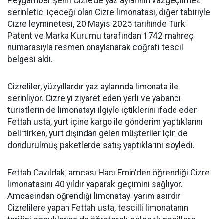
Peygamber şehri Cizre’de yaz aylarının vazgeçilmez
serinletici içeceği olan Cizre limonatası, diğer tabiriyle
Cizre leyminetesi, 20 Mayıs 2025 tarihinde Türk
Patent ve Marka Kurumu tarafından 1742 mahreç
numarasıyla resmen onaylanarak coğrafi tescil
belgesi aldı.
Cizreliler, yüzyıllardır yaz aylarında limonata ile
serinliyor. Cizre'yi ziyaret eden yerli ve yabancı
turistlerin de limonatayı ilgiyle içtiklerini ifade eden
Fettah usta, yurt içine kargo ile gönderim yaptıklarını
belirtirken, yurt dışından gelen müşteriler için de
dondurulmuş paketlerde satış yaptıklarını söyledi.
Fettah Cavıldak, amcası Hacı Emin'den öğrendiği Cizre
limonatasını 40 yıldır yaparak geçimini sağlıyor.
Amcasından öğrendiği limonatayı yarım asırdır
Cizrelilere yapan Fettah usta, tescilli limonatanın