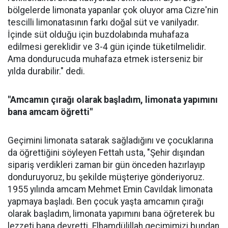
bölgelerde limonata yapanlar çok oluyor ama Cizre'nin
tescilli limonatasının farkı doğal süt ve vanilyadır.
İçinde süt olduğu için buzdolabında muhafaza
edilmesi gereklidir ve 3-4 gün içinde tüketilmelidir.
Ama dondurucuda muhafaza etmek isterseniz bir
yılda durabilir." dedi.
"Amcamın çırağı olarak başladım, limonata yapımını
bana amcam öğretti"
Geçimini limonata satarak sağladığını ve çocuklarına
da öğrettiğini söyleyen Fettah usta, "Şehir dışından
sipariş verdikleri zaman bir gün önceden hazırlayıp
donduruyoruz, bu şekilde müşteriye gönderiyoruz.
1955 yılında amcam Mehmet Emin Cavıldak limonata
yapmaya başladı. Ben çocuk yaşta amcamın çırağı
olarak başladım, limonata yapımını bana öğreterek bu
lezzeti bana devretti. Elhamdülillah geçimimizi bundan