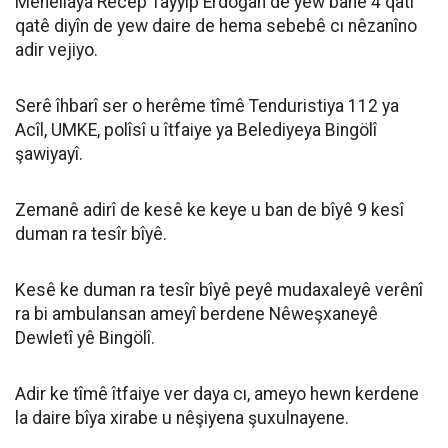
Mehellaya Recep Tayyip Erdoğan de yew banê 4 qatî
qatê diyîn de yew daire de hema sebebê cı nêzanîno
adir vejiyo.
Serê îhbarî ser o herême tîmê Tenduristiya 112 ya
Acîl, UMKE, polîsî u îtfaiye ya Belediyeya Bingölî
şawiyayî.
Zemanê adirî de kesê ke keye u ban de bîyê 9 kesî
duman ra tesîr bîyê.
Kesê ke duman ra tesîr bîyê peyê mudaxaleyê verênî
ra bi ambulansan ameyî berdene Nêweşxaneyê
Dewletî yê Bingölî.
Adir ke tîmê îtfaiye ver daya cı, ameyo hewn kerdene
la daire bîya xirabe u nêşiyena şuxulnayene.