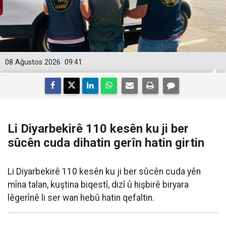
08 Ağustos 2026
09:41
Li Diyarbekirê 110 kesên ku ji ber
sûcên cuda dihatin gerîn hatin girtin
Li Diyarbekirê 110 kesên ku ji ber sûcên cuda yên
mîna talan, kuştina biqestî, dizî û hişbirê biryara
lêgerînê li ser wan hebû hatin qefaltin.