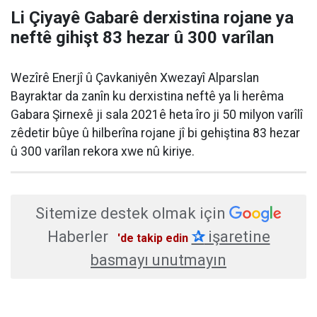
Li Çiyayê Gabarê derxistina rojane ya
neftê gihişt 83 hezar û 300 varîlan
Wezîrê Enerjî û Çavkaniyên Xwezayî Alparslan
Bayraktar da zanîn ku derxistina neftê ya li herêma
Gabara Şirnexê ji sala 2021ê heta îro ji 50 milyon varîlî
zêdetir bûye û hilberîna rojane jî bi gehiştina 83 hezar
û 300 varîlan rekora xwe nû kiriye.
Sitemize destek olmak için
Haberler
✰
işaretine
'de takip edin
basmayı unutmayın