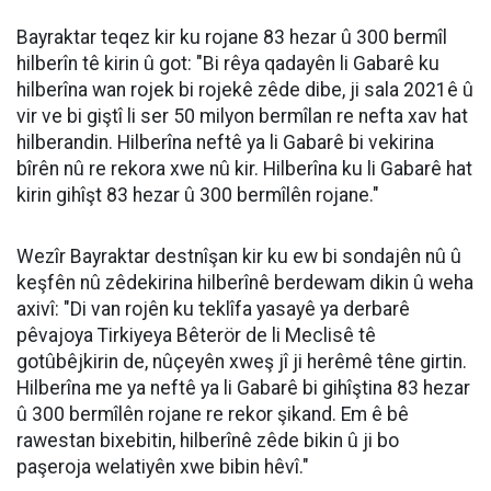
Bayraktar teqez kir ku rojane 83 hezar û 300 bermîl
hilberîn tê kirin û got: "Bi rêya qadayên li Gabarê ku
hilberîna wan rojek bi rojekê zêde dibe, ji sala 2021ê û
vir ve bi giştî li ser 50 milyon bermîlan re nefta xav hat
hilberandin. Hilberîna neftê ya li Gabarê bi vekirina
bîrên nû re rekora xwe nû kir. Hilberîna ku li Gabarê hat
kirin gihîşt 83 hezar û 300 bermîlên rojane."
Wezîr Bayraktar destnîşan kir ku ew bi sondajên nû û
keşfên nû zêdekirina hilberînê berdewam dikin û weha
axivî: "Di van rojên ku teklîfa yasayê ya derbarê
pêvajoya Tirkiyeya Bêterör de li Meclisê tê
gotûbêjkirin de, nûçeyên xweş jî ji herêmê têne girtin.
Hilberîna me ya neftê ya li Gabarê bi gihîştina 83 hezar
û 300 bermîlên rojane re rekor şikand. Em ê bê
rawestan bixebitin, hilberînê zêde bikin û ji bo
paşeroja welatiyên xwe bibin hêvî."