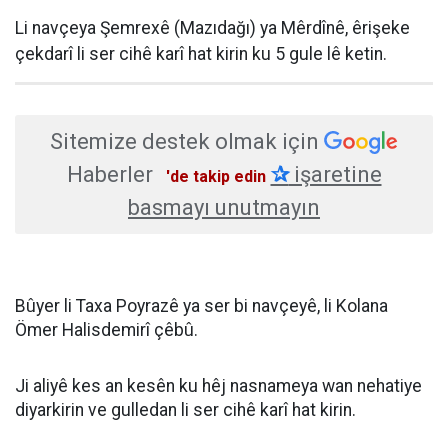
Li navçeya Şemrexê (Mazıdağı) ya Mêrdînê, êrişeke
çekdarî li ser cihê karî hat kirin ku 5 gule lê ketin.
Sitemize destek olmak için
Haberler
✰
işaretine
'de takip edin
basmayı unutmayın
Bûyer li Taxa Poyrazê ya ser bi navçeyê, li Kolana
Ömer Halisdemirî çêbû.
Ji aliyê kes an kesên ku hêj nasnameya wan nehatiye
diyarkirin ve gulledan li ser cihê karî hat kirin.