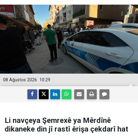
08 Ağustos 2026
10:29
Li navçeya Şemrexê ya Mêrdînê
dikaneke din jî rastî êrişa çekdarî hat