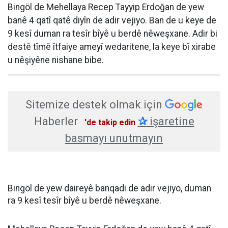
Bingöl de Mehellaya Recep Tayyip Erdoğan de yew
banê 4 qatî qatê diyîn de adir vejiyo. Ban de u keye de
9 kesî duman ra tesîr bîyê u berdê nêweşxane. Adir bi
destê tîmê îtfaiye ameyî wedaritene, la keye bî xirabe
u nêşiyêne nishane bibe.
Sitemize destek olmak için
Haberler
✰
işaretine
'de takip edin
basmayı unutmayın
Bingöl de yew daireyê banqadi de adir vejiyo, duman
ra 9 kesî tesîr bîyê u berdê nêweşxane.