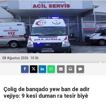
08 Ağustos 2026
10:36
Çolig de banqado yew ban de adir
vejiyo: 9 kesî duman ra tesîr bîyê