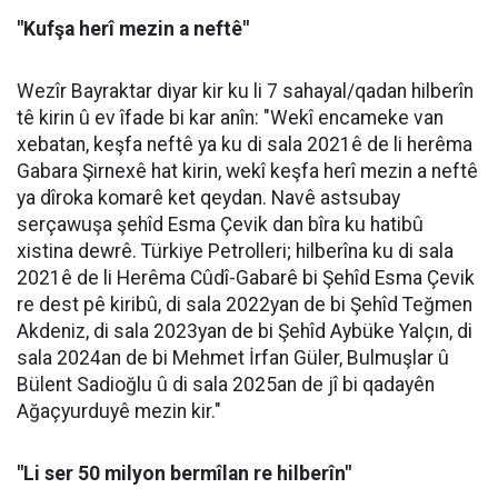
"Kufşa herî mezin a neftê"
Wezîr Bayraktar diyar kir ku li 7 sahayal/qadan hilberîn
tê kirin û ev îfade bi kar anîn: "Wekî encameke van
xebatan, keşfa neftê ya ku di sala 2021ê de li herêma
Gabara Şirnexê hat kirin, wekî keşfa herî mezin a neftê
ya dîroka komarê ket qeydan. Navê astsubay
serçawuşa şehîd Esma Çevik dan bîra ku hatibû
xistina dewrê. Türkiye Petrolleri; hilberîna ku di sala
2021ê de li Herêma Cûdî-Gabarê bi Şehîd Esma Çevik
re dest pê kiribû, di sala 2022yan de bi Şehîd Teğmen
Akdeniz, di sala 2023yan de bi Şehîd Aybüke Yalçın, di
sala 2024an de bi Mehmet İrfan Güler, Bulmuşlar û
Bülent Sadioğlu û di sala 2025an de jî bi qadayên
Ağaçyurduyê mezin kir."
"Li ser 50 milyon bermîlan re hilberîn"