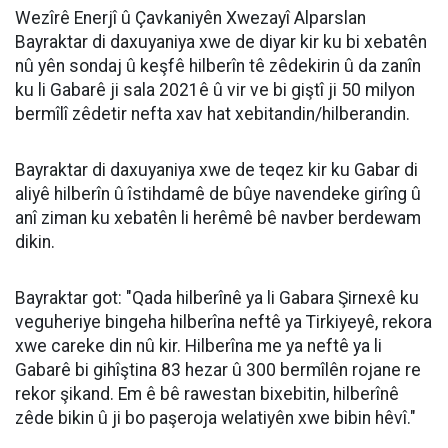
Wezîrê Enerjî û Çavkaniyên Xwezayî Alparslan
Bayraktar di daxuyaniya xwe de diyar kir ku bi xebatên
nû yên sondaj û keşfê hilberîn tê zêdekirin û da zanîn
ku li Gabarê ji sala 2021ê û vir ve bi giştî ji 50 milyon
bermîlî zêdetir nefta xav hat xebitandin/hilberandin.
Bayraktar di daxuyaniya xwe de teqez kir ku Gabar di
aliyê hilberîn û îstihdamê de bûye navendeke girîng û
anî ziman ku xebatên li herêmê bê navber berdewam
dikin.
Bayraktar got: "Qada hilberînê ya li Gabara Şirnexê ku
veguheriye bingeha hilberîna neftê ya Tirkiyeyê, rekora
xwe careke din nû kir. Hilberîna me ya neftê ya li
Gabarê bi gihîştina 83 hezar û 300 bermîlên rojane re
rekor şikand. Em ê bê rawestan bixebitin, hilberînê
zêde bikin û ji bo paşeroja welatiyên xwe bibin hêvî."