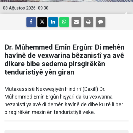
08 Ağustos 2026
09:30
Dr. Mûhemmed Emîn Ergûn: Di mehên
havînê de vexwarina bêzanistî ya avê
dikare bibe sedema pirsgirêkên
tenduristiyê yên giran
Mütaxassisê Nexweşiyên Hindirrî (Daxilî) Dr.
Mûhemmed Emîn Ergûn hişyarî da ku vexwarina
nezanistî ya avê di demên havînê de dibe ku rê li ber
pirsgirêkên mezin ên tenduristiyê veke.