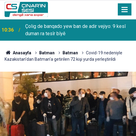
Çolig de banqado yew ban de adir vejiyo: 9 kesî
10:36
duman ra tesîr bîyê
Anasayfa
Batman
Batman
Covid-19 nedeniyle
Kazakistan'dan Batman'a getirilen 72 kişi yurda yerleştirildi