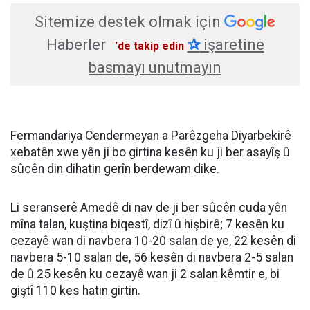
Sitemize destek olmak için
Haberler
✰
işaretine
'de takip edin
basmayı unutmayın
Fermandariya Cendermeyan a Parêzgeha Diyarbekirê
xebatên xwe yên ji bo girtina kesên ku ji ber asayîş û
sûcên din dihatin gerîn berdewam dike.
Li seranserê Amedê di nav de ji ber sûcên cuda yên
mîna talan, kuştina biqestî, dizî û hişbirê; 7 kesên ku
cezayê wan di navbera 10-20 salan de ye, 22 kesên di
navbera 5-10 salan de, 56 kesên di navbera 2-5 salan
de û 25 kesên ku cezayê wan ji 2 salan kêmtir e, bi
giştî 110 kes hatin girtin.