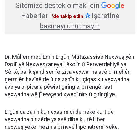
Sitemize destek olmak için
Haberler
✰
işaretine
'de takip edin
basmayı unutmayın
Dr. Mûhemmed Emîn Ergûn, Mütaxassisê Nexweşiyên
Daxilî yê Nexweşxaneya Lêkolîn û Perwerdehiyê ya
Sêrtê, bal kişand ser ferziya vexwarina avê di mehên
germ ên havînê de û da zanîn ku çiqas ku vexwarina
avê ya bi pîvana pêwîst girîng e, bi rengê rast
vexwarina wê jî ewçend xwedî nirx û girîngî ye.
Ergûn da zanîn ku nexasim di demeke kurt de
vexwarina pir zêde ya avê dibe ku rê li ber
nexweşiyeke mezin a bi navê hiponatremî veke.