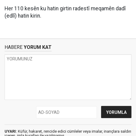
Her 110 kesên ku hatin girtin radestî meqamên dadî
(edlî) hatin kirin.
HABERE
YORUM KAT
UYARI:
Küfür, hakaret, rencide edici cümleler veya imalar, inançlara saldırı
içeren, imla kuralları ile yazılmamış,