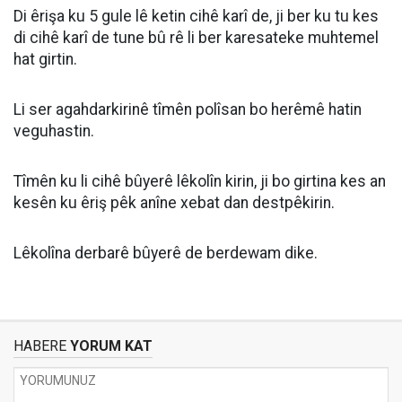
Di êrişa ku 5 gule lê ketin cihê karî de, ji ber ku tu kes
di cihê karî de tune bû rê li ber karesateke muhtemel
hat girtin.
Li ser agahdarkirinê tîmên polîsan bo herêmê hatin
veguhastin.
Tîmên ku li cihê bûyerê lêkolîn kirin, ji bo girtina kes an
kesên ku êriş pêk anîne xebat dan destpêkirin.
Lêkolîna derbarê bûyerê de berdewam dike.
HABERE
YORUM KAT