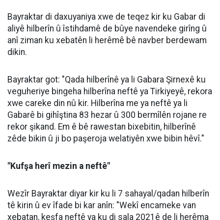
Bayraktar di daxuyaniya xwe de teqez kir ku Gabar di
aliyê hilberîn û îstihdamê de bûye navendeke girîng û
anî ziman ku xebatên li herêmê bê navber berdewam
dikin.
Bayraktar got: "Qada hilberînê ya li Gabara Şirnexê ku
veguheriye bingeha hilberîna neftê ya Tirkiyeyê, rekora
xwe careke din nû kir. Hilberîna me ya neftê ya li
Gabarê bi gihîştina 83 hezar û 300 bermîlên rojane re
rekor şikand. Em ê bê rawestan bixebitin, hilberînê
zêde bikin û ji bo paşeroja welatiyên xwe bibin hêvî."
"Kufşa herî mezin a neftê"
Wezîr Bayraktar diyar kir ku li 7 sahayal/qadan hilberîn
tê kirin û ev îfade bi kar anîn: "Wekî encameke van
xebatan, keşfa neftê ya ku di sala 2021ê de li herêma