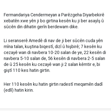
Fermandariya Cendermeyan a Parêzgeha Diyarbekirê
xebatên xwe yên ji bo girtina kesên ku ji ber asayîş û
sûcên din dihatin gerîn berdewam dike.
Li seranserê Amedê di nav de ji ber sûcên cuda yên
mîna talan, kuştina biqestî, dizî û hişbirê; 7 kesên ku
cezayê wan di navbera 10-20 salan de ye, 22 kesên di
navbera 5-10 salan de, 56 kesên di navbera 2-5 salan
de û 25 kesên ku cezayê wan ji 2 salan kêmtir e, bi
giştî 110 kes hatin girtin.
Her 110 kesên ku hatin girtin radestî meqamên dadî
(edlî) hatin kirin.