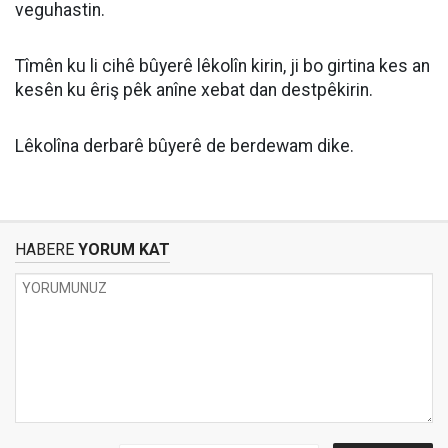
veguhastin.
Tîmên ku li cihê bûyerê lêkolîn kirin, ji bo girtina kes an
kesên ku êriş pêk anîne xebat dan destpêkirin.
Lêkolîna derbarê bûyerê de berdewam dike.
HABERE
YORUM KAT