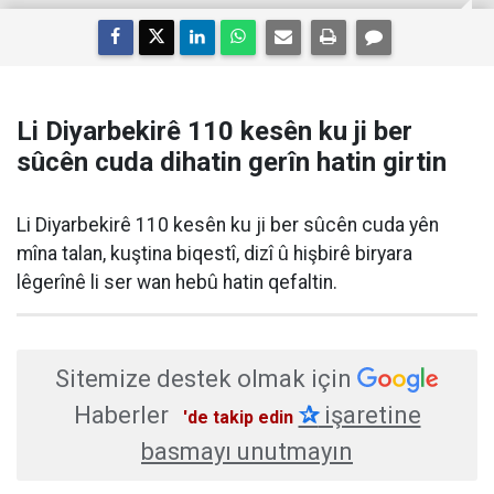
Li Diyarbekirê 110 kesên ku ji ber
sûcên cuda dihatin gerîn hatin girtin
Li Diyarbekirê 110 kesên ku ji ber sûcên cuda yên
mîna talan, kuştina biqestî, dizî û hişbirê biryara
lêgerînê li ser wan hebû hatin qefaltin.
Sitemize destek olmak için
Haberler
✰
işaretine
'de takip edin
basmayı unutmayın