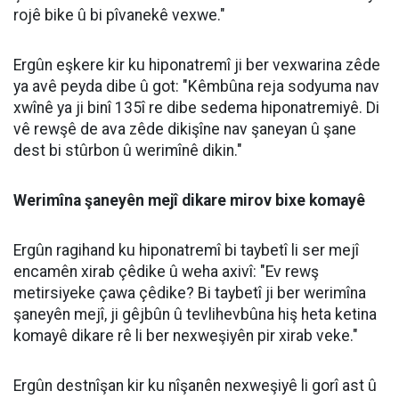
Dr. Mûhemmed Emîn Ergûn, Mütaxassisê Nexweşiyên
Daxilî yê Nexweşxaneya Lêkolîn û Perwerdehiyê ya
Sêrtê, bal kişand ser ferziya vexwarina avê di mehên
germ ên havînê de û da zanîn ku çiqas ku vexwarina
avê ya bi pîvana pêwîst girîng e, bi rengê rast
vexwarina wê jî ewçend xwedî nirx û girîngî ye.
Ergûn da zanîn ku nexasim di demeke kurt de
vexwarina pir zêde ya avê dibe ku rê li ber
nexweşiyeke mezin a bi navê hiponatremî veke.
Di carekê de vexwarina zêde ya avê dikare metirsiyê
bîne holê
Ergûn bal kişand ser wê yekê ku di carekê de
vexwarina rêjeyeke zêde ya avê ji bo tenduristiyê