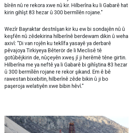
bîrên nû re rekora xwe nû kir. Hilberîna ku li Gabarê hat
kirin gihîşt 83 hezar û 300 bermîlên rojane."
Wezîr Bayraktar destnîşan kir ku ew bi sondajên nû û
keşfên nû zêdekirina hilberînê berdewam dikin û weha
axivî: "Di van rojên ku teklîfa yasayê ya derbarê
pêvajoya Tirkiyeya Bêterör de li Meclisê tê
gotûbêjkirin de, nûçeyên xweş jî ji herêmê têne girtin.
Hilberîna me ya neftê ya li Gabarê bi gihîştina 83 hezar
û 300 bermîlên rojane re rekor şikand. Em ê bê
rawestan bixebitin, hilberînê zêde bikin û ji bo
paşeroja welatiyên xwe bibin hêvî."