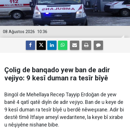
08 Ağustos 2026
10:36
Çolig de banqado yew ban de adir
vejiyo: 9 kesî duman ra tesîr bîyê
Bingöl de Mehellaya Recep Tayyip Erdoğan de yew
banê 4 qatî qatê diyîn de adir vejiyo. Ban de u keye de
9 kesî duman ra tesîr bîyê u berdê nêweşxane. Adir bi
destê tîmê îtfaiye ameyî wedaritene, la keye bî xirabe
u nêşiyêne nishane bibe.