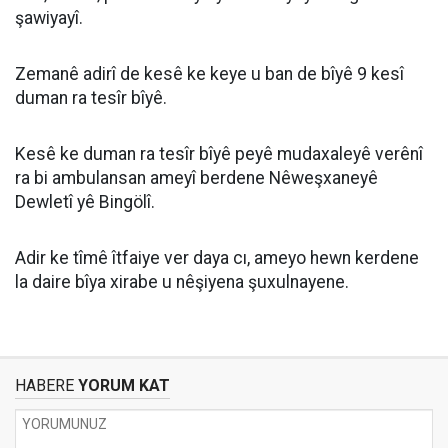
şawiyayî.
Zemanê adirî de kesê ke keye u ban de bîyê 9 kesî
duman ra tesîr bîyê.
Kesê ke duman ra tesîr bîyê peyê mudaxaleyê verênî
ra bi ambulansan ameyî berdene Nêweşxaneyê
Dewletî yê Bingölî.
Adir ke tîmê îtfaiye ver daya cı, ameyo hewn kerdene
la daire bîya xirabe u nêşiyena şuxulnayene.
HABERE
YORUM KAT