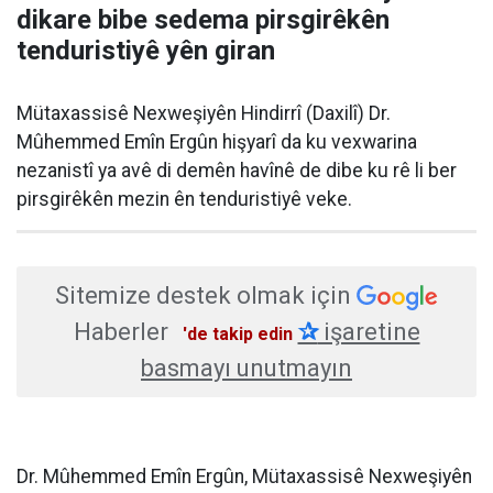
Türkçe karakter kullanılmayan ve büyük harflerle yazılmış yorumlar
onaylanmamaktadır.
08 Ağustos 2026
09:30