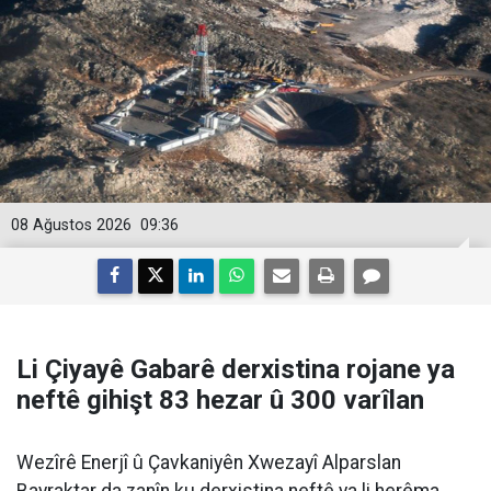
08 Ağustos 2026
09:36
Li Çiyayê Gabarê derxistina rojane ya
neftê gihişt 83 hezar û 300 varîlan
Wezîrê Enerjî û Çavkaniyên Xwezayî Alparslan