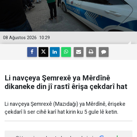
08 Ağustos 2026
10:29
Li navçeya Şemrexê ya Mêrdînê
dikaneke din jî rastî êrişa çekdarî hat
Li navçeya Şemrexê (Mazıdağı) ya Mêrdînê, êrişeke
çekdarî li ser cihê karî hat kirin ku 5 gule lê ketin.