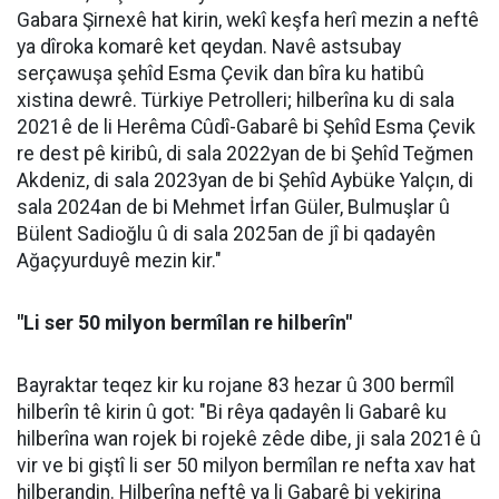
Gabara Şirnexê hat kirin, wekî keşfa herî mezin a neftê
ya dîroka komarê ket qeydan. Navê astsubay
serçawuşa şehîd Esma Çevik dan bîra ku hatibû
xistina dewrê. Türkiye Petrolleri; hilberîna ku di sala
2021ê de li Herêma Cûdî-Gabarê bi Şehîd Esma Çevik
re dest pê kiribû, di sala 2022yan de bi Şehîd Teğmen
Akdeniz, di sala 2023yan de bi Şehîd Aybüke Yalçın, di
sala 2024an de bi Mehmet İrfan Güler, Bulmuşlar û
Bülent Sadioğlu û di sala 2025an de jî bi qadayên
Ağaçyurduyê mezin kir."
"Li ser 50 milyon bermîlan re hilberîn"
Bayraktar teqez kir ku rojane 83 hezar û 300 bermîl
hilberîn tê kirin û got: "Bi rêya qadayên li Gabarê ku
hilberîna wan rojek bi rojekê zêde dibe, ji sala 2021ê û
vir ve bi giştî li ser 50 milyon bermîlan re nefta xav hat
hilberandin. Hilberîna neftê ya li Gabarê bi vekirina