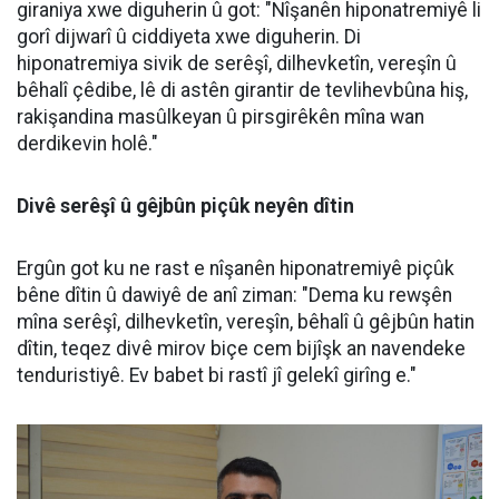
metirsiyên mezin çêdike û got: "Di carekê de
vexwarina 3 yan 4 lître ava peyvekî dikare metirsiyê
çêbike. Divê mirov vexwarina avê belavî nava tevahiya
rojê bike û bi pîvanekê vexwe."
Ergûn eşkere kir ku hiponatremî ji ber vexwarina zêde
ya avê peyda dibe û got: "Kêmbûna reja sodyuma nav
xwînê ya ji binî 135î re dibe sedema hiponatremiyê. Di
vê rewşê de ava zêde dikişîne nav şaneyan û şane
dest bi stûrbon û werimînê dikin."
Werimîna şaneyên mejî dikare mirov bixe komayê
Ergûn ragihand ku hiponatremî bi taybetî li ser mejî
encamên xirab çêdike û weha axivî: "Ev rewş
metirsiyeke çawa çêdike? Bi taybetî ji ber werimîna
şaneyên mejî, ji gêjbûn û tevlihevbûna hiş heta ketina
komayê dikare rê li ber nexweşiyên pir xirab veke."