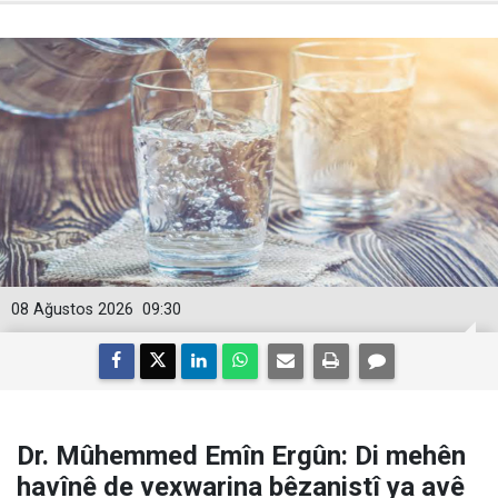
HABERE
YORUM KAT
UYARI:
Küfür, hakaret, rencide edici cümleler veya imalar, inançlara saldırı
içeren, imla kuralları ile yazılmamış,