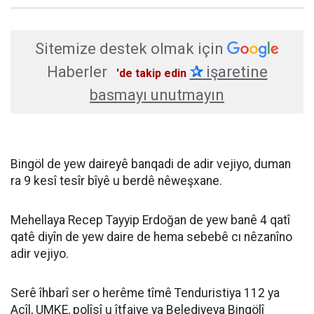
Sitemize destek olmak için
Haberler
✰
işaretine
'de takip edin
basmayı unutmayın
Bingöl de yew daireyê banqadi de adir vejiyo, duman
ra 9 kesî tesîr bîyê u berdê nêweşxane.
Mehellaya Recep Tayyip Erdoğan de yew banê 4 qatî
qatê diyîn de yew daire de hema sebebê cı nêzanîno
adir vejiyo.
Serê îhbarî ser o herême tîmê Tenduristiya 112 ya
Acîl, UMKE, polîsî u îtfaiye ya Belediyeya Bingölî