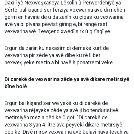
Dr. Mûhemmed Emîn Ergûn: Di mehên
havînê de vexwarina bêzanistî ya avê
dikare bibe sedema pirsgirêkên
tenduristiyê yên giran
Mütaxassisê Nexweşiyên Hindirrî (Daxilî) Dr.
Mûhemmed Emîn Ergûn hişyarî da ku vexwarina
nezanistî ya avê di demên havînê de dibe ku rê li ber
pirsgirêkên mezin ên tenduristiyê veke.
Sitemize destek olmak için
Haberler
✰
işaretine
'de takip edin
basmayı unutmayın