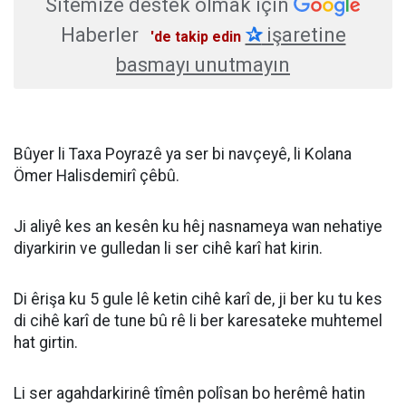
Sitemize destek olmak için
Haberler
✰
işaretine
'de takip edin
basmayı unutmayın
Bûyer li Taxa Poyrazê ya ser bi navçeyê, li Kolana
Ömer Halisdemirî çêbû.
Ji aliyê kes an kesên ku hêj nasnameya wan nehatiye
diyarkirin ve gulledan li ser cihê karî hat kirin.
Di êrişa ku 5 gule lê ketin cihê karî de, ji ber ku tu kes
di cihê karî de tune bû rê li ber karesateke muhtemel
hat girtin.
Li ser agahdarkirinê tîmên polîsan bo herêmê hatin