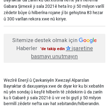
Bayraktar da zanîn ku derxistina neftê ya li herêma
Gabara Şirnexê ji sala 2021ê heta îro ji 50 milyon varîlî
zêdetir bûye û hilberîna rojane jî bi gehiştina 83 hezar
û 300 varîlan rekora xwe nû kiriye.
Sitemize destek olmak için
Haberler
✰
işaretine
'de takip edin
basmayı unutmayın
Wezîrê Enerjî û Çavkaniyên Xwezayî Alparslan
Bayraktar di daxuyaniya xwe de diyar kir ku bi xebatên
nû yên sondaj û keşfê hilberîn tê zêdekirin û da zanîn
ku li Gabarê ji sala 2021ê û vir ve bi giştî ji 50 milyon
bermîlî zêdetir nefta xav hat xebitandin/hilberandin.