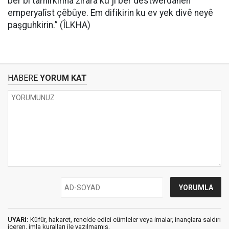
ber bi tamîrkirina zirara ku ji ber destwerdanên
emperyalîst çêbûye. Em difikirin ku ev yek divê neyê
paşguhkirin.” (ÎLKHA)
HABERE
YORUM KAT
UYARI:
Küfür, hakaret, rencide edici cümleler veya imalar, inançlara saldırı
içeren, imla kuralları ile yazılmamış,