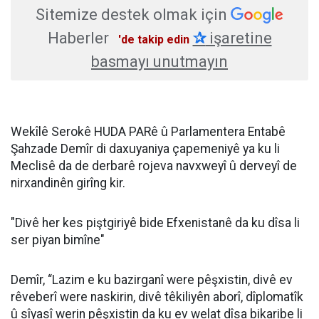
Sitemize destek olmak için
Haberler
✰
işaretine
'de takip edin
basmayı unutmayın
Wekîlê Serokê HUDA PARê û Parlamentera Entabê
Şahzade Demîr di daxuyaniya çapemeniyê ya ku li
Meclisê da de derbarê rojeva navxweyî û derveyî de
nirxandinên girîng kir.
"Divê her kes piştgiriyê bide Efxenistanê da ku dîsa li
ser piyan bimîne"
Demîr, “Lazim e ku bazirganî were pêşxistin, divê ev
rêveberî were naskirin, divê têkiliyên aborî, dîplomatîk
û sîyasî werin pêşxistin da ku ev welat dîsa bikaribe li