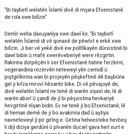
"Bi taybetî welatên Îslamî divê di mijara Efxenistanê
de rola xwe bilîzin"
Demîr weha daxuyanîya xwe dawî kir, “Bi taybetî
welatên Îslamê di vê qonaxê de pêwîst e erkê xwe
bilîzin. Ji ber vê yekê divê ew polîtîkayên dûrxistinê bi
dawî bibin û mafê xwerêveberiyê were rêzgirtin.
Rakirina dorpêçên li ser Efxenistanê hatine ferzkirin,
vegerandina rezervên neteweyî yên cemidî û
piştgirîkirina wan bi projeyên pêşkeftinê dê başbûna
gel ji krîza mirovî hêsantir bike. Di vê pêvajoyê de,
divê welatên Îslamî ne tenê di warên siyasî de, lê di
warên aborî û çandî de jî bi pêşxistina hevkariyê
hevgirtinê nîşan bidin. Ev ne tenê ji bo Efxenistanê, lê
di heman demê de ji bo avakirina dad û aştiya
navneteweyî jî pir girîng e. Girtina helwesteke hevbeş
li dijî diziya gerdûnî û pîvanên ducarî gava herî xurt e