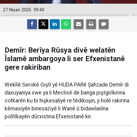
27 Nisan 2025
09:40
Demîr: Berîya Rûsya divê welatên
Îslamê ambargoya li ser Efxenistanê
gere rakiriban
Wekîlê Serokê Giştî yê HUDA PARê Şahzade Demîr di
daxuyaniya xwe ya li Meclisê de banga piştgirîkirina
cotkarên ku bi hişkesaliyê re têdikoşin, ji holê rakirina
kêmasiyên binesaziyê li Wanê û bidawîanîna
polîtîkayên dûrxistina Efxenistanê kir.