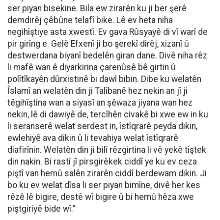
ser piyan bisekine. Bila ew zirarên ku ji ber şerê
demdirêj çêbûne telafî bike. Lê ev heta niha
negihîştiye asta xwestî. Ev gava Rûsyayê di vî warî de
pir girîng e. Gelê Efxenî ji bo şerekî dirêj, xizanî û
destwerdana biyanî bedelên giran dane. Divê niha rêz
li mafê wan ê diyarkirina çarenûsê bê girtin û
polîtîkayên dûrxistinê bi dawî bibin. Dibe ku welatên
Îslamî an welatên din ji Talîbanê hez nekin an jî ji
têgihîştina wan a siyasî an şêwaza jiyana wan hez
nekin, lê di dawiyê de, tercîhên civakê bi xwe ew in ku
li seranserê welat serdest in, îstîqrarê peyda dikin,
ewlehiyê ava dikin û li tevahiya welat îstîqrarê
diafirînin. Welatên din ji bilî rêzgirtina li vê yekê tiştek
din nakin. Bi rastî jî pirsgirêkek ciddî ye ku ev ceza
piştî van hemû salên zirarên ciddî berdewam dikin. Ji
bo ku ev welat dîsa li ser piyan bimîne, divê her kes
rêzê lê bigire, destê wî bigire û bi hemû hêza xwe
piştgiriyê bide wî.”