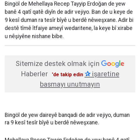
Bingöl de Mehellaya Recep Tayyip Erdoğan de yew
banê 4 qatî qatê diyîn de adir vejiyo. Ban de u keye de
9 kesî duman ra tesîr bîyê u berdê nêweşxane. Adir bi
destê tîmê îtfaiye ameyî wedaritene, la keye bî xirabe
u nêşiyêne nishane bibe.
Sitemize destek olmak için
Haberler
✰
işaretine
'de takip edin
basmayı unutmayın
Bingöl de yew daireyê banqadi de adir vejiyo, duman
ra 9 kesî tesîr bîyê u berdê nêweşxane.