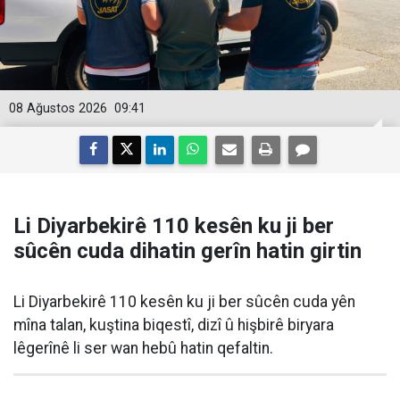
08 Ağustos 2026
09:41
Li Diyarbekirê 110 kesên ku ji ber
sûcên cuda dihatin gerîn hatin girtin
Li Diyarbekirê 110 kesên ku ji ber sûcên cuda yên
mîna talan, kuştina biqestî, dizî û hişbirê biryara
lêgerînê li ser wan hebû hatin qefaltin.