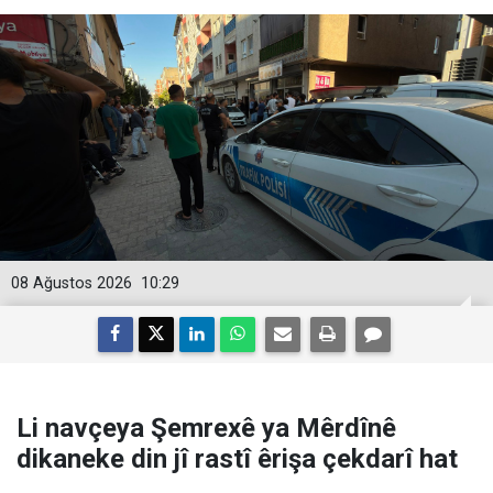
08 Ağustos 2026
10:29
Li navçeya Şemrexê ya Mêrdînê
dikaneke din jî rastî êrişa çekdarî hat