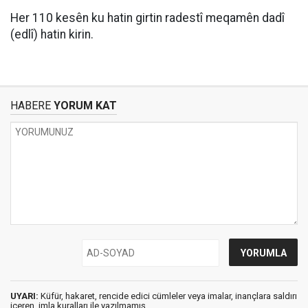
Her 110 kesên ku hatin girtin radestî meqamên dadî
(edlî) hatin kirin.
HABERE
YORUM KAT
UYARI:
Küfür, hakaret, rencide edici cümleler veya imalar, inançlara saldırı
içeren, imla kuralları ile yazılmamış,