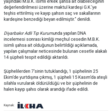
yaşındaki M.B.K. isimli erkek şahsa ait olabileceğinin
değerlendirilmesi üzerine maktul kardeşi G.K.'ye
teşhis ettirilmiş ve kayıp şahsın saç ve sakallarının
kardeşine benzediği beyan edilmiştir." denildi.
Diyarbakır Adli Tıp Kurumu
nda yapılan DNA
incelemesi sonrası kimliği meçhul cesedin M.B.K.
isimli şahsa ait olduğunun belirtildiği açıklamada,
yapılan çalışmalar neticesinde bulunan cesetle alakalı
14 şüpheli tespit edildiği aktarıldı.
Şüphelilerden 7'sinin tutuklandığı, 1 şüphelinin 25
Ekim'de yurtdışına çıkmış, 1 şüpheli 15 Kasım'da ateşli
silahla vurularak öldürüldüğü ve bir şüphelinin de
halen kayıp şahıs olarak arandığı ifade edildi.
Kaynak: