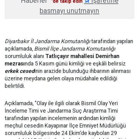
Haberler
✰
işaretine
'de takip edin
basmayı unutmayın
Diyarbakır İl Jandarma Komutanlığı
tarafından yapılan
açıklamada,
Bismil İlçe Jandarma Komutanlığı
sorumluluk alanı
Tatlıçayır mahallesi
Demirhan
mezrası
nda 5 Kasım günü kimliği ve eşkâli belirsiz
erkek cesed
inin arazide bulunduğu ihbarının alınması
üzerine meydana gelen olaya müdahale edildiği
belirtildi.
Açıklamada, "Olay ile ilgili olarak Bismil Olay Yeri
İnceleme Timi ve Jandarma Suç Araştırma Timi
tarafından yapılan incelemenin ardından kimliği
meçhul cesedin Kayapınar İlçe Emniyet Müdürlüğü
sorumluluk bölgesinde 24 Ekim'de kaybolan 29