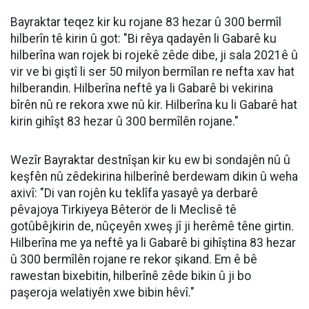
Bayraktar teqez kir ku rojane 83 hezar û 300 bermîl
hilberîn tê kirin û got: "Bi rêya qadayên li Gabarê ku
hilberîna wan rojek bi rojekê zêde dibe, ji sala 2021ê û
vir ve bi giştî li ser 50 milyon bermîlan re nefta xav hat
hilberandin. Hilberîna neftê ya li Gabarê bi vekirina
bîrên nû re rekora xwe nû kir. Hilberîna ku li Gabarê hat
kirin gihîşt 83 hezar û 300 bermîlên rojane."
Wezîr Bayraktar destnîşan kir ku ew bi sondajên nû û
keşfên nû zêdekirina hilberînê berdewam dikin û weha
axivî: "Di van rojên ku teklîfa yasayê ya derbarê
pêvajoya Tirkiyeya Bêterör de li Meclisê tê
gotûbêjkirin de, nûçeyên xweş jî ji herêmê têne girtin.
Hilberîna me ya neftê ya li Gabarê bi gihîştina 83 hezar
û 300 bermîlên rojane re rekor şikand. Em ê bê
rawestan bixebitin, hilberînê zêde bikin û ji bo
paşeroja welatiyên xwe bibin hêvî."