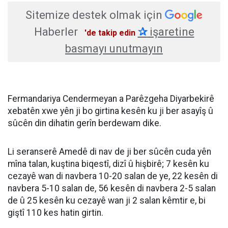
Sitemize destek olmak için
Haberler
✰
işaretine
'de takip edin
basmayı unutmayın
Fermandariya Cendermeyan a Parêzgeha Diyarbekirê
xebatên xwe yên ji bo girtina kesên ku ji ber asayîş û
sûcên din dihatin gerîn berdewam dike.
Li seranserê Amedê di nav de ji ber sûcên cuda yên
mîna talan, kuştina biqestî, dizî û hişbirê; 7 kesên ku
cezayê wan di navbera 10-20 salan de ye, 22 kesên di
navbera 5-10 salan de, 56 kesên di navbera 2-5 salan
de û 25 kesên ku cezayê wan ji 2 salan kêmtir e, bi
giştî 110 kes hatin girtin.