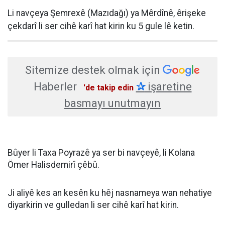
Li navçeya Şemrexê (Mazıdağı) ya Mêrdînê, êrişeke
çekdarî li ser cihê karî hat kirin ku 5 gule lê ketin.
Sitemize destek olmak için
Haberler
✰
işaretine
'de takip edin
basmayı unutmayın
Bûyer li Taxa Poyrazê ya ser bi navçeyê, li Kolana
Ömer Halisdemirî çêbû.
Ji aliyê kes an kesên ku hêj nasnameya wan nehatiye
diyarkirin ve gulledan li ser cihê karî hat kirin.