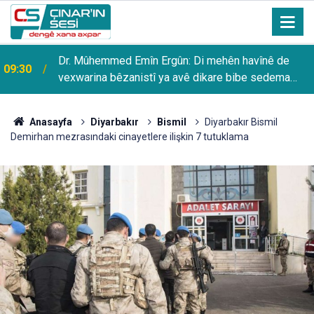
Dr. Mûhemmed Emîn Ergûn: Di mehên havînê de
09:30
vexwarina bêzanistî ya avê dikare bibe sedema
pirsgirêkên tenduristiyê yên giran
Anasayfa
Diyarbakır
Bismil
Diyarbakır Bismil
Demirhan mezrasındaki cinayetlere ilişkin 7 tutuklama