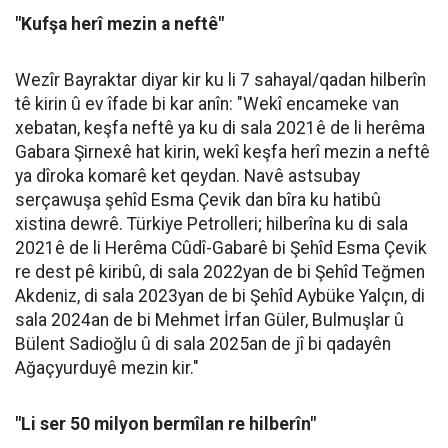
"Kufşa herî mezin a neftê"
Wezîr Bayraktar diyar kir ku li 7 sahayal/qadan hilberîn
tê kirin û ev îfade bi kar anîn: "Wekî encameke van
xebatan, keşfa neftê ya ku di sala 2021ê de li herêma
Gabara Şirnexê hat kirin, wekî keşfa herî mezin a neftê
ya dîroka komarê ket qeydan. Navê astsubay
serçawuşa şehîd Esma Çevik dan bîra ku hatibû
xistina dewrê. Türkiye Petrolleri; hilberîna ku di sala
2021ê de li Herêma Cûdî-Gabarê bi Şehîd Esma Çevik
re dest pê kiribû, di sala 2022yan de bi Şehîd Teğmen
Akdeniz, di sala 2023yan de bi Şehîd Aybüke Yalçın, di
sala 2024an de bi Mehmet İrfan Güler, Bulmuşlar û
Bülent Sadioğlu û di sala 2025an de jî bi qadayên
Ağaçyurduyê mezin kir."
"Li ser 50 milyon bermîlan re hilberîn"