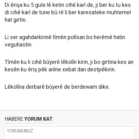
Di êrişa ku 5 gule lê ketin cihê karî de, ji ber ku tu kes
di cihê karî de tune bû rê li ber karesateke muhtemel
hat girtin.
Li ser agahdarkirinê tîmên polîsan bo herêmê hatin
veguhastin.
Tîmên ku li cihê bûyerê lêkolîn kirin, ji bo girtina kes an
kesên ku êriş pêk anîne xebat dan destpêkirin.
Lêkolîna derbarê bûyerê de berdewam dike.
HABERE
YORUM KAT