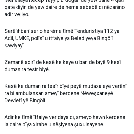
Mehellaya Recep Tayyip Erdoğan de yew banê 4 qatî
qatê diyîn de yew daire de hema sebebê cı nêzanîno
adir vejiyo.
Serê îhbarî ser o herême tîmê Tenduristiya 112 ya
Acîl, UMKE, polîsî u îtfaiye ya Belediyeya Bingölî
şawiyayî.
Zemanê adirî de kesê ke keye u ban de bîyê 9 kesî
duman ra tesîr bîyê.
Kesê ke duman ra tesîr bîyê peyê mudaxaleyê verênî
ra bi ambulansan ameyî berdene Nêweşxaneyê
Dewletî yê Bingölî.
Adir ke tîmê îtfaiye ver daya cı, ameyo hewn kerdene
la daire bîya xirabe u nêşiyena şuxulnayene.