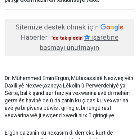
HABERE
YORUM KAT
UYARI:
Küfür, hakaret, rencide edici cümleler veya imalar, inançlara saldırı
içeren, imla kuralları ile yazılmamış,
Türkçe karakter kullanılmayan ve büyük harflerle yazılmış yorumlar
onaylanmamaktadır.