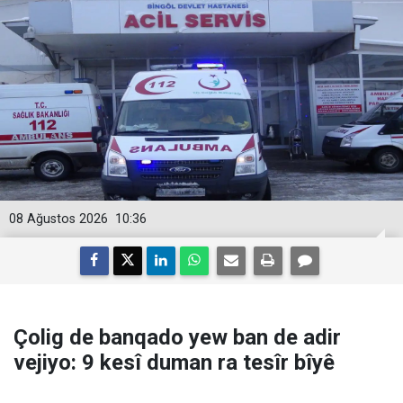
08 Ağustos 2026
10:36
Çolig de banqado yew ban de adir
vejiyo: 9 kesî duman ra tesîr bîyê