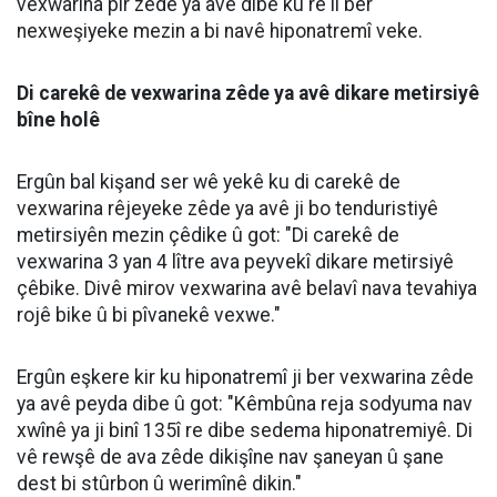
08 Ağustos 2026
09:30
Dr. Mûhemmed Emîn Ergûn: Di mehên
havînê de vexwarina bêzanistî ya avê
dikare bibe sedema pirsgirêkên
tenduristiyê yên giran