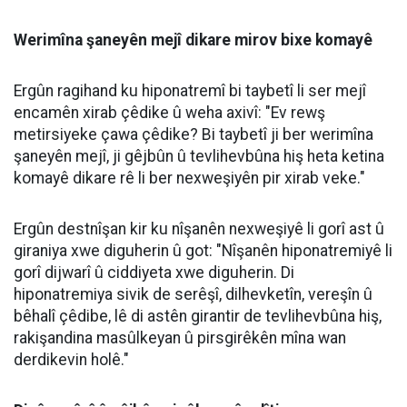
Mütaxassisê Nexweşiyên Hindirrî (Daxilî) Dr.
Mûhemmed Emîn Ergûn hişyarî da ku vexwarina
nezanistî ya avê di demên havînê de dibe ku rê li ber
pirsgirêkên mezin ên tenduristiyê veke.
Sitemize destek olmak için
Haberler
✰
işaretine
'de takip edin
basmayı unutmayın
Dr. Mûhemmed Emîn Ergûn, Mütaxassisê Nexweşiyên
Daxilî yê Nexweşxaneya Lêkolîn û Perwerdehiyê ya
Sêrtê, bal kişand ser ferziya vexwarina avê di mehên
germ ên havînê de û da zanîn ku çiqas ku vexwarina