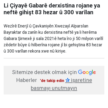
Li Çiyayê Gabarê derxistina rojane ya
neftê gihişt 83 hezar û 300 varîlan
Wezîrê Enerjî û Çavkaniyên Xwezayî Alparslan
Bayraktar da zanîn ku derxistina neftê ya li herêma
Gabara Şirnexê ji sala 2021ê heta îro ji 50 milyon varîlî
zêdetir bûye û hilberîna rojane jî bi gehiştina 83 hezar
û 300 varîlan rekora xwe nû kiriye.
Sitemize destek olmak için
Haberler
✰
işaretine
'de takip edin
basmayı unutmayın