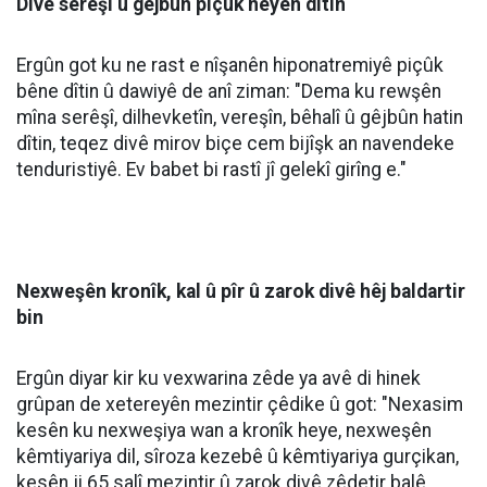
avê ya bi pîvana pêwîst girîng e, bi rengê rast
vexwarina wê jî ewçend xwedî nirx û girîngî ye.
Ergûn da zanîn ku nexasim di demeke kurt de
vexwarina pir zêde ya avê dibe ku rê li ber
nexweşiyeke mezin a bi navê hiponatremî veke.
Di carekê de vexwarina zêde ya avê dikare metirsiyê
bîne holê
Ergûn bal kişand ser wê yekê ku di carekê de
vexwarina rêjeyeke zêde ya avê ji bo tenduristiyê
metirsiyên mezin çêdike û got: "Di carekê de
vexwarina 3 yan 4 lître ava peyvekî dikare metirsiyê
çêbike. Divê mirov vexwarina avê belavî nava tevahiya
rojê bike û bi pîvanekê vexwe."