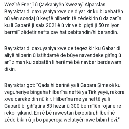
Wezîrê Enerjî û Çavkaniyên Xwezayî Alparslan
Bayraktar di daxuyaniya xwe de diyar kir ku bi xebatên
nû yên sondaj û keşfê hilberîn tê zêdekirin û da zanîn
ku li Gabarê ji sala 2021ê û vir ve bi giştî ji 50 milyon
bermîlî zêdetir nefta xav hat xebitandin/hilberandin.
Bayraktar di daxuyaniya xwe de teqez kir ku Gabar di
aliyê hilberîn û îstihdamê de bûye navendeke girîng û
anî ziman ku xebatên li herêmê bê navber berdewam
dikin.
Bayraktar got: "Qada hilberînê ya li Gabara Şirnexê ku
veguheriye bingeha hilberîna neftê ya Tirkiyeyê, rekora
xwe careke din nû kir. Hilberîna me ya neftê ya li
Gabarê bi gihîştina 83 hezar û 300 bermîlên rojane re
rekor şikand. Em ê bê rawestan bixebitin, hilberînê
zêde bikin û ji bo paşeroja welatiyên xwe bibin hêvî."