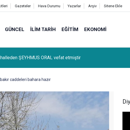
tleri
Gazeteler
Hava Durumu
Yazarlar
Arşiv
Sitene Ekle
GÜNCEL
İLIM TARIH
EĞITIM
EKONOMI
lçemize bağlı Kûrik Köyünden MEYRİ GÜL vefat etmiştir
bakır caddeleri bahara hazır
Di