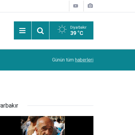
Diyarbakır
39 °C
Uzmanından güneşten korunma uyarısı: Güneş leke
14:44
Günün tüm
haberleri
kanserlerine de yol açabilir
yarbakır