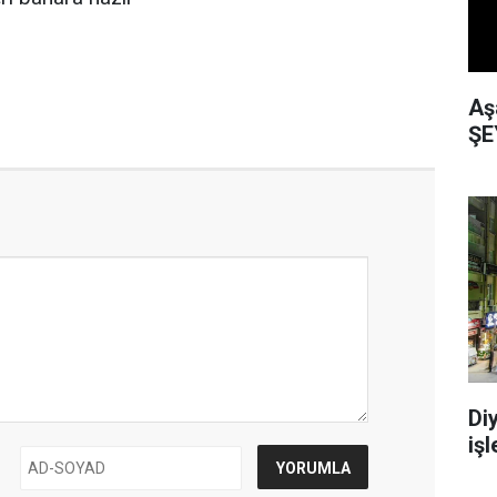
Aş
ŞE
Di
işl