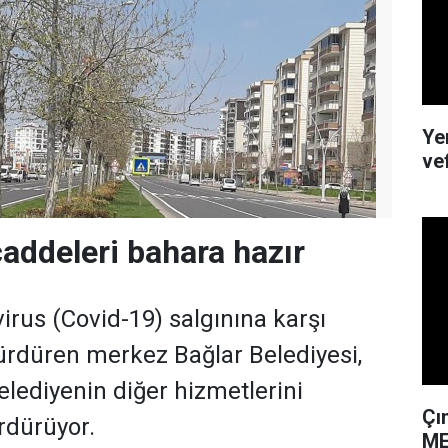
Ye
ve
caddeleri bahara hazır
irus (Covid-19) salgınına karşı
rdüren merkez Bağlar Belediyesi,
elediyenin diğer hizmetlerini
Çı
dürüyor.
ME