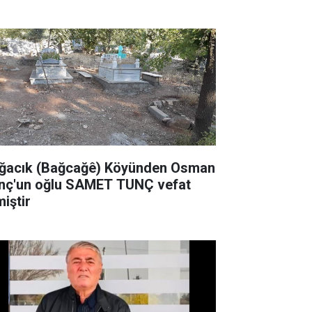
zenleyecek
ğacık (Bağcağê) Köyünden Osman
nç'un oğlu SAMET TUNÇ vefat
miştir