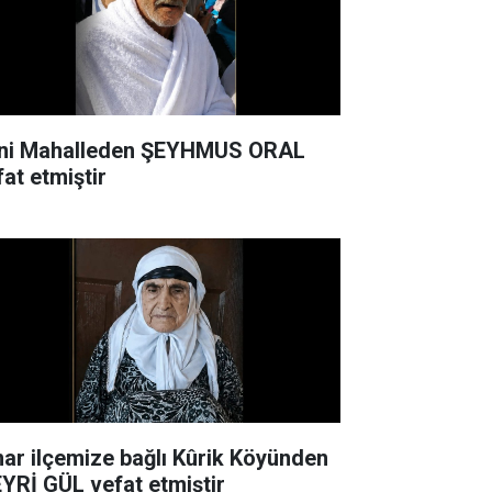
ni Mahalleden ŞEYHMUS ORAL
fat etmiştir
nar ilçemize bağlı Kûrik Köyünden
YRİ GÜL vefat etmiştir