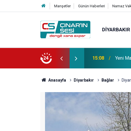
Manşetler
Günün Haberleri
Namaz Vaki
DIYARBAKIR
 vefat etmiştir
24
14:51
Çınar i
Anasayfa
Diyarbakır
Bağlar
Diyar