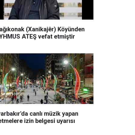
ağıkonak (Xanikajêr) Köyünden
YHMUS ATEŞ vefat etmiştir
yarbakır'da canlı müzik yapan
etmelere izin belgesi uyarısı