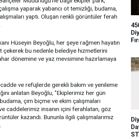
Bahçeler Müdürlüğü’ne bağlı ekipler park,
çalışma yaparak yabancı ot temizliği, budama,
lışmaları yaptı. Oluşan renkli görüntüler ferah
.
45
Di
Fır
kanı Hüseyin Beyoğlu, her şeye rağmen hayatın
t çekerek bu nedenle belediye hizmetlerini
ahar dönemine ve yaz mevsimine hazırlamaya
 cadde ve refüjlerde gerekli bakım ve yenileme
ığını anlatan Beyoğlu, "Ekiplerimiz her gün
, budama, çim biçme ve ekim çalışmaları
ve caddelerimiz insanın içini ferahlatan, göz
üntüler kazandı. Bununla ilgili çalışmalarımız
Diy
.
Da
ST