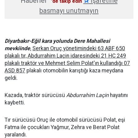
Haberler
✰
işaretine
'de takip edin
basmayı unutmayın
Diyarbakır-Eğil kara yolunda Dere Mahallesi
mevkiinde
,
Serkan Oruç yönetimindeki 63 ABF 650
plakalı tır, Abdurrahim Laçin idaresindeki 21 HC 249
plakalı traktör ve Mehmet Selim Polat'ın kullandığı 07
ASD 857
plakalı otomobilin karıştığı kaza meydana
geldi.
Kazada, traktör sürücüsü
Abdurrahim Laçin
hayatını
kaybetti.
Tır sürücüsü Oruç ile otomobil sürücüsü Polat, eşi
Fatma ile çocukları Yağmur, Zehra ve Berat Polat
yaralandı.