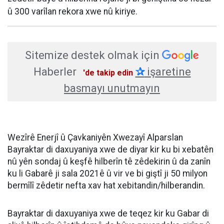
û 300 varîlan rekora xwe nû kiriye.
Sitemize destek olmak için
Haberler
✰
işaretine
'de takip edin
basmayı unutmayın
Wezîrê Enerjî û Çavkaniyên Xwezayî Alparslan
Bayraktar di daxuyaniya xwe de diyar kir ku bi xebatên
nû yên sondaj û keşfê hilberîn tê zêdekirin û da zanîn
ku li Gabarê ji sala 2021ê û vir ve bi giştî ji 50 milyon
bermîlî zêdetir nefta xav hat xebitandin/hilberandin.
Bayraktar di daxuyaniya xwe de teqez kir ku Gabar di