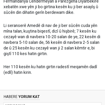
Fermandariya Cendermeyan a Parêzgeha Diyarbekirê
xebatên xwe yên ji bo girtina kesên ku ji ber asayîş û
sûcên din dihatin gerîn berdewam dike.
Li seranserê Amedê di nav de ji ber sûcên cuda yên
mîna talan, kuştina biqestî, dizî û hişbirê; 7 kesên ku
cezayê wan di navbera 10-20 salan de ye, 22 kesên di
navbera 5-10 salan de, 56 kesên di navbera 2-5 salan
de û 25 kesên ku cezayê wan ji 2 salan kêmtir e, bi
giştî 110 kes hatin girtin.
Her 110 kesên ku hatin girtin radestî meqamên dadî
(edlî) hatin kirin.
HABERE
YORUM KAT