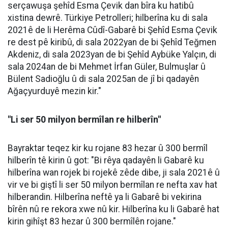
serçawuşa şehîd Esma Çevik dan bîra ku hatibû
xistina dewrê. Türkiye Petrolleri; hilberîna ku di sala
2021ê de li Herêma Cûdî-Gabarê bi Şehîd Esma Çevik
re dest pê kiribû, di sala 2022yan de bi Şehîd Teğmen
Akdeniz, di sala 2023yan de bi Şehîd Aybüke Yalçın, di
sala 2024an de bi Mehmet İrfan Güler, Bulmuşlar û
Bülent Sadioğlu û di sala 2025an de jî bi qadayên
Ağaçyurduyê mezin kir."
"Li ser 50 milyon bermîlan re hilberîn"
Bayraktar teqez kir ku rojane 83 hezar û 300 bermîl
hilberîn tê kirin û got: "Bi rêya qadayên li Gabarê ku
hilberîna wan rojek bi rojekê zêde dibe, ji sala 2021ê û
vir ve bi giştî li ser 50 milyon bermîlan re nefta xav hat
hilberandin. Hilberîna neftê ya li Gabarê bi vekirina
bîrên nû re rekora xwe nû kir. Hilberîna ku li Gabarê hat
kirin gihîşt 83 hezar û 300 bermîlên rojane."