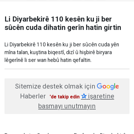
Li Diyarbekirê 110 kesên ku ji ber
sûcên cuda dihatin gerîn hatin girtin
Li Diyarbekirê 110 kesên ku ji ber sûcên cuda yên
mîna talan, kuştina biqestî, dizî û hişbirê biryara
lêgerînê li ser wan hebû hatin qefaltin.
Sitemize destek olmak için
Haberler
✰
işaretine
'de takip edin
basmayı unutmayın