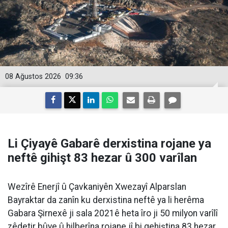
08 Ağustos 2026
09:36
Li Çiyayê Gabarê derxistina rojane ya
neftê gihişt 83 hezar û 300 varîlan
Wezîrê Enerjî û Çavkaniyên Xwezayî Alparslan
Bayraktar da zanîn ku derxistina neftê ya li herêma
Gabara Şirnexê ji sala 2021ê heta îro ji 50 milyon varîlî
zêdetir bûye û hilberîna rojane jî bi gehiştina 83 hezar