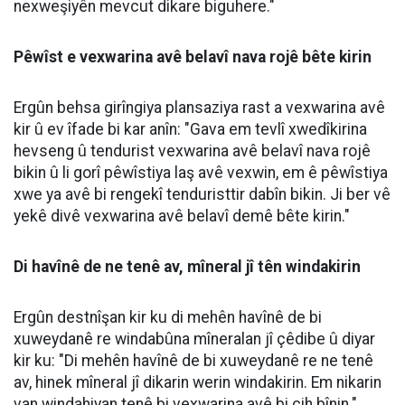
rojê bike û bi pîvanekê vexwe."
Ergûn eşkere kir ku hiponatremî ji ber vexwarina zêde
ya avê peyda dibe û got: "Kêmbûna reja sodyuma nav
xwînê ya ji binî 135î re dibe sedema hiponatremiyê. Di
vê rewşê de ava zêde dikişîne nav şaneyan û şane
dest bi stûrbon û werimînê dikin."
Werimîna şaneyên mejî dikare mirov bixe komayê
Ergûn ragihand ku hiponatremî bi taybetî li ser mejî
encamên xirab çêdike û weha axivî: "Ev rewş
metirsiyeke çawa çêdike? Bi taybetî ji ber werimîna
şaneyên mejî, ji gêjbûn û tevlihevbûna hiş heta ketina
komayê dikare rê li ber nexweşiyên pir xirab veke."
Ergûn destnîşan kir ku nîşanên nexweşiyê li gorî ast û