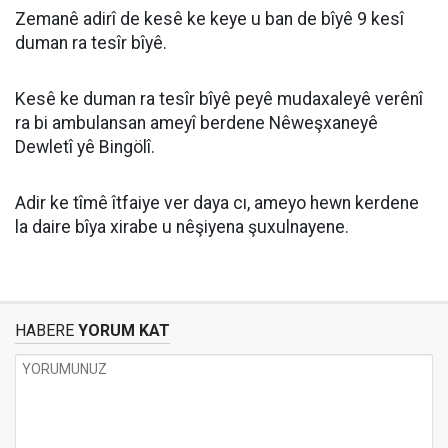
Zemanê adirî de kesê ke keye u ban de bîyê 9 kesî
duman ra tesîr bîyê.
Kesê ke duman ra tesîr bîyê peyê mudaxaleyê verênî
ra bi ambulansan ameyî berdene Nêweşxaneyê
Dewletî yê Bingölî.
Adir ke tîmê îtfaiye ver daya cı, ameyo hewn kerdene
la daire bîya xirabe u nêşiyena şuxulnayene.
HABERE
YORUM KAT