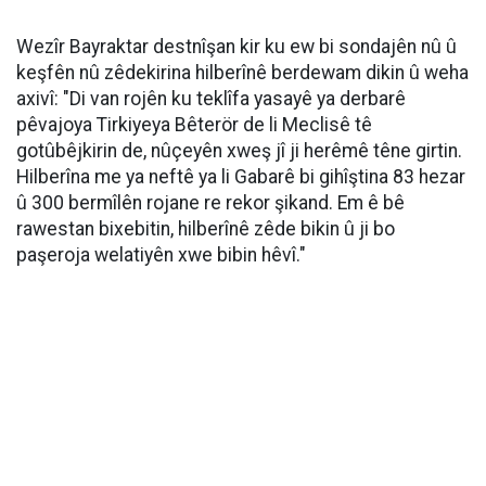
Wezîr Bayraktar destnîşan kir ku ew bi sondajên nû û
keşfên nû zêdekirina hilberînê berdewam dikin û weha
axivî: "Di van rojên ku teklîfa yasayê ya derbarê
pêvajoya Tirkiyeya Bêterör de li Meclisê tê
gotûbêjkirin de, nûçeyên xweş jî ji herêmê têne girtin.
Hilberîna me ya neftê ya li Gabarê bi gihîştina 83 hezar
û 300 bermîlên rojane re rekor şikand. Em ê bê
rawestan bixebitin, hilberînê zêde bikin û ji bo
paşeroja welatiyên xwe bibin hêvî."