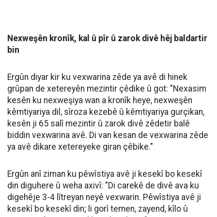
Daxilî yê Nexweşxaneya Lêkolîn û Perwerdehiyê ya
Sêrtê, bal kişand ser ferziya vexwarina avê di mehên
germ ên havînê de û da zanîn ku çiqas ku vexwarina
avê ya bi pîvana pêwîst girîng e, bi rengê rast
vexwarina wê jî ewçend xwedî nirx û girîngî ye.
Ergûn da zanîn ku nexasim di demeke kurt de
vexwarina pir zêde ya avê dibe ku rê li ber
nexweşiyeke mezin a bi navê hiponatremî veke.
Di carekê de vexwarina zêde ya avê dikare metirsiyê
bîne holê
Ergûn bal kişand ser wê yekê ku di carekê de
vexwarina rêjeyeke zêde ya avê ji bo tenduristiyê
metirsiyên mezin çêdike û got: "Di carekê de
vexwarina 3 yan 4 lître ava peyvekî dikare metirsiyê
çêbike. Divê mirov vexwarina avê belavî nava tevahiya