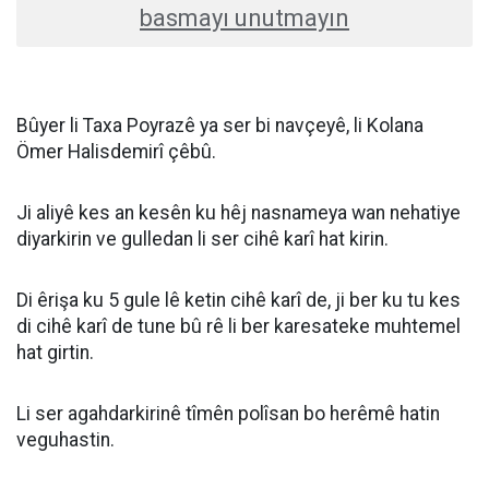
basmayı unutmayın
Bûyer li Taxa Poyrazê ya ser bi navçeyê, li Kolana
Ömer Halisdemirî çêbû.
Ji aliyê kes an kesên ku hêj nasnameya wan nehatiye
diyarkirin ve gulledan li ser cihê karî hat kirin.
Di êrişa ku 5 gule lê ketin cihê karî de, ji ber ku tu kes
di cihê karî de tune bû rê li ber karesateke muhtemel
hat girtin.
Li ser agahdarkirinê tîmên polîsan bo herêmê hatin
veguhastin.