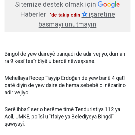
Sitemize destek olmak için
Haberler
✰
işaretine
'de takip edin
basmayı unutmayın
Bingöl de yew daireyê banqadi de adir vejiyo, duman
ra 9 kesî tesîr bîyê u berdê nêweşxane.
Mehellaya Recep Tayyip Erdoğan de yew banê 4 qatî
qatê diyîn de yew daire de hema sebebê cı nêzanîno
adir vejiyo.
Serê îhbarî ser o herême tîmê Tenduristiya 112 ya
Acîl, UMKE, polîsî u îtfaiye ya Belediyeya Bingölî
şawiyayî.