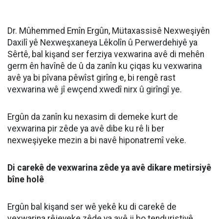
HABERE
YORUM KAT
UYARI:
Küfür, hakaret, rencide edici cümleler veya imalar, inançlara saldırı
içeren, imla kuralları ile yazılmamış,
Türkçe karakter kullanılmayan ve büyük harflerle yazılmış yorumlar
onaylanmamaktadır.