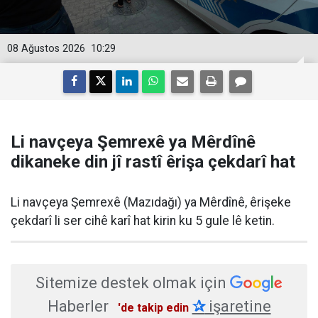
08 Ağustos 2026
10:29
Li navçeya Şemrexê ya Mêrdînê
dikaneke din jî rastî êrişa çekdarî hat
Li navçeya Şemrexê (Mazıdağı) ya Mêrdînê, êrişeke
çekdarî li ser cihê karî hat kirin ku 5 gule lê ketin.
Sitemize destek olmak için
Haberler
✰
işaretine
'de takip edin