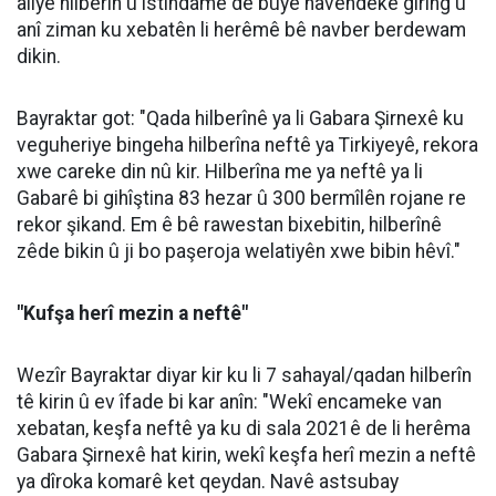
aliyê hilberîn û îstihdamê de bûye navendeke girîng û
anî ziman ku xebatên li herêmê bê navber berdewam
dikin.
Bayraktar got: "Qada hilberînê ya li Gabara Şirnexê ku
veguheriye bingeha hilberîna neftê ya Tirkiyeyê, rekora
xwe careke din nû kir. Hilberîna me ya neftê ya li
Gabarê bi gihîştina 83 hezar û 300 bermîlên rojane re
rekor şikand. Em ê bê rawestan bixebitin, hilberînê
zêde bikin û ji bo paşeroja welatiyên xwe bibin hêvî."
"Kufşa herî mezin a neftê"
Wezîr Bayraktar diyar kir ku li 7 sahayal/qadan hilberîn
tê kirin û ev îfade bi kar anîn: "Wekî encameke van
xebatan, keşfa neftê ya ku di sala 2021ê de li herêma
Gabara Şirnexê hat kirin, wekî keşfa herî mezin a neftê
ya dîroka komarê ket qeydan. Navê astsubay