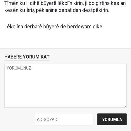
Tîmên ku li cihê bûyerê lêkolîn kirin, ji bo girtina kes an
kesên ku êriş pêk anîne xebat dan destpêkirin.
Lêkolîna derbarê bûyerê de berdewam dike.
HABERE
YORUM KAT