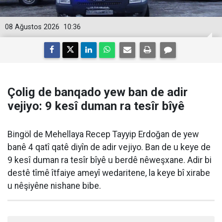
08 Ağustos 2026
10:36
Çolig de banqado yew ban de adir
vejiyo: 9 kesî duman ra tesîr bîyê
Bingöl de Mehellaya Recep Tayyip Erdoğan de yew
banê 4 qatî qatê diyîn de adir vejiyo. Ban de u keye de
9 kesî duman ra tesîr bîyê u berdê nêweşxane. Adir bi
destê tîmê îtfaiye ameyî wedaritene, la keye bî xirabe
u nêşiyêne nishane bibe.