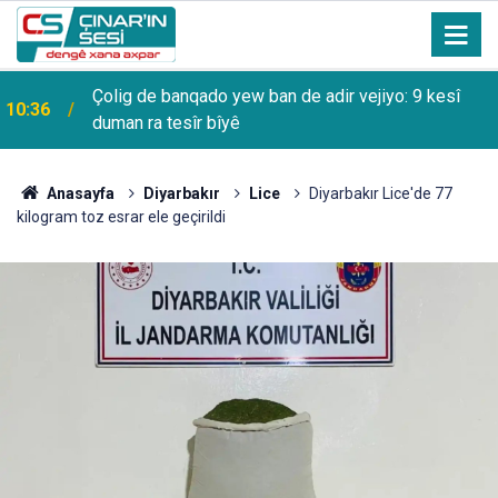
Çolig de banqado yew ban de adir vejiyo: 9 kesî
10:36
duman ra tesîr bîyê
Anasayfa
Diyarbakır
Lice
Diyarbakır Lice'de 77
kilogram toz esrar ele geçirildi