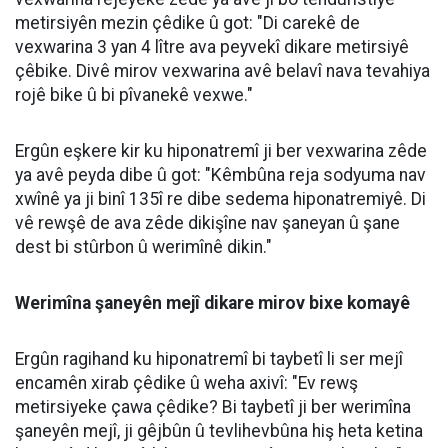
08 Ağustos 2026
09:30
Dr. Mûhemmed Emîn Ergûn: Di mehên
havînê de vexwarina bêzanistî ya avê