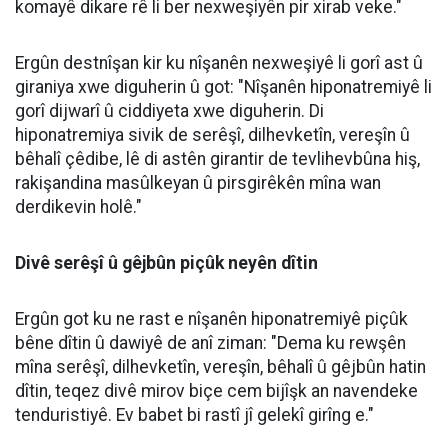
dikare bibe sedema pirsgirêkên
tenduristiyê yên giran
Mütaxassisê Nexweşiyên Hindirrî (Daxilî) Dr.
Mûhemmed Emîn Ergûn hişyarî da ku vexwarina
nezanistî ya avê di demên havînê de dibe ku rê li ber
pirsgirêkên mezin ên tenduristiyê veke.
Sitemize destek olmak için
Haberler
✰
işaretine
'de takip edin
basmayı unutmayın
Dr. Mûhemmed Emîn Ergûn, Mütaxassisê Nexweşiyên