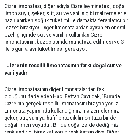
Cizre limonatası, diğer adıyla Cizre leyminetesi; doğal
limon suyu, şeker, süt, su ve vanilin gibi malzemelerle
hazırlanırken soğuk tüketimi ile damakta ferahlatıcı bir
lezzet bırakıyor. Diğer limonatalardan ayıran en önemli
özelliği içinde süt ve vanilin kullanılan Cizre
limonatasının, buzdolabında muhafaza edilmesi ve 3
ile 5 gün arası tüketilmesi gerekiyor.
"Cizre'nin tescilli limonatasının farkı doğal süt ve
vanilyadır"
Cizre limonatasının diğer limonatalardan faklı
olduğunu ifade eden Hacı Fettah Cavıldak, "Burada
Cizre'nin gerçek tescilli limonatasını biz yapıyoruz.
Limonata yapımında kullandığımız malzemelerimiz
şeker, süt, vanilya, hafif birazcık limon tuzu bir de
doğal limon suyudur. Bir de doğal zerde dediğimiz
renklendirici biraz katıyoruz renk katsın diye. Diğer