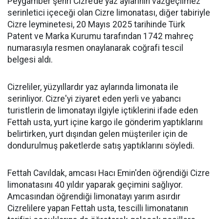
Peygamber şehri Cizre’de yaz aylarının vazgeçilmez
serinletici içeceği olan Cizre limonatası, diğer tabiriyle
Cizre leyminetesi, 20 Mayıs 2025 tarihinde Türk
Patent ve Marka Kurumu tarafından 1742 mahreç
numarasıyla resmen onaylanarak coğrafi tescil
belgesi aldı.
Cizreliler, yüzyıllardır yaz aylarında limonata ile
serinliyor. Cizre'yi ziyaret eden yerli ve yabancı
turistlerin de limonatayı ilgiyle içtiklerini ifade eden
Fettah usta, yurt içine kargo ile gönderim yaptıklarını
belirtirken, yurt dışından gelen müşteriler için de
dondurulmuş paketlerde satış yaptıklarını söyledi.
Fettah Cavıldak, amcası Hacı Emin'den öğrendiği Cizre
limonatasını 40 yıldır yaparak geçimini sağlıyor.
Amcasından öğrendiği limonatayı yarım asırdır
Cizrelilere yapan Fettah usta, tescilli limonatanın