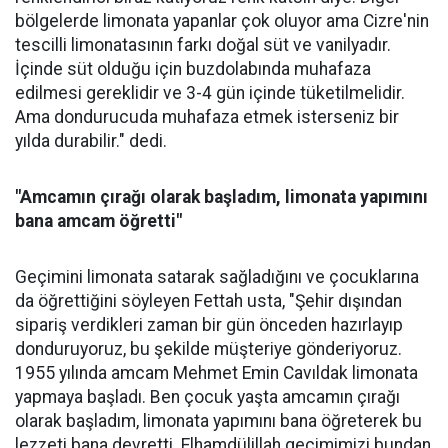
bölgelerde limonata yapanlar çok oluyor ama Cizre'nin
tescilli limonatasının farkı doğal süt ve vanilyadır.
İçinde süt olduğu için buzdolabında muhafaza
edilmesi gereklidir ve 3-4 gün içinde tüketilmelidir.
Ama dondurucuda muhafaza etmek isterseniz bir
yılda durabilir." dedi.
"Amcamın çırağı olarak başladım, limonata yapımını
bana amcam öğretti"
Geçimini limonata satarak sağladığını ve çocuklarına
da öğrettiğini söyleyen Fettah usta, "Şehir dışından
sipariş verdikleri zaman bir gün önceden hazırlayıp
donduruyoruz, bu şekilde müşteriye gönderiyoruz.
1955 yılında amcam Mehmet Emin Cavıldak limonata
yapmaya başladı. Ben çocuk yaşta amcamın çırağı
olarak başladım, limonata yapımını bana öğreterek bu
lezzeti bana devretti. Elhamdülillah geçimimizi bundan