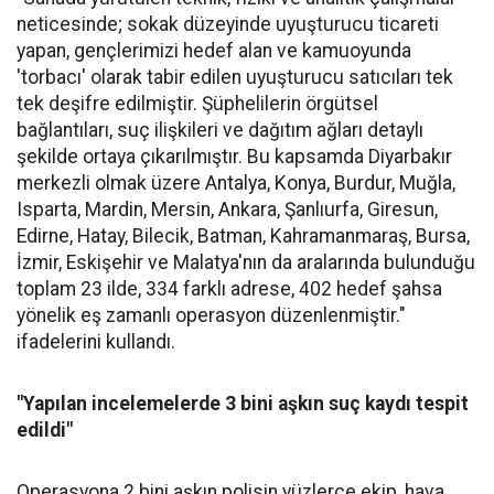
neticesinde; sokak düzeyinde uyuşturucu ticareti
yapan, gençlerimizi hedef alan ve kamuoyunda
'torbacı' olarak tabir edilen uyuşturucu satıcıları tek
tek deşifre edilmiştir. Şüphelilerin örgütsel
bağlantıları, suç ilişkileri ve dağıtım ağları detaylı
şekilde ortaya çıkarılmıştır. Bu kapsamda Diyarbakır
merkezli olmak üzere Antalya, Konya, Burdur, Muğla,
Isparta, Mardin, Mersin, Ankara, Şanlıurfa, Giresun,
Edirne, Hatay, Bilecik, Batman, Kahramanmaraş, Bursa,
İzmir, Eskişehir ve Malatya'nın da aralarında bulunduğu
toplam 23 ilde, 334 farklı adrese, 402 hedef şahsa
yönelik eş zamanlı operasyon düzenlenmiştir."
ifadelerini kullandı.
"Yapılan incelemelerde 3 bini aşkın suç kaydı tespit
edildi"
Operasyona 2 bini aşkın polisin yüzlerce ekip, hava