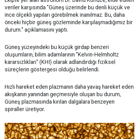
Ekipte yer alan astronom Dr. David Kuridze, elde edilen
veriler karşısında "Güneş üzerinde bu denli küçük ve
ince ölçekli yapıları görebilmek inanılmaz. Bu, daha
önceki hiçbir güneş gözleminde karşılaşmadığımız bir
durum." açıklamasını yaptı.
Güneş yüzeyindeki bu küçük girdap benzeri
oluşumların, bilim adamlarının "Kelvin-Helmholtz
kararsızlıkları" (KHI) olarak adlandırdığı fiziksel
süreçlerin göstergesi olduğu belirlendi.
Hızlı hareket eden plazmanın daha yavaş hareket eden
akışkanın yanından geçmesiyle oluşan bu durum,
Güneş plazmasında kırılan dalgalara benzeyen
spiraller üretiyor.