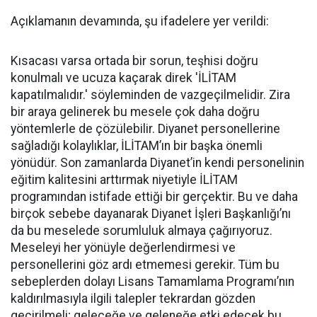
Açıklamanın devamında, şu ifadelere yer verildi:
Kısacası varsa ortada bir sorun, teşhisi doğru
konulmalı ve ucuza kaçarak direk 'İLİTAM
kapatılmalıdır.' söyleminden de vazgeçilmelidir. Zira
bir araya gelinerek bu mesele çok daha doğru
yöntemlerle de çözülebilir. Diyanet personellerine
sağladığı kolaylıklar, İLİTAM’ın bir başka önemli
yönüdür. Son zamanlarda Diyanet’in kendi personelinin
eğitim kalitesini arttırmak niyetiyle İLİTAM
programından istifade ettiği bir gerçektir. Bu ve daha
birçok sebebe dayanarak Diyanet İşleri Başkanlığı’nı
da bu meselede sorumluluk almaya çağırıyoruz.
Meseleyi her yönüyle değerlendirmesi ve
personellerini göz ardı etmemesi gerekir. Tüm bu
sebeplerden dolayı Lisans Tamamlama Programı’nın
kaldırılmasıyla ilgili talepler tekrardan gözden
geçirilmeli; geleceğe ve geleneğe etki edecek bu