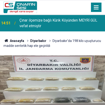
Uzmanından güneşten korunma uyarısı: Güneş
14:44
lekelerinin yanı sıra bazı cilt kanserlerine de yol
açabilir
Anasayfa
Diyarbakır
Diyarbakır’da 198 kilo uyuşturucu
madde sentetik hap ele geçirildi